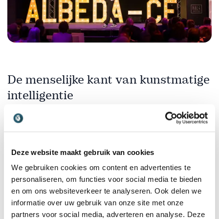
De menselijke kant van kunstmatige
intelligentie
Hoe geavanceerd AI ook wordt, de mens blijft
bepalend. Niet alleen omdat mensen beslissingen
moeten controleren, maar vooral omdat
organisaties moeten bepalen wat wenselijk is. AI
Deze website maakt gebruik van cookies
kan helpen om sneller te werken, maar snelheid is
We gebruiken cookies om content en advertenties te
niet automatisch vooruitgang. AI kan veel content
personaliseren, om functies voor social media te bieden
en om ons websiteverkeer te analyseren. Ook delen we
maken, maar meer content betekent niet
informatie over uw gebruik van onze site met onze
automatisch meer waarde. AI kan processen
partners voor social media, adverteren en analyse. Deze