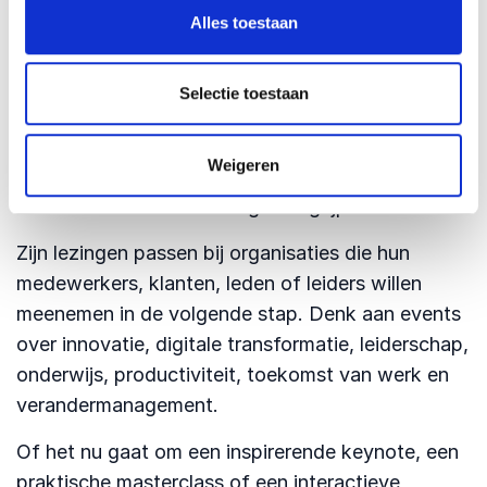
informeren. Deelnemers moeten na afloop beter
Alles toestaan
begrijpen wat AI is, maar ook voelen dat zij ermee
aan de slag kunnen. Robbert van Empel
Selectie toestaan
combineert daarom visie met live demonstraties,
humor en herkenbare praktijkvoorbeelden. Hij
Weigeren
maakt AI zichtbaar en laat deelnemers ervaren
waarom deze ontwikkeling zo ingrijpend is.
Zijn lezingen passen bij organisaties die hun
medewerkers, klanten, leden of leiders willen
meenemen in de volgende stap. Denk aan events
over innovatie, digitale transformatie, leiderschap,
onderwijs, productiviteit, toekomst van werk en
verandermanagement.
Of het nu gaat om een inspirerende keynote, een
praktische masterclass of een interactieve