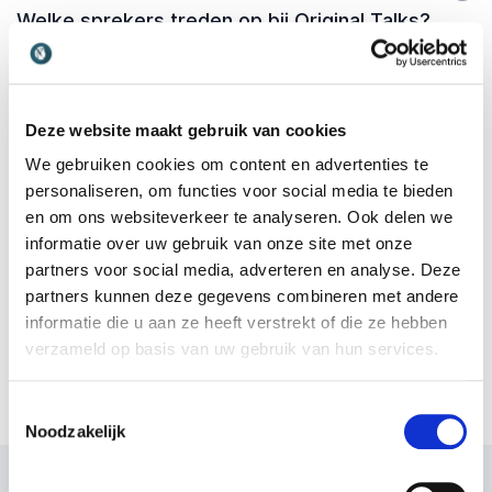
Welke sprekers treden op bij Original Talks?
+
-
In welke steden worden de shows
Deze website maakt gebruik van cookies
georganiseerd?
We gebruiken cookies om content en advertenties te
personaliseren, om functies voor social media te bieden
+
-
en om ons websiteverkeer te analyseren. Ook delen we
Kan ik samenwerken of partner worden van
informatie over uw gebruik van onze site met onze
Original Talks?
partners voor social media, adverteren en analyse. Deze
partners kunnen deze gegevens combineren met andere
+
-
informatie die u aan ze heeft verstrekt of die ze hebben
Hoe word ik spreker bij Original Talks?
verzameld op basis van uw gebruik van hun services.
Toestemmingsselectie
Noodzakelijk