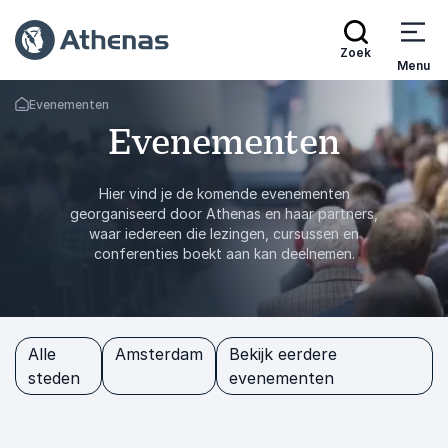
Zoek
Menu
Evenementen
Terug naar de startpagina
Evenementen
Hier vind je de komende evenementen
georganiseerd door Athenas en haar partners,
waar iedereen die lezingen, cursussen en
conferenties boekt aan kan deelnemen.
Alle
Amsterdam
Bekijk eerdere
steden
evenementen