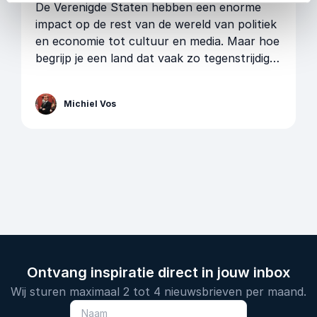
De Verenigde Staten hebben een enorme
impact op de rest van de wereld van politiek
en economie tot cultuur en media. Maar hoe
begrijp je een land dat vaak zo tegenstrijdig
lijkt? Michiel Vos, Nederlands-Amerikaanse
journalist, jurist en Amerikacorrespondent,
Michiel Vos
weet als geen ander de brug te slaan tussen
twee werelden.
Ontvang inspiratie direct in jouw inbox
Wij sturen maximaal 2 tot 4 nieuwsbrieven per maand.