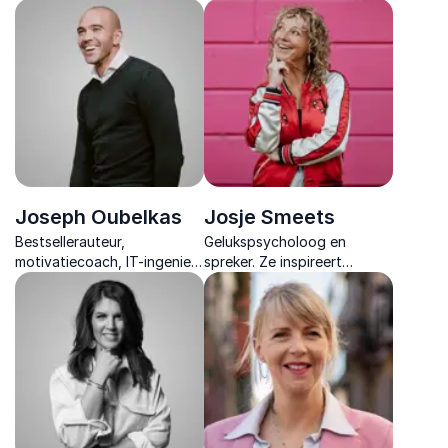
15M+ volgers. Hij onthult
verhalen en praktische
hoe AI storytelling en
inzichten.
contentcreatie radicaal
verandert.
Joseph Oubelkas
Josje Smeets
Bestsellerauteur,
Gelukspsycholoog en
motivatiecoach, IT-ingenieur
spreker. Ze inspireert
en bijna vijf jaar onschuldig
organisaties en teams met
in een Marokkaanse cel. Leer
interactieve lezingen over
omgaan met tegenslagen.
(werk)geluk en positief
leiderschap.