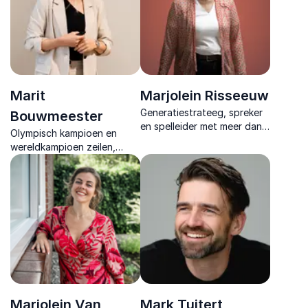
tools.
aan.
Marit
Marjolein Risseeuw
Generatiestrateeg, spreker
Bouwmeester
en spelleider met meer dan
Olympisch kampioen en
25 jaar ervaring in
wereldkampioen zeilen,
leiderschap,
expert in presteren onder
generatievraagstukken en
druk, strategisch
organisatieontwikkeling.
leiderschap en
teamoptimalisatie voor
bedrijven.
Marjolein Van
Mark Tuitert