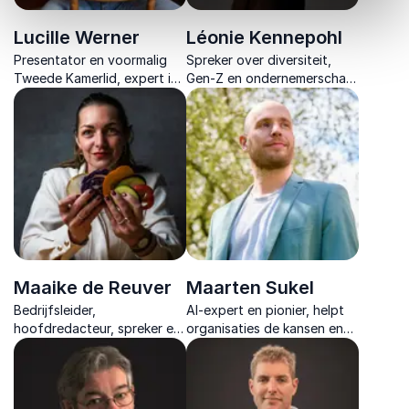
Lucille Werner
Léonie Kennepohl
Presentator en voormalig
Spreker over diversiteit,
Tweede Kamerlid, expert in
Gen-Z en ondernemerschap.
diversiteit en inclusie,
Praktische inzichten om
inspireert met persoonlijke
vrouwen in finance aan te
verhalen, media-ervaring en
trekken en te behouden.
maatschappelijke impact.
Maaike de Reuver
Maarten Sukel
Bedrijfsleider,
AI-expert en pionier, helpt
hoofdredacteur, spreker en
organisaties de kansen en
dagvoorzitter die haar
risico’s van kunstmatige
kennis deelt met een globaal
intelligentie te begrijpen en
publiek. Van trends
benutten.
herkennen tot vernieuwing