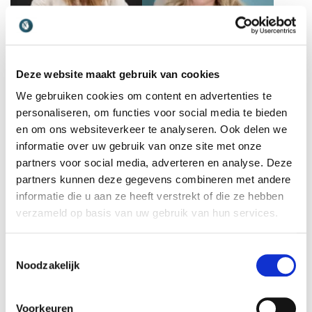
Deze website maakt gebruik van cookies
Lieke Hallegraeff
Lieke Lamb
We gebruiken cookies om content en advertenties te
Purpose-expert en
Trendwatcher en Tech
facilitator van duurzaam,
Expert op het gebied van
personaliseren, om functies voor social media te bieden
inclusief leiderschap met
AI, Digitalisering,
en om ons websiteverkeer te analyseren. Ook delen we
praktische tools en
Duurzaamheid en DEI en
informatie over uw gebruik van onze site met onze
inspirerende strategieën.
Toekomstvisies en trends
partners voor social media, adverteren en analyse. Deze
voor diverse branches.
partners kunnen deze gegevens combineren met andere
informatie die u aan ze heeft verstrekt of die ze hebben
verzameld op basis van uw gebruik van hun services.
Toestemmingsselectie
Noodzakelijk
Lisa de Wilde
Loek Peters
Cybersecurity expert en
Acteur en inspirator die
spreker die organisaties
teams helpt om
Voorkeuren