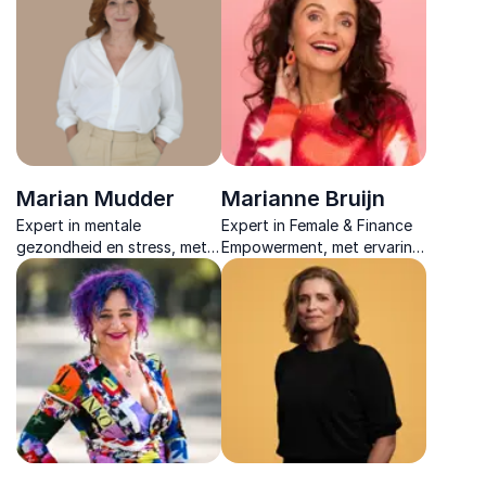
prestaties, focus en
richting leiden tot vrijheid en
leiderschap.
duurzaam succes.
Marian Mudder
Marianne Bruijn
Expert in mentale
Expert in Female & Finance
gezondheid en stress, met
Empowerment, met ervaring
concrete technieken en
in corporate management
heldere inzichten voor
en SDG-leiderschap.
duurzame
gedragsverandering in
organisaties.