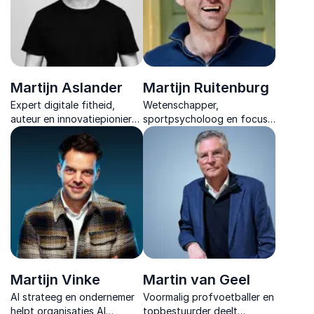
Martijn Aslander
Martijn Ruitenburg
Expert digitale fitheid,
Wetenschapper,
auteur en innovatiepionier
sportpsycholoog en focus-
die organisaties inspireert
expert. Hij brengt
met praktische inzichten
wetenschap en praktijk
over technologie, slimmer
samen voor betere
werken en verandering.
prestaties.
Martijn Vinke
Martin van Geel
AI strateeg en ondernemer
Voormalig profvoetballer en
helpt organisaties AI
topbestuurder deelt