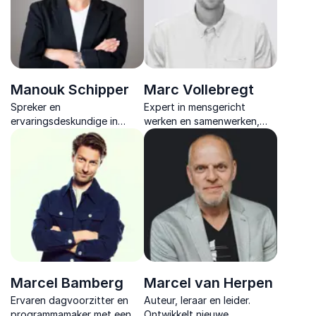
Manouk Schipper
Marc Vollebregt
Spreker en
Expert in mensgericht
ervaringsdeskundige in
werken en samenwerken,
mentale signalen laat zien
met diepgaande ervaring in
hoe gedrag voorafgaat aan
cultuurverandering en het
uitval en helpt organisaties
motiveren van moderne
eerder ingrijpen en beter
teams.
functioneren
Marcel Bamberg
Marcel van Herpen
Ervaren dagvoorzitter en
Auteur, leraar en leider.
programmamaker met een
Ontwikkelt nieuwe