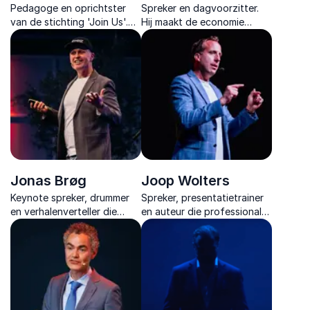
Pedagoge en oprichtster
Spreker en dagvoorzitter.
van de stichting 'Join Us'.
Hij maakt de economie
Ze geeft lezingen over de
begrijpelijk en relevant, met
eenzaamheid van jongeren
energie, humor en inzichten
en hoe we hun mentale
als econoom, columnist en
gezondheid kunnen
ondernemer.
verbeteren.
Jonas Brøg
Joop Wolters
Keynote spreker, drummer
Spreker, presentatietrainer
en verhalenverteller die
en auteur die professionals
muziek, humor en lefheid
laat ervaren hoe spreken en
inzet om teams te raken,
presenteren leiderschap
verbinden, activeren en
zichtbaar maakt met direct
laten zingen.
toepasbare upgrades.