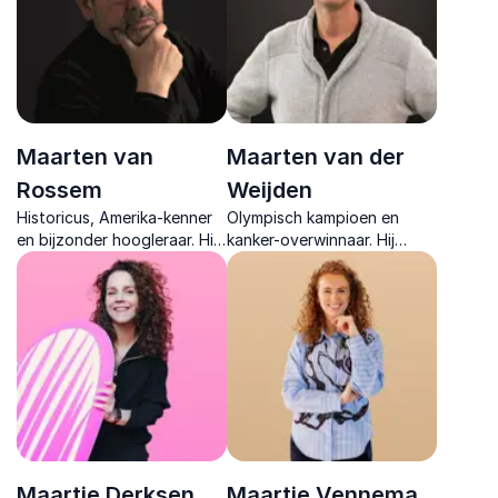
stimuleren.
Maarten van
Maarten van der
Rossem
Weijden
Historicus, Amerika-kenner
Olympisch kampioen en
en bijzonder hoogleraar. Hij
kanker-overwinnaar. Hij
biedt scherpzinnige,
inspireert met zijn verhaal
humorvolle lezingen over
over veerkracht,
geschiedenis, politiek en de
doorzettingsvermogen en
actualiteit.
het bereiken van het
onmogelijke.
Maartje Derksen
Maartje Vennema