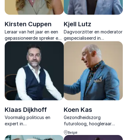
Kirsten Cuppen
Kjell Lutz
Leraar van het jaar en een
Dagvoorzitter en moderator
gepassioneerde spreker en
gespecialiseerd in
dagvoorzitter. Ze inspireert
interactieve formats,
met haar ervaringen en
organisatiepsychologie en
moedigt anderen aan hun
betrokken publieksregie op
potentieel te ontdekken.
grote en hybride events.
Klaas Dijkhoff
Koen Kas
Voormalig politicus en
Gezondheidszorg
expert in
futuroloog, hoogleraar
gedragswetenschap, biedt
moleculaire oncologie &
België
inzichten voor betere
delight denker. Als spreker