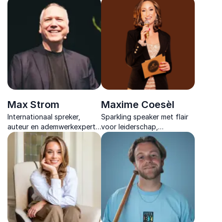
nieuwsgierigheid en energie
persoonlijke verhalen en
samenbrengt met diepgang
inclusie in inspirerende
en lichtheid.
lezingen die raken en
aanzetten tot actie.
Max Strom
Maxime Coesèl
Internationaal spreker,
Sparkling speaker met flair
auteur en ademwerkexpert
voor leiderschap,
met meer dan 30 jaar
zichtbaarheid en
ervaring in persoonlijke
veerkracht, combineert
transformatie en mentaal
entertainment met
welzijn wereldwijd.
empowerment voor
blijvende impact.