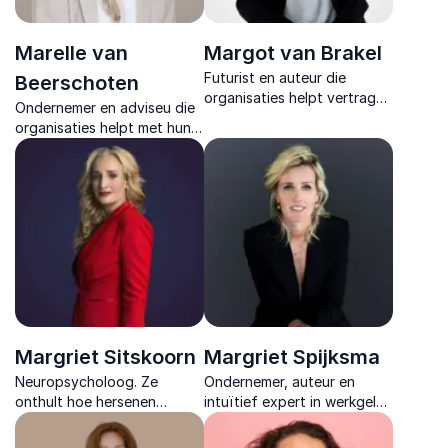
Marelle van
Margot van Brakel
Futurist en auteur die
Beerschoten
organisaties helpt vertragen
Ondernemer en adviseu die
om vanuit verbinding en
organisaties helpt met hun
verbeeldingskracht
digitale mindset en
duurzaam te versnellen en
datagedreven transformatie
regie te nemen in
die cruciaal zijn voor de
verandering.
organisatie van de 21e eeuw.
Margriet Sitskoorn
Margriet Spijksma
Neuropsycholoog. Ze
Ondernemer, auteur en
onthult hoe hersenen
intuïtief expert in werkgeluk
gedrag sturen en hoe je die
die laat zien hoe rust,
kennis inzet voor betere
levensdoel en innerlijke