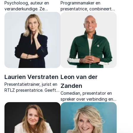
Psycholoog, auteur en
Programmamaker en
veranderkundige. Ze
presentatrice, combineert
activeert teams met
mediakennis met inzicht in
energiek lezingen over
publiek en interactie voor
gastvrijheid,
unieke zakelijke events.
klantgerichtheid en
leiderschap.
Laurien Verstraten
Leon van der
Presentatietrainer, jurist en
Zanden
RTLZ presentatrice. Geeft
Comedian, presentator en
organisaties nieuwe energie
spreker over verbinding en
en tools om overtuigender
impact. Leer hoe je met
en met meer vertrouwen te
plezier presenteert en écht
communiceren.
contact maakt met je
publiek.