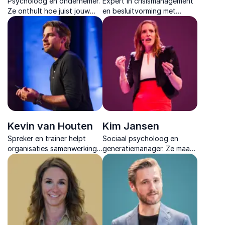
Psycholoog en ondernemer.
Expert in crisismanagement
Ze onthult hoe juist jouw
en besluitvorming met
menselijkheid onmisbaar
diepgaande inzichten voor
blijft in een wereld vol AI en
organisaties die sterker uit
digitale verandering.
elke situatie willen komen.
Kevin van Houten
Kim Jansen
Spreker en trainer helpt
Sociaal psycholoog en
organisaties samenwerking
generatiemanager. Ze maakt
versnellen door gedrag
generatiemanagement
centraal te zetten en ruis in
concreet en duidelijk voor
teams concreet aan te
elke organisatie.
pakken.