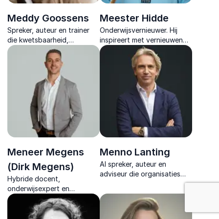
Meddy Goossens
Meester Hidde
Spreker, auteur en trainer
Onderwijsvernieuwer. Hij
die kwetsbaarheid,
inspireert met vernieuwende
psychologische veiligheid
onderwijsideeën, tools en
en digitale weerbaarheid
verhalen die
vertaalt naar moedige actie
kansengelijkheid en
in teams.
innovatie tastbaar maken.
Meneer Megens
Menno Lanting
AI spreker, auteur en
(Dirk Megens)
adviseur die organisaties
Hybride docent,
helpt AI, leiderschap en
onderwijsexpert en
digitale transformatie te
innovator die met
vertalen naar keuzes die
praktijkervaring en humor
werken.
laat zien hoe digitalisering