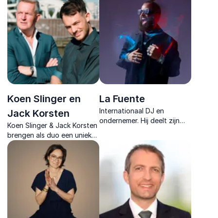
besluitvorming en
en CEO van Healthskouts
leiderschap.
schetst hij een beeld op de
toekomst van de zorg.
Koen Slinger en
La Fuente
Internationaal DJ en
Jack Korsten
ondernemer. Hij deelt zijn
Koen Slinger & Jack Korsten
visie op branding,
brengen als duo een unieke
ondernemerschap en succes
mix van strategie,
in de muziekindustrie en
technologie en
daarbuiten.
verandermanagement met
impactvolle AI-keynotes.