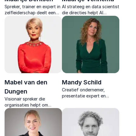
Spreker, trainer en expert in
AI strateeg en data scientist
zelfleiderschap deelt een
die directies helpt AI
rauw en inspirerend verhaal
investeringen te beoordelen
over veerkracht, regie en
op rendement,
leven vanuit eigen waarden.
eigenaarschap en
strategische meerwaarde.
Mabel van den
Mandy Schild
Creatief ondernemer,
Dungen
presentatie expert en
Visionair spreker die
keynote spreker die laat
organisaties helpt om
zien hoe communicatie,
Generatie Alpha te
creativiteit en technologie
begrijpen en te leiden met
samenkomen om verhalen
helderheid, energie en
memorabel te maken.
bewustzijn in een
holografische wereld.