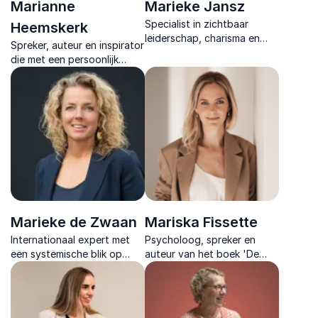
Marianne
Marieke Jansz
Specialist in zichtbaar
Heemskerk
leiderschap, charisma en
Spreker, auteur en inspirator
storytelling, voormalig
die met een persoonlijk
journalist.
verhaal over financiële
regie, verlies en veerkracht
ieder publiek raakt en in
beweging brengt.
Marieke de Zwaan
Mariska Fissette
Internationaal expert met
Psycholoog, spreker en
een systemische blik op
auteur van het boek 'De
voeding, vitaliteit en
Work-Life Revolutie'. Ze
gedrag. Inspireert
praat over de uitdagingen
organisaties met wereldse
van drukbezette
inzichten en praktische
professionals en pakt ze