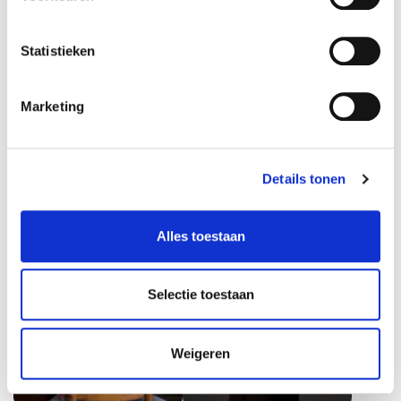
helpt cyberincidenten te
verantwoordelijkheid te
voorkomen en medewerkers
nemen en samen sterker te
leert hoe zij risico’s tijdig
presteren. Maak de ander
Statistieken
herkennen.
beter.
Marketing
Details tonen
Loeke de Waal
Lucia Rijker
Journalist en spreker over
Legendarisch
media, cultuur en
bokskampioen. Ze spreekt
Alles toestaan
storytelling vanuit het hart
over mentale kracht, groei
van Hollywood. Ze onthult
en leiderschap. Haar
verhalen die ons
lezingen bieden inspiratie en
Selectie toestaan
wereldbeeld beïnvloeden.
lessen voor ieder die wil
excelleren.
Weigeren