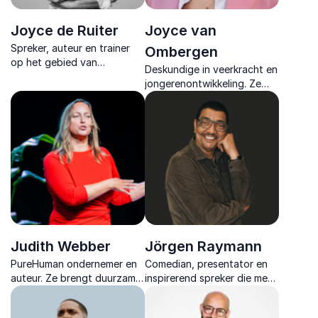
Joyce de Ruiter
Joyce van
Spreker, auteur en trainer
Ombergen
op het gebied van
Deskundige in veerkracht en
veerkracht en inclusie die
jongerenontwikkeling. Ze
organisaties leert sterker te
biedt een frisse, nuchtere
worden door verandering
blik op zelfsturing, leren
bewust te omarmen.
door falen en persoonlijke
groei.
Judith Webber
Jörgen Raymann
PureHuman ondernemer en
Comedian, presentator en
auteur. Ze brengt duurzame
inspirerend spreker die met
verandering op gang met
humor en inzicht spreekt
lezingen over verbindende
over leiderschap, inclusie en