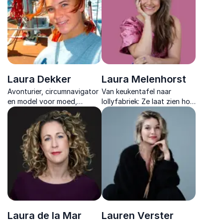
toekomstgericht onderwijs.
eventdesign in NL en ENG.
Laura Dekker
Laura Melenhorst
Avonturier, circumnavigator
Van keukentafel naar
en model voor moed,
lollyfabriek: Ze laat zien hoe
toewijding en hoe je dromen
nieuwsgierigheid en plezier
tot werkelijkheid kunt
leiden tot innovatie en
maken.
werkgeluk.
Laura de la Mar
Lauren Verster