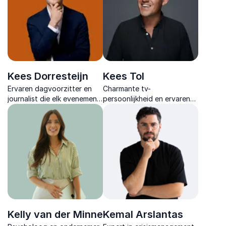
Kees Dorresteijn
Kees Tol
Ervaren dagvoorzitter en
Charmante tv-
journalist die elk evenement
persoonlijkheid en ervaren
versterkt met scherpe
host. Hij zorgt met humor,
vragen, creativiteit en een
flair en vakmanschap voor
ontspannen, energieke
een vlekkeloze presentatie
sfeer.
die mensen verbindt.
Kelly van der Minne
Kemal Arslantas