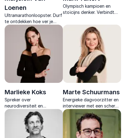
Olympisch kampioen en
Loenen
stoïcijns denker. Verbindt
Ultramarathonloopster. Durf
topsportinzichten met
te ontdekken hoe ver je
praktische filosofie voor
echt kunt gaan, ze
veerkracht, groei en impact.
inspireert met verhalen vol
kracht, moed en
doorzettingsvermogen.
Marlieke Koks
Marte Schuurmans
Spreker over
Energieke dagvoorzitter en
neurodiversiteit en
interviewer met een scherp
presentator. Marlieke
oog voor dynamiek, inhoud
combineert persoonlijke
en interactie. Verbindt
verhalen met wetenschap in
publiek en sprekers
interactieve lezingen vol
moeiteloos.
inzicht en humor.