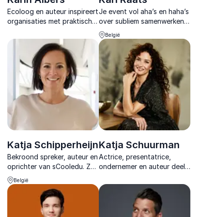
Ecoloog en auteur inspireert
Je event vol aha’s en haha’s
organisaties met praktische
over subliem samenwerken?
inzichten over
Inspiratie-strateeg Karl
België
natuurinclusief werken en
Raats maakt van collega’s
laat zien hoe natuur
elkaars grootste
bijdraagt aan gezondheid
inspiratiebron.
en resultaat
Katja Schipperheijn
Katja Schuurman
Bekroond spreker, auteur en
Actrice, presentatrice,
oprichter van sCooledu. Ze
ondernemer en auteur deelt
inspireert met AI,
inspirerende inzichten over
België
leiderschap en leren, en
verandering, leiderschap,
verbindt technologie met
veerkracht en
groei en impact.
maatschappelijke
betrokkenheid.