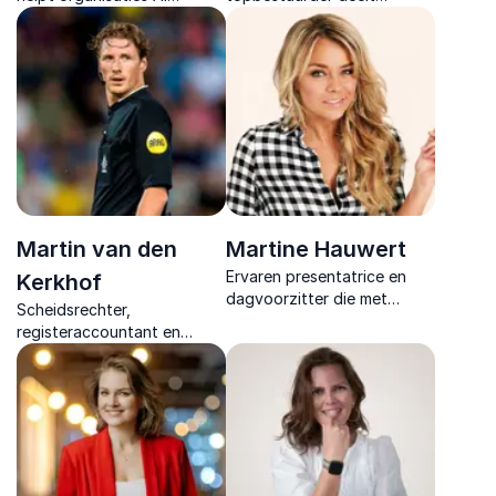
vertalen naar concrete
krachtige lessen over
keuzes en werkende
leiderschap, stress, meer uit
systemen met focus op
mensen halen en menselijk
strategie en implementatie
gedrag in een wereld vol
druk.
Martin van den
Martine Hauwert
Ervaren presentatrice en
Kerkhof
dagvoorzitter die met
Scheidsrechter,
charme en expertise jouw
registeraccountant en
boodschap krachtig
innovatiespecialist die
overbrengt.
organisaties laat zien hoe
technologie werkt als
katalysator voor groei.