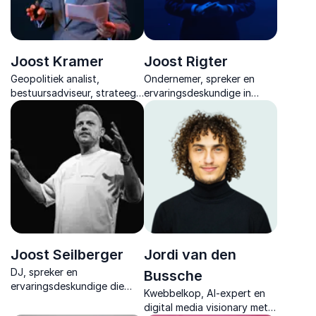
Joost Kramer
Joost Rigter
Geopolitiek analist,
Ondernemer, spreker en
bestuursadviseur, strateeg
ervaringsdeskundige in
en auteur die complexe
veerkracht en acceptatie.
wereldorde vertaalt naar
Hij neemt zijn publiek mee in
boardroomstrategie. Expert
het donker en toont hoe je
in Amerikaanse politiek en
sterker wordt van
governance.
verandering.
Joost Seilberger
Jordi van den
DJ, spreker en
Bussche
ervaringsdeskundige die
Kwebbelkop, AI-expert en
teams helpt bewegen van ik
digital media visionary met
naar wij, met muziek, eerlijke