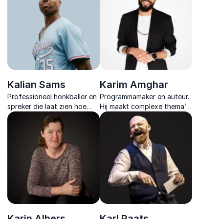
communicatie, intrinsieke
persoonlijke groei.
motivatie en leiderschap.
Kalian Sams
Karim Amghar
Professioneel honkballer en
Programmamaker en auteur.
spreker die laat zien hoe
Hij maakt complexe thema’s
beslissingen in 0,03
als kansenongelijkheid en
seconde worden genomen
inclusie bespreekbaar met
en waarom teams vaak
energie, expertise en
vastlopen.
persoonlijke verhalen.
Karin Albers
Karl Raats