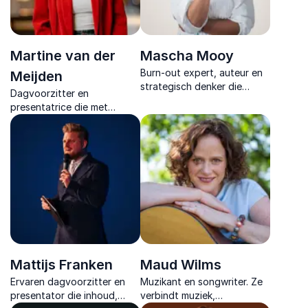
Martine van der
Mascha Mooy
Burn-out expert, auteur en
Meijden
strategisch denker die
Dagvoorzitter en
organisaties helpt
presentatrice die met
werkstress en verzuim
energie en aandacht elk
structureel te voorkomen
event transformeert tot een
met een no-nonsense
verbindende ervaring waarin
aanpak.
publiek en sprekers tot hun
recht komen
Mattijs Franken
Maud Wilms
Ervaren dagvoorzitter en
Muzikant en songwriter. Ze
presentator die inhoud,
verbindt muziek,