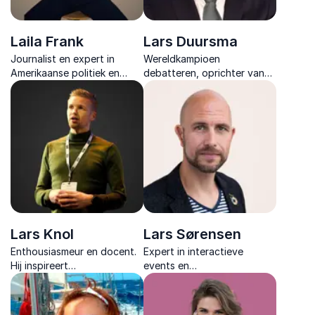
Laila Frank
Lars Duursma
Journalist en expert in
Wereldkampioen
Amerikaanse politiek en
debatteren, oprichter van
cultuur met jarenlange
Debatrix en toonaangevend
ervaring in analyse,
expert in storytelling en
moderatie en inspirerende
framing, die helpt om
lezingen.
boodschappen krachtig
over te brengen.
Lars Knol
Lars Sørensen
Enthousiasmeur en docent.
Expert in interactieve
Hij inspireert
events en
onderwijsprofessionals met
dagvoorzitterschap, met
AI, digitale didactiek en
ervaring in live
efficiëntere processen voor
communicatie en