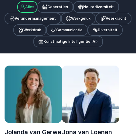
Alles
Generaties
Neurodiversiteit
Verandermanagement
Werkgeluk
Veerkracht
Werkdruk
Communicatie
Diversiteit
Kunstmatige Intelligentie (AI)
Jolanda van Gerwe
Jona van Loenen