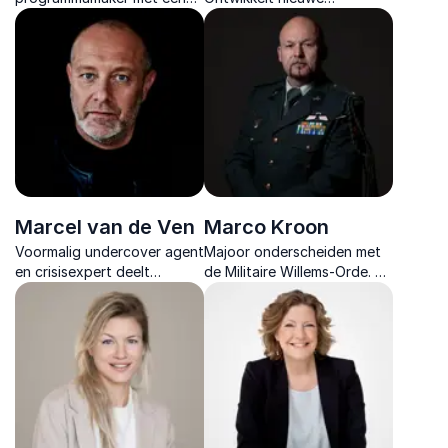
scherpe interviewstijl, brede
onderwijspraktijken en
kennis van politiek en media
begeleidt opvoeders. Zijn
en een talent voor satire.
filosofie is dat geen kind
mag worden buitengesloten.
Marcel van de Ven
Marco Kroon
Voormalig undercover agent
Majoor onderscheiden met
en crisisexpert deelt
de Militaire Willems‑Orde. Hij
inzichten over leiderschap,
motiveert met krachtige
samenwerking onder druk en
verhalen over leiderschap,
psychologische veiligheid.
loyaliteit & durf.