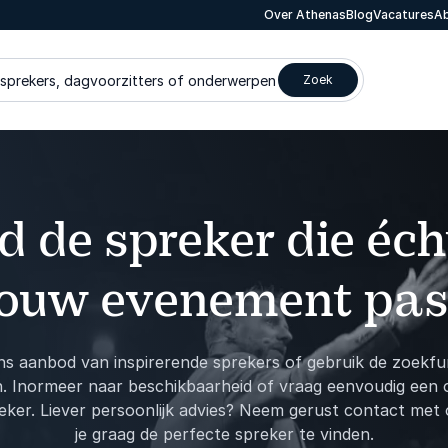
Over Athenas
Blog
Vacatures
Ab
 sprekers, dagvoorzitters of onderwerpen
Zoek
d de spreker die écht
jouw evenement pas
ns aanbod van inspirerende sprekers of gebruik de zoekfu
h. Inormeer naar beschikbaarheid of vraag eenvoudig een o
reker. Liever persoonlijk advies? Neem gerust contact met
je graag de perfecte spreker te vinden.