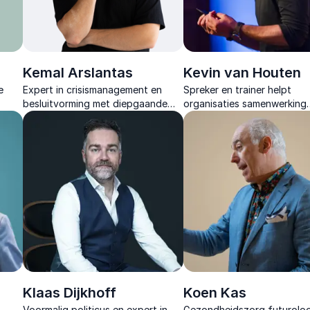
Kemal Arslantas
Kevin van Houten
e
Expert in crisismanagement en
Spreker en trainer helpt
besluitvorming met diepgaande
organisaties samenwerking
in
inzichten voor organisaties die
versnellen door gedrag cen
sterker uit elke situatie willen
zetten en ruis in teams con
komen.
aan te pakken.
Klaas Dijkhoff
Koen Kas
Voormalig politicus en expert in
Gezondheidszorg futurolo