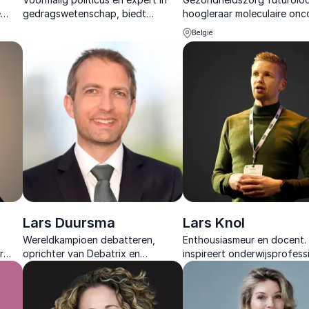
e
gedragswetenschap, biedt
hoogleraar moleculaire onc
gie
inzichten voor betere
& delight denker. Als spreke
België
besluitvorming en leiderschap.
CEO van Healthskouts schet
een beeld op de toekomst 
zorg.
Lars Duursma
Lars Knol
Wereldkampioen debatteren,
Enthousiasmeur en docent. 
r
oprichter van Debatrix en
inspireert onderwijsprofess
lyse,
toonaangevend expert in
met AI, digitale didactiek e
storytelling en framing, die helpt
efficiëntere processen voo
om boodschappen krachtig over
toekomstgericht onderwijs.
te brengen.