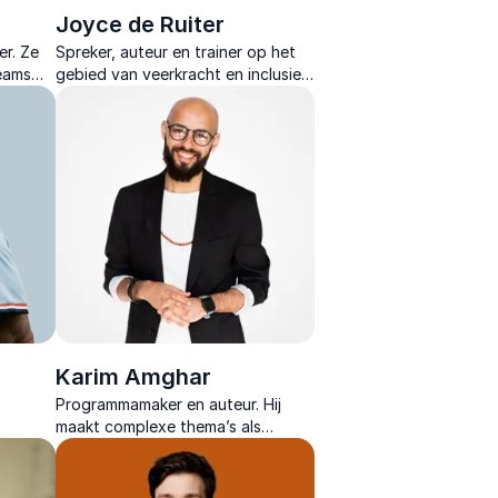
Joyce de Ruiter
er. Ze
Spreker, auteur en trainer op het
teams
gebied van veerkracht en inclusie
ver
die organisaties leert sterker te
worden door verandering bewust
te omarmen.
Karim Amghar
n
Programmamaker en auteur. Hij
maakt complexe thema’s als
de
kansenongelijkheid en inclusie
om
bespreekbaar met energie,
expertise en persoonlijke verhalen.