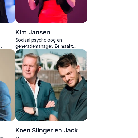
Kim Jansen
Sociaal psycholoog en
generatiemanager. Ze maakt
traal te
generatiemanagement concreet en
creet
duidelijk voor elke organisatie.
Koen Slinger en Jack
og,