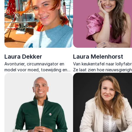
Laura Dekker
Laura Melenhorst
Avonturier, circumnavigator en
Van keukentafel naar lollyfabr
model voor moed, toewijding en
Ze laat zien hoe nieuwsgierigh
hoe je dromen tot werkelijkheid
en plezier leiden tot innovatie
kunt maken.
werkgeluk.