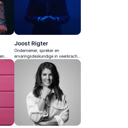
Joost Rigter
Ondernemer, spreker en
 en
ervaringsdeskundige in veerkracht
dorde
en acceptatie. Hij neemt zijn
ategie.
publiek mee in het donker en toont
iek en
hoe je sterker wordt van
verandering.