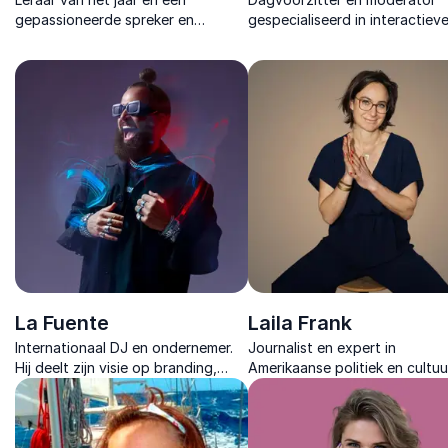
gepassioneerde spreker en
gespecialiseerd in interactiev
dagvoorzitter. Ze inspireert met
formats, organisatiepsycholo
haar ervaringen en moedigt
en betrokken publieksregie op
anderen aan hun potentieel te
grote en hybride events.
ontdekken.
La Fuente
Laila Frank
Internationaal DJ en ondernemer.
Journalist en expert in
Hij deelt zijn visie op branding,
Amerikaanse politiek en cultuu
ondernemerschap en succes in de
met jarenlange ervaring in ana
muziekindustrie en daarbuiten.
moderatie en inspirerende
lezingen.