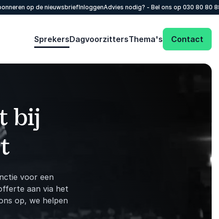
onneren op de nieuwsbrief
Inloggen
Advies nodig? - Bel ons op
030 80 80 
Sprekers
Dagvoorzitters
Thema's
Contact
 bij
t
nctie voor een
fferte aan via het
 ons op, we helpen