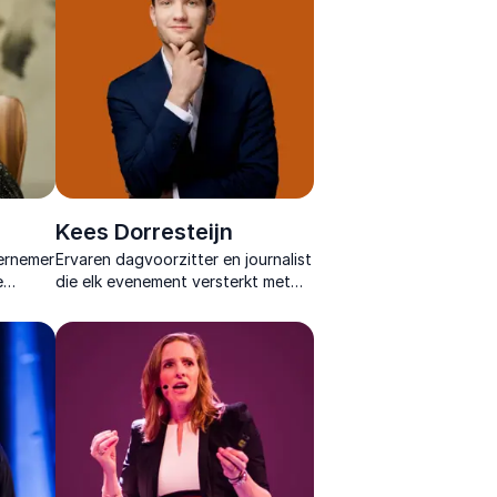
Kees Dorresteijn
dernemer
Ervaren dagvoorzitter en journalist
e
die elk evenement versterkt met
scherpe vragen, creativiteit en een
ontspannen, energieke sfeer.
heid.