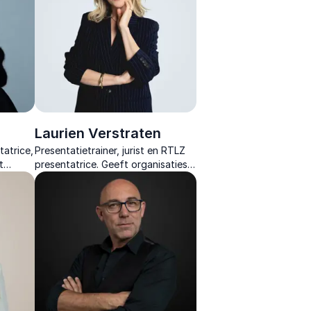
Laurien Verstraten
atrice,
Presentatietrainer, jurist en RTLZ
t
presentatrice. Geeft organisaties
tie voor
nieuwe energie en tools om
overtuigender en met meer
vertrouwen te communiceren.