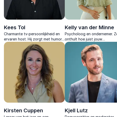
Kees Tol
Kelly van der Minne
Charmante tv-persoonlijkheid en
Psycholoog en ondernemer. Z
ervaren host. Hij zorgt met humor,
onthult hoe juist jouw
flair en vakmanschap voor een
menselijkheid onmisbaar blijft 
vlekkeloze presentatie die mensen
een wereld vol AI en digitale
verbindt.
verandering.
Kirsten Cuppen
Kjell Lutz
Leraar van het jaar en een
Dagvoorzitter en moderator