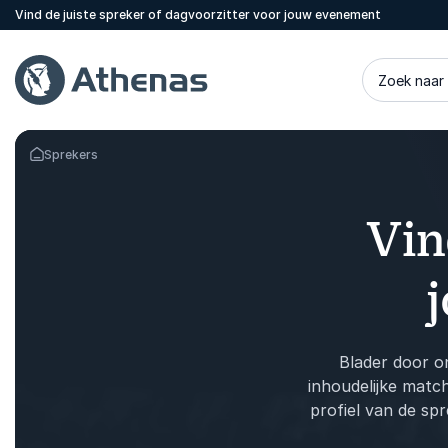
Vind de juiste spreker of dagvoorzitter voor jouw evenement
Zoek naar
Sprekers
Terug naar de startpagina
Vin
Blader door o
inhoudelijke matc
profiel van de sp