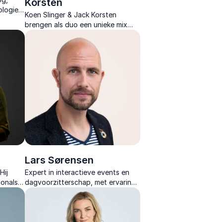
Korsten
ologie
Koen Slinger & Jack Korsten
r en
brengen als duo een unieke mix
st hij
van strategie, technologie en
van de
verandermanagement met
impactvolle AI-keynotes.
Lars Sørensen
Hij
Expert in interactieve events en
ionals
dagvoorzitterschap, met ervaring
n
in live communicatie en
r
eventdesign in NL en ENG.