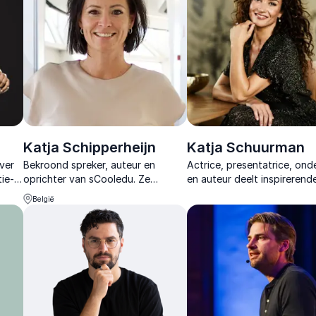
Katja Schipperheijn
Katja Schuurman
ver
Bekroond spreker, auteur en
Actrice, presentatrice, on
ie-
oprichter van sCooledu. Ze
en auteur deelt inspirerend
inspireert met AI, leiderschap en
inzichten over verandering,
België
leren, en verbindt technologie met
leiderschap, veerkracht en
groei en impact.
maatschappelijke betrokken