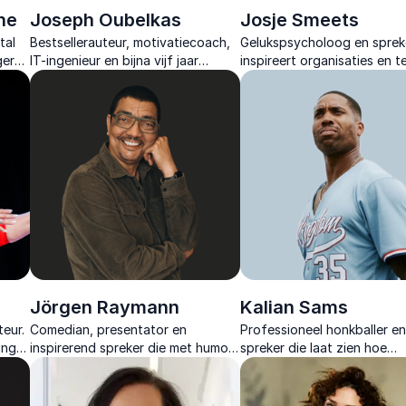
he
Joseph Oubelkas
Josje Smeets
tal
Bestsellerauteur, motivatiecoach,
Gelukspsycholoog en sprek
ers.
IT-ingenieur en bijna vijf jaar
inspireert organisaties en 
 en
onschuldig in een Marokkaanse cel.
met interactieve lezingen o
dert.
Leer omgaan met tegenslagen.
(werk)geluk en positief
leiderschap.
Jörgen Raymann
Kalian Sams
eur.
Comedian, presentator en
Professioneel honkballer e
ing
inspirerend spreker die met humor
spreker die laat zien hoe
en inzicht spreekt over
beslissingen in 0,03 secon
leiderschap, inclusie en
worden genomen en waar
persoonlijke groei.
teams vaak vastlopen.