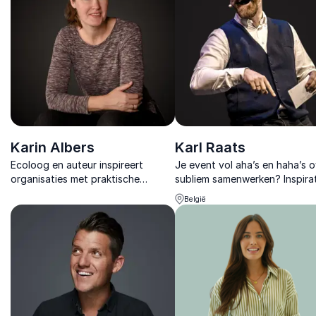
leiderschap.
Karin Albers
Karl Raats
Ecoloog en auteur inspireert
Je event vol aha’s en haha’s o
organisaties met praktische
subliem samenwerken? Inspirat
inzichten over natuurinclusief
strateeg Karl Raats maakt van
België
werken en laat zien hoe natuur
collega’s elkaars grootste
bijdraagt aan gezondheid en
inspiratiebron.
resultaat