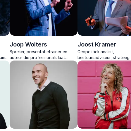
Joop Wolters
Joost Kramer
Spreker, presentatietrainer en
Geopolitiek analist,
humor
auteur die professionals laat
bestuursadviseur, strateeg
ervaren hoe spreken en
auteur die complexe werel
presenteren leiderschap zichtbaar
vertaalt naar boardroomstr
maakt met direct toepasbare
Expert in Amerikaanse polit
upgrades.
governance.