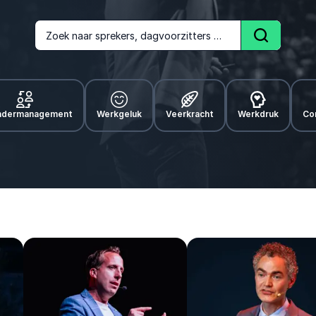
Zoek naar sprekers, dagvoorzitters of onderwerpen
Zoek
ndermanagement
Werkgeluk
Veerkracht
Werkdruk
Co