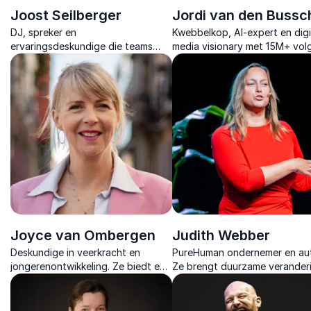
Joost Seilberger
Jordi van den Bussc
DJ, spreker en
Kwebbelkop, AI-expert en digi
ervaringsdeskundige die teams
media visionary met 15M+ volg
helpt bewegen van ik naar wij, met
Hij onthult hoe AI storytelling
muziek, eerlijke verhalen en
contentcreatie radicaal veran
praktische inzichten.
Joyce van Ombergen
Judith Webber
Deskundige in veerkracht en
PureHuman ondernemer en aut
jongerenontwikkeling. Ze biedt een
Ze brengt duurzame verander
frisse, nuchtere blik op zelfsturing,
op gang met lezingen over
leren door falen en persoonlijke
verbindende communicatie,
groei.
intrinsieke motivatie en