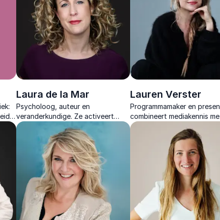
Laura de la Mar
Lauren Verster
iek:
Psycholoog, auteur en
Programmamaker en present
eid
veranderkundige. Ze activeert
combineert mediakennis me
 en
teams met energiek lezingen over
inzicht in publiek en interac
gastvrijheid, klantgerichtheid en
unieke zakelijke events.
leiderschap.