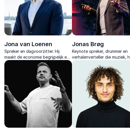
Jona van Loenen
Jonas Brøg
Spreker en dagvoorzitter. Hij
Keynote spreker, drummer en
maakt de economie begrijpelijk en
verhalenverteller die muziek, 
relevant, met energie, humor en
en lefheid inzet om teams te
inzichten als econoom, columnist
raken, verbinden, activeren en
en ondernemer.
laten zingen.