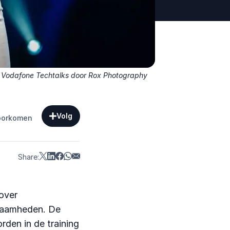
: Vodafone Techtalks door Rox Photography
Volg
voorkomen
Share:
over
kzaamheden. De
rden in de training