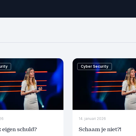
rity
Cyber Security
026
14. januari 2026
 eigen schuld?
Schaam je niet?!