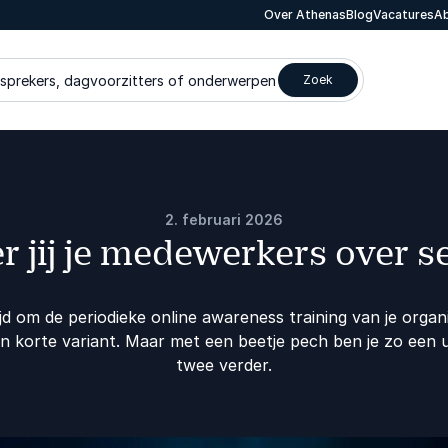
Over Athenas
Blog
Vacatures
Ab
 sprekers, dagvoorzitters of onderwerpen
Zoek
2. februari 2026
r jij je medewerkers over s
jd om de periodieke online awareness training van je organi
en korte variant. Maar met een beetje pech ben je zo een 
twee verder.