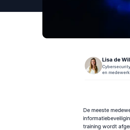
Lisa de Wi
Cybersecurity
en medewerker
De meeste medewerk
informatiebeveilig
training wordt afge