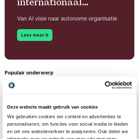
internationaal
keynotespreker die
Van AI visie naar autonome organisatie
Agentic AI, Physical AI
en humanoid robots
: <p>Innovatiespecialist, auteur en intern
Lees meer
vertaalt naar concrete
bedrijfsstrategie.
Populair onderwerp
Verandermanagement
Deze website maakt gebruik van cookies
We gebruiken cookies om content en advertenties te
personaliseren, om functies voor social media te bieden
en om ons websiteverkeer te analyseren. Ook delen we
informatie over uw gebruik van onze site met onze