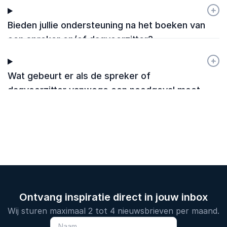
+
-
Bieden jullie ondersteuning na het boeken van
een spreker en/of dagvoorzitter?
+
-
Wat gebeurt er als de spreker of
dagvoorzitter vanwege een noodgeval moet
annuleren?
Ontvang inspiratie direct in jouw inbox
Wij sturen maximaal 2 tot 4 nieuwsbrieven per maand.