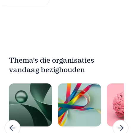
Thema's die organisaties
vandaag bezighouden
Vorige
Volg