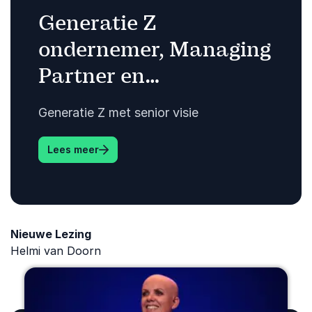
Generatie Z
ondernemer, Managing
Partner en
toezichthouder in het
Generatie Z met senior visie
onderwijs, verbindt
generaties met
: <p data-pm-slice="1 1 []">Generatie Z o
Lees meer
praktijkervaring en
strategische scherpte.
Nieuwe Lezing
Helmi van Doorn