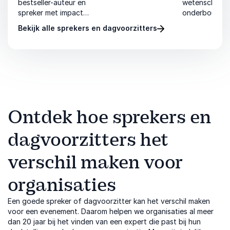
bestseller-auteur en
wetenschappel
organisatieontwikkeling
spreker met impact.
onderbouwde
inspireert met
Hij helpt teams en
lezingen over
Bekijk alle sprekers en dagvoorzitters
praktische inzichten
organisaties om
generaties, m
en
om samenwerking,
focus te hervinden
gezondheid, s
communicatie en
en slimmer te werken.
en burn-outs. 
teamdynamiek
toegankelijk e
duurzaam te
toepasbaar.
versterken.
Ontdek hoe sprekers en
dagvoorzitters het
verschil maken voor
organisaties
Een goede spreker of dagvoorzitter kan het verschil maken
voor een evenement. Daarom helpen we organisaties al meer
dan 20 jaar bij het vinden van een expert die past bij hun