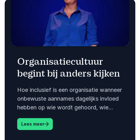
Organisatiecultuur
begint bij anders kijken
Hoe inclusief is een organisatie wanneer
onbewuste aannames dagelijks invloed
hebben op wie wordt gehoord, wie
vertrouwen krijgt en hoe mensen met
: Organisatiecultuur begint bij anders kijk
Lees meer
elkaar samenwerken?