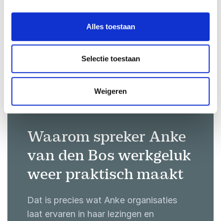
transformaties. Of je nu op zoek bent
naar een praktische vertaling van 50 jaar
Alles toestaan
organisatiepsychologie of een energieke
kickstart voor een positieve
Selectie toestaan
cultuuromslag, onze sprekers maken
verandering behapbaar. Boek vandaag
nog een gesprek om de ideale spreker
Weigeren
te vinden die jouw organisatie helpt om
weerstand om te zetten in
Waarom spreker Anke
betrokkenheid en succes.
van den Bos werkgeluk
weer praktisch maakt
Dat is precies wat Anke organisaties
laat ervaren in haar lezingen en