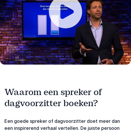
denkt aan die ene e-mail of boodschap die je nog
moet doen. Ons brein is dagelijks meer dan 3,5 uur
bezig met het verwerken van informatie, geen
wonder dat je snel afgeleid raakt. Breinexpert Mark
Afspelen
Tigchelaar deelt zijn tips om je focus te verbeteren en
beter te presteren.
Waarom een spreker of
dagvoorzitter boeken?
Een goede spreker of dagvoorzitter doet meer dan
een inspirerend verhaal vertellen. De juiste persoon