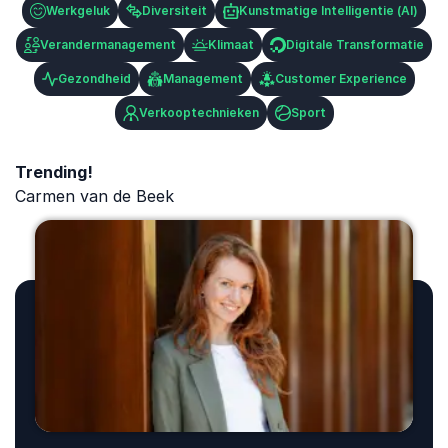
Werkgeluk
Diversiteit
Kunstmatige Intelligentie (AI)
Verandermanagement
Klimaat
Digitale Transformatie
Gezondheid
Management
Customer Experience
Verkooptechnieken
Sport
Trending!
Carmen van de Beek