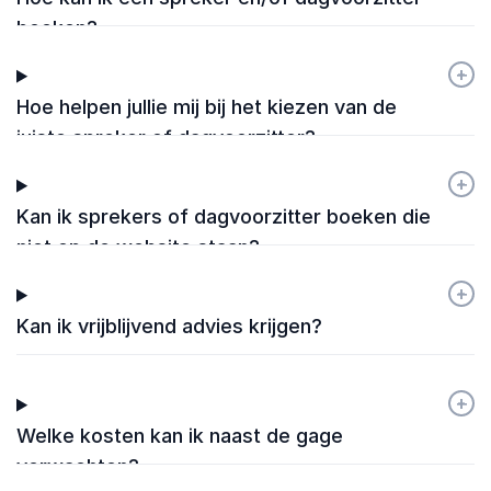
boeken?
+
-
Hoe helpen jullie mij bij het kiezen van de
juiste spreker of dagvoorzitter?
+
-
Kan ik sprekers of dagvoorzitter boeken die
niet op de website staan?
+
-
Kan ik vrijblijvend advies krijgen?
+
-
Welke kosten kan ik naast de gage
verwachten?