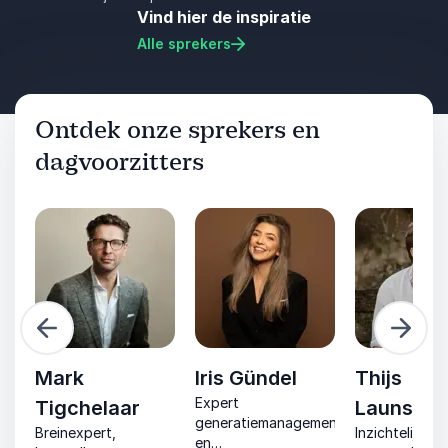
Vind hier de inspiratie
Alle sprekers
Ontdek onze sprekers en
dagvoorzitters
Vorige
Volge
Mark
Iris Gündel
Thijs
en
Expert
Tigchelaar
Launspa
.
generatiemanagement
Breinexpert,
Inzichtelijke,
en