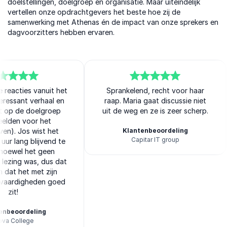
doelstellingen, doelgroep en organisatie. Maar uiteindelijk
vertellen onze opdrachtgevers het beste hoe zij de
samenwerking met Athenas én de impact van onze sprekers en
dagvoorzitters hebben ervaren.
 reacties vanuit het
5
van
Sprankelend, recht voor haar
5
teressant verhaal en
raap. Maria gaat discussie niet
 op de doelgroep
uit de weg en ze is zeer scherp.
eelden voor het
even). Jos wist het
Klantenbeoordeling
Capitar IT group
 uur lang blijvend te
Athenas
 hoewel het geen
 lezing was, dus dat
 dat het met zijn
evaardigheden goed
zit!
enbeoordeling
va College