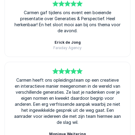
5
van
Carmen gaf tijdens ons event een boeiende
5
presentatie over Generaties & Perspectief. Heel
herkenbaar! En het sloot mooi aan bij ons thema voor
de avond.
Erick de Jong
Faraday Agency
5
Carmen heeft ons opleidingsteam op een creatieve
van
5
en interactieve manier meegenomen in de wereld van
verschillende generaties. Ze laat je nadenken over je
eigen normen en kweekt daardoor begrip voor
anderen. Een erg verfrissende aanpak waarbij ze niet
het ingewikkelde gesprek uit de weg gaat. Een
aanrader voor iedereen die met zijn team hiermee aan
de slag wil.
Monique Weitering