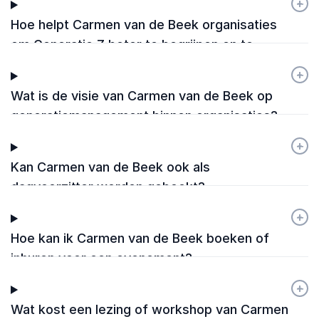
+
-
Hoe helpt Carmen van de Beek organisaties
om Generatie Z beter te begrijpen en te
behouden?
+
-
Wat is de visie van Carmen van de Beek op
generatiemanagement binnen organisaties?
+
-
Kan Carmen van de Beek ook als
dagvoorzitter worden geboekt?
+
-
Hoe kan ik Carmen van de Beek boeken of
inhuren voor een evenement?
+
-
Wat kost een lezing of workshop van Carmen