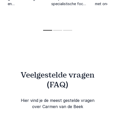
en
specialistische focus
met onderz
organisatieontwikkeling
op Generatie Z en de
praktijkerva
inspireert met
samenwerking
Generatie Z
praktische inzichten
tussen meerdere
intergenera
om samenwerking,
generaties in de
samenwerki
communicatie en
werkomgeving.
leven breng
teamdynamiek
duurzaam te
versterken.
Veelgestelde vragen
(FAQ)
Hier vind je de meest gestelde vragen
over Carmen van de Beek