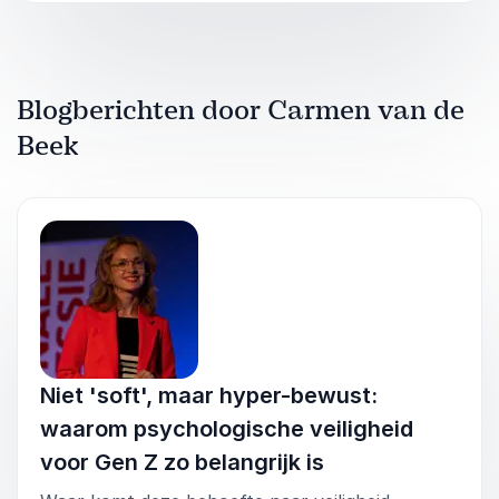
Ligt er een basistemplate voor de inhoud
van een panelsessie, afgestemd op jullie
organisatie
Blogberichten door Carmen van de
Eerder richtte ik jongerenpanels op met en voor
Beek
o.a. Rabobank en Bauhaus.
Bekijk/luister
hier
naar de bijbehorende videoclip.
Niet 'soft', maar hyper-bewust:
waarom psychologische veiligheid
voor Gen Z zo belangrijk is