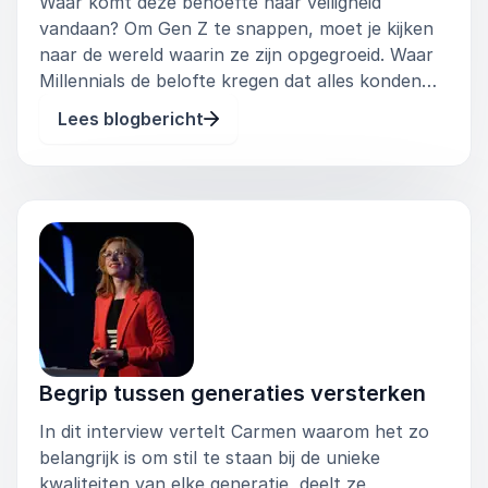
Waar komt deze behoefte naar veiligheid
vandaan? Om Gen Z te snappen, moet je kijken
naar de wereld waarin ze zijn opgegroeid. Waar
Millennials de belofte kregen dat alles konden
bereiken wat ze maar wilden, zolang ze maar
Lees blogbericht
hard studeerden, kreeg Gen Z al vroeg een
realitycheck. Hun roep om psycholog
Begrip tussen generaties versterken
In dit interview vertelt Carmen waarom het zo
belangrijk is om stil te staan bij de unieke
kwaliteiten van elke generatie, deelt ze