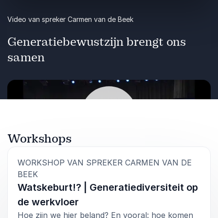
korte termijn acties die zorgen voor blijvende
Video van spreker Carmen van de Beek
impact.
Generatiebewustzijn brengt ons
Boek de lezing ‘Zo bouw je een Gen Z-
bestendige werkcultuur’ met spreker Carmen
samen
van de Beek en versterk de samenwerking
tussen generaties binnen elk team.
Vorige
Volgende
Workshops
Afspelen
WORKSHOP VAN SPREKER CARMEN VAN DE
:
BEEK
Watskeburt!? | Generatiediversiteit op
de werkvloer
Hoe zijn we hier beland? En vooral: hoe komen