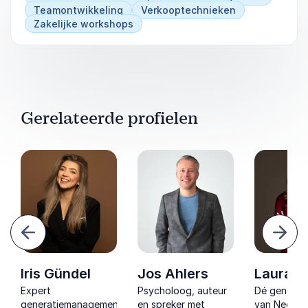
Teamontwikkeling
Verkooptechnieken
Zakelijke workshops
Gerelateerde profielen
Vorige
Volg
Iris Gündel
Jos Ahlers
Laura B
Expert
Psycholoog, auteur
Dé generati
w
generatiemanagement
en spreker met
van Nederla