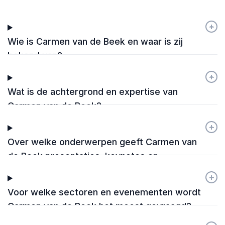
+
-
Wie is Carmen van de Beek en waar is zij
bekend van?
+
-
Wat is de achtergrond en expertise van
Carmen van de Beek?
+
-
Over welke onderwerpen geeft Carmen van
de Beek presentaties, keynotes en
workshops?
+
-
Voor welke sectoren en evenementen wordt
Carmen van de Beek het meest gevraagd?