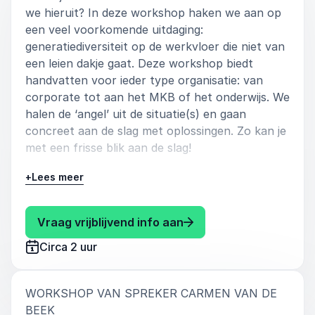
we hieruit? In deze workshop haken we aan op
een veel voorkomende uitdaging:
generatiediversiteit op de werkvloer die niet van
een leien dakje gaat. Deze workshop biedt
handvatten voor ieder type organisatie: van
corporate tot aan het MKB of het onderwijs. We
halen de ‘angel’ uit de situatie(s) en gaan
concreet aan de slag met oplossingen. Zo kan je
met een frisse blik aan de slag!
Eerder boekten o.a.
HR themadagen
,
PON
,
+
Lees meer
Brouwers Accountants
,
Kwaliteit in
Kinderopvang
,
Kober Kinderopvang
,
Hanze
: Carmen van de Beek W
Vraag vrijblijvend info aan
Hogeschool
,
Accent Jobs (BE)
deze workshop.
Circa 2 uur
Heeft je organisatie behoefte aan een specifieke
Gen Z aanpak? Bekijk dan de workshop ‘Ben je
morgen vrij? – Managing Gen Z’
WORKSHOP VAN SPREKER CARMEN VAN DE
:
BEEK