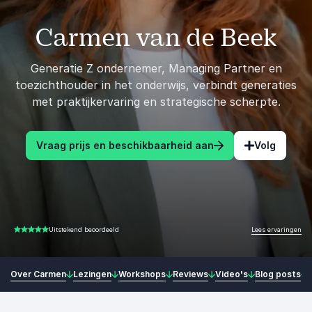
Carmen van de Beek
Generatie Z ondernemer, Managing Partner en
toezichthouder in het onderwijs, verbindt generaties
met praktijkervaring en strategische scherpte.
Vraag prijs en beschikbaarheid aan
Volg
Lees ervaringen
Uitstekend beoordeeld
5.00 van 5
Over Carmen
Lezingen
Workshops
Reviews
Video's
Blog posts