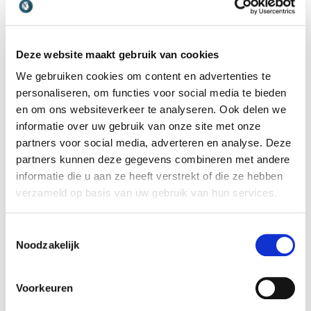
benutten. Je creëert een cultuur waarin Gen Z
durft te vliegen, fouten durft te maken en
uiteindelijk de resultaten levert waar het hele
Deze website maakt gebruik van cookies
bedrijf van profiteert.
We gebruiken cookies om content en advertenties te
personaliseren, om functies voor social media te bieden
Boek mij als Generatie-verbinder
en om ons websiteverkeer te analyseren. Ook delen we
Voor mensen die mij kennen, zal het niet uit de
informatie over uw gebruik van onze site met onze
partners voor social media, adverteren en analyse. Deze
lucht komen vallen dat ik onder andere het beroep
partners kunnen deze gegevens combineren met andere
als professioneel spreker heb opgepakt. Ik ben
informatie die u aan ze heeft verstrekt of die ze hebben
dol op gesprekken, dat zit in mijn karakter. Met
verzameld op basis van uw gebruik van hun services.
een creatieve blik, ervaring als jonge bureau-
eigenaresse, leidinggevende en toezichthouder
Toestemmingsselectie
heb ik een eigen kijk op het verbinden van de
Noodzakelijk
verschillende generaties. Ik ben niet van de
afdeling wonderen, maar help graag verder met
Voorkeuren
het zetten van de volgende stap.