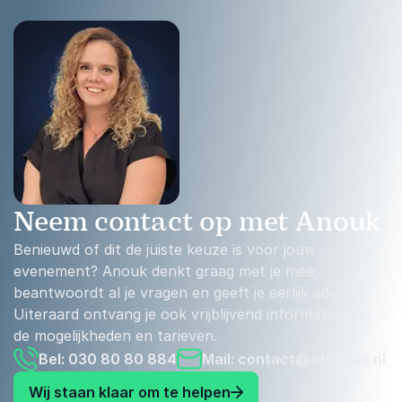
Neem contact op met Anouk
Benieuwd of dit de juiste keuze is voor jouw
evenement? Anouk denkt graag met je mee,
beantwoordt al je vragen en geeft je eerlijk advies.
Uiteraard ontvang je ook vrijblijvend informatie over
de mogelijkheden en tarieven.
Bel: 030 80 80 884
Mail:
contact@athenas.nl
Wij staan klaar om te helpen