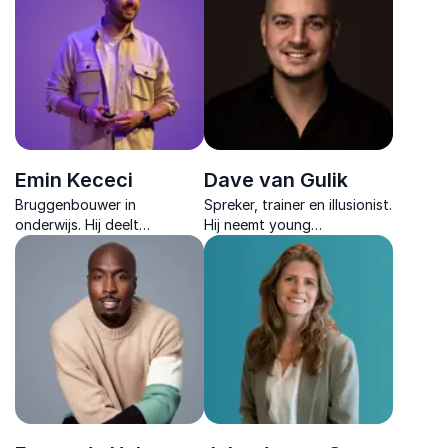
door falen en persoonlijke
groei.
Emin Kececi
Dave van Gulik
Bruggenbouwer in
Spreker, trainer en illusionist.
onderwijs. Hij deelt
Hij neemt young
krachtige inzichten over
professionals mee in zijn
onderwijsinnovatie,
wereld en maakt gebruik van
authentiek leiderschap en
zijn krachtig verhaal en
duurzame verandering voor
illusies om impact te maken.
impactvolle organisaties.