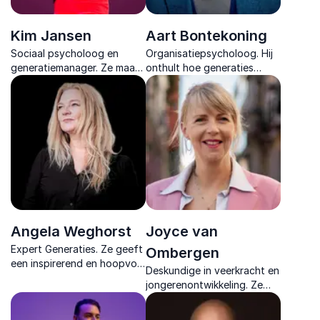
Kim Jansen
Aart Bontekoning
Sociaal psycholoog en
Organisatiepsycholoog. Hij
generatiemanager. Ze maakt
onthult hoe generaties
generatiemanagement
samen je bedrijfscultuur fris,
concreet en duidelijk voor
vitaal en
elke organisatie.
toekomstbestendig houden.
Angela Weghorst
Joyce van
Expert Generaties. Ze geeft
Ombergen
een inspirerend en hoopvol
Deskundige in veerkracht en
inkijkje in het hart van onze
jongerenontwikkeling. Ze
toekomstmakers en in
biedt een frisse, nuchtere
onszelf.
blik op zelfsturing, leren