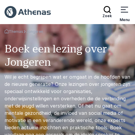
Zoek
Menu
Themas
Jongeren
Terug naar de startpagina
Boek een lezing over
Jongeren
Wil je echt begrijpen wat er omgaat in de hoofden van
de nieuwe generatie? Onze lezingen over jongeren zijn
speciaal ontwikkeld voor organisaties,
onderwijsinstellingen en overheden die de verbinding
met de jeugd willen versterken. Of het nu gaat om
mentale gezondheid, de invloed van social media of
motivatie in een veranderende wereld, onze experts
bieden actuele inzichten en praktische tools. Boek
vandaag nog een gesprek om de ideale spreker te