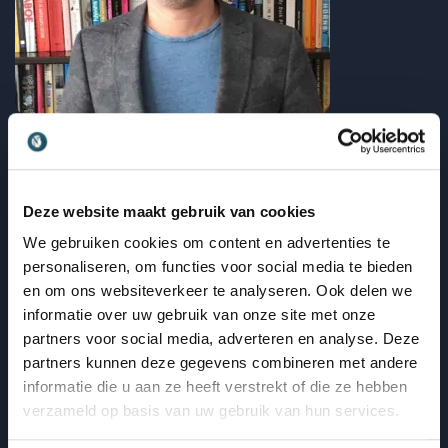
Generaties
Waarom zijn jongeren vaak trots op hun stress?
Jos Ahlers
Deze website maakt gebruik van cookies
Generatieverschillen, Generatie Z en intergenerationele
We gebruiken cookies om content en advertenties te
samenwerking
personaliseren, om functies voor social media te bieden
en om ons websiteverkeer te analyseren. Ook delen we
: Waarom zijn jongeren vaak trots op hun
Lees blogbericht
informatie over uw gebruik van onze site met onze
partners voor social media, adverteren en analyse. Deze
partners kunnen deze gegevens combineren met andere
informatie die u aan ze heeft verstrekt of die ze hebben
verzameld op basis van uw gebruik van hun services.