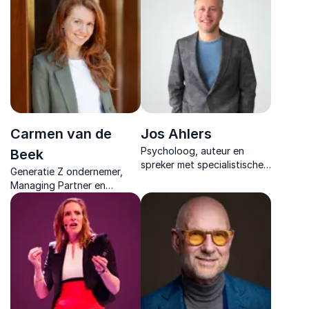
inspireert met praktische
praktijkervaring Generatie Z
inzichten om samenwerking,
en intergenerationele
communicatie en
samenwerking tot leven
teamdynamiek duurzaam te
brengt.
versterken.
Carmen van de
Jos Ahlers
Psycholoog, auteur en
Beek
spreker met specialistische
Generatie Z ondernemer,
focus op Generatie Z en de
Managing Partner en
samenwerking tussen
toezichthouder in het
meerdere generaties in de
onderwijs, verbindt
werkomgeving.
generaties met
praktijkervaring en
strategische scherpte.