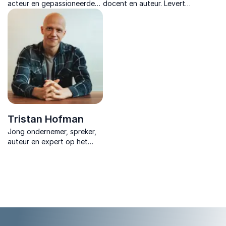
acteur en gepassioneerde
docent en auteur. Levert
trainer voor jongeren en
maatwerk voor organisaties
gezinnen met een focus op
rond onderwerpen die voor
gamen en de
hun doelen van belang zijn.
daaropvolgende kansen op
de arbeidsmarkt.
Tristan Hofman
Jong ondernemer, spreker,
auteur en expert op het
gebied van jong talent en
Generatie Z. Hij helpt
organisaties om
intergenerationaal samen te
werken.