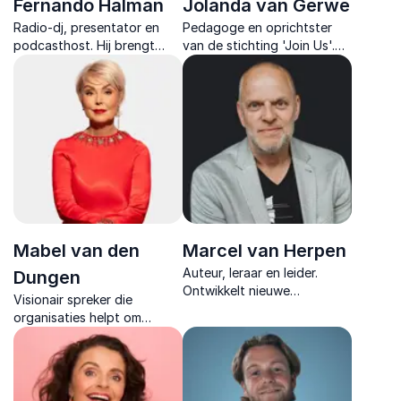
Fernando Halman
Jolanda van Gerwe
Radio-dj, presentator en
Pedagoge en oprichtster
podcasthost. Hij brengt
van de stichting 'Join Us'.
energie, inspiratie en media-
Ze geeft lezingen over de
inzichten die je publiek
eenzaamheid van jongeren
motiveren om met
en hoe we hun mentale
positiviteit hun doelen na te
gezondheid kunnen
jagen.
verbeteren.
Mabel van den
Marcel van Herpen
Auteur, leraar en leider.
Dungen
Ontwikkelt nieuwe
Visionair spreker die
onderwijspraktijken en
organisaties helpt om
begeleidt opvoeders. Zijn
Generatie Alpha te
filosofie is dat geen kind
begrijpen en te leiden met
mag worden buitengesloten.
helderheid, energie en
bewustzijn in een