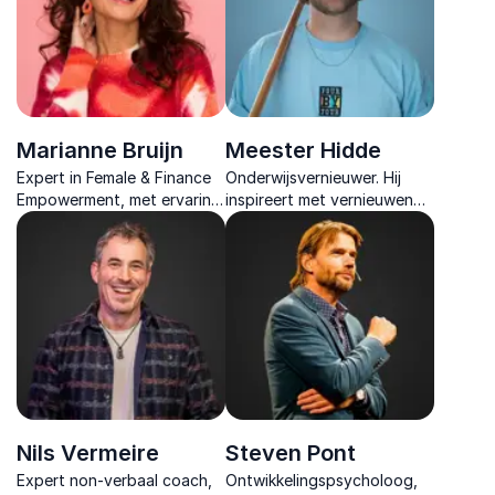
holografische wereld.
Marianne Bruijn
Meester Hidde
Expert in Female & Finance
Onderwijsvernieuwer. Hij
Empowerment, met ervaring
inspireert met vernieuwende
in corporate management
onderwijsideeën, tools en
en SDG-leiderschap.
verhalen die
kansengelijkheid en
innovatie tastbaar maken.
Nils Vermeire
Steven Pont
Expert non-verbaal coach,
Ontwikkelingspsycholoog,