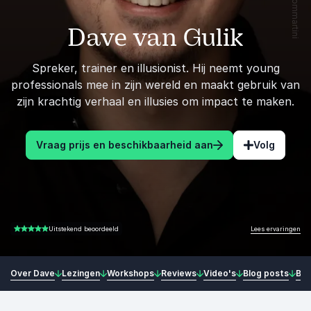
Dave van Gulik
Spreker, trainer en illusionist. Hij neemt young
professionals mee in zijn wereld en maakt gebruik van
zijn krachtig verhaal en illusies om impact te maken.
Vraag prijs en beschikbaarheid aan
Volg
Lees ervaringen
Uitstekend beoordeeld
4.75 van 5
Over Dave
Lezingen
Workshops
Reviews
Video's
Blog posts
Bo