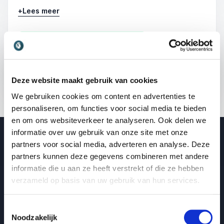
krachtig moment vol verwondering, humor en
+
Lees meer
nieuwe energie. In ongeveer vijftien tot twintig
minuten neemt hij het publiek mee in een
interactieve ervaring met illusies en
: Dave van Gulik Energi
Vraag vrijblijvend info aan
mindexperimenten die perfect aansluiten bij het
15 - 20 minuten
thema van de dag.
Deze website maakt gebruik van cookies
Deze energizer is ideaal als verfrissend
We gebruiken cookies om content en advertenties te
intermezzo tijdens een dag vol sprekers of een
personaliseren, om functies voor social media te bieden
intensief programma. Dave past zijn
en om ons websiteverkeer te analyseren. Ook delen we
performance volledig aan op het thema en de
informatie over uw gebruik van onze site met onze
sfeer van het evenement. Eerder deed hij dit
Video van spreker Dave van Gulik
partners voor social media, adverteren en analyse. Deze
bijvoorbeeld tijdens focusdagen met Mark
partners kunnen deze gegevens combineren met andere
Tigchelaar en Elke Geraerts. De energizer zorgt
Promovideo Dave van Gulik
informatie die u aan ze heeft verstrekt of die ze hebben
gegarandeerd voor een boost in aandacht,
verzameld op basis van uw gebruik van hun services.
energie en beleving in de zaal.
Accepteer marketingcookies om de video te
bekijken
Toestemmingsselectie
Noodzakelijk