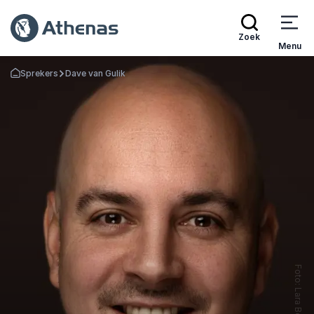
Zoek
Menu
Sprekers
Dave van Gulik
Terug naar de startpagina
Foto: Lara Bommartini