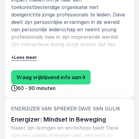
toekomstbestendige organisatie met
doelgerichte jonge professionals te leiden. Dave
deelt zijn persoonlijke ervaringen in de wereld
van persoonlijk leiderschap en neemt young
professionals mee in zijn inspirerende wereld.
Zijn interactieve lezing zorgt ervoor dat het
publiek niet alleen geïnspireerd raakt, maar ook
+
Lees meer
met concrete acties naar buiten gaat op het
gebied van persoonlijk leiderschap,
timemanagement en werkorganisatie. Dit helpt
: Dave van Gulik Wil ji
Vraag vrijblijvend info aan
hen om hun doelen, wensen en ambities te
60 - 90 minuten
realiseren. De herkenbare voorbeelden en
praktische inzichten maken het gemakkelijk voor
het publiek om zich te identificeren met Dave's
:
ENERGIZER VAN SPREKER DAVE VAN GULIK
boodschap, waardoor deze nog lang blijft
hangen en aanzet tot actie.
Energizer: Mindset in Beweging
Naast zijn lezingen en workshops biedt Dave
ook een unieke energizer aan, een kort en