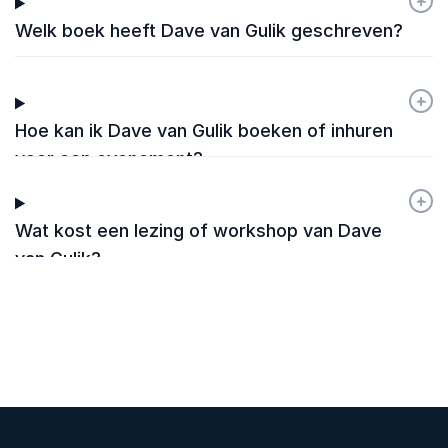
+
-
Welk boek heeft Dave van Gulik geschreven?
+
-
Hoe kan ik Dave van Gulik boeken of inhuren
voor een evenement?
+
-
Wat kost een lezing of workshop van Dave
van Gulik?