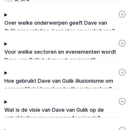
van Gulik?
+
-
Over welke onderwerpen geeft Dave van
Gulik presentaties, keynotes en workshops?
+
-
Voor welke sectoren en evenementen wordt
Dave van Gulik het meest gevraagd?
+
-
Hoe gebruikt Dave van Gulik illusionisme om
persoonlijk leiderschap tastbaar te maken?
+
-
Wat is de visie van Dave van Gulik op de
ontwikkeling van young professionals?