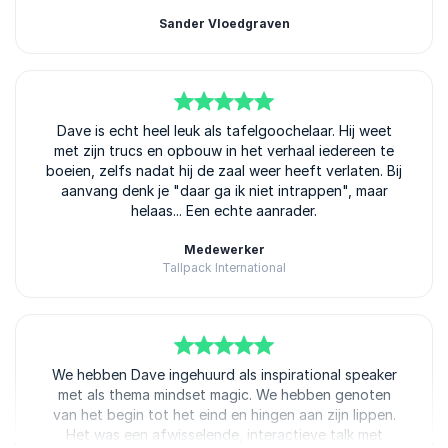
Sander Vloedgraven
5
van
Dave is echt heel leuk als tafelgoochelaar. Hij weet
5
met zijn trucs en opbouw in het verhaal iedereen te
boeien, zelfs nadat hij de zaal weer heeft verlaten. Bij
aanvang denk je "daar ga ik niet intrappen", maar
helaas... Een echte aanrader.
Medewerker
Tallpack International
5
We hebben Dave ingehuurd als inspirational speaker
van
5
met als thema mindset magic. We hebben genoten
van het begin tot het eind en hingen aan zijn lippen.
Het was een afwisselende, interactieve talk met