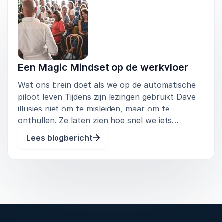
om dichter bij je doelen te komen. Deze sessie
zit vol praktische technieken waarmee je direct
resultaat boekt.
Een Magic Mindset op de werkvloer
Wat ons brein doet als we op de automatische
piloot leven Tijdens zijn lezingen gebruikt Dave
illusies niet om te misleiden, maar om te
onthullen. Ze laten zien hoe snel we iets
geloven, simpelweg omdat het vertrouwd voelt.
Lees blogbericht
Precies dat doet ons brein ook in het dagelijks
leven: we volgen routines, o