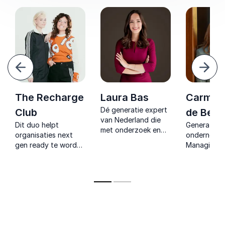
Vorige
Volg
The Recharge
Laura Bas
Carmen
Dé generatie expert
Club
de Beek
van Nederland die
Dit duo helpt
Generatie Z
met onderzoek en
organisaties next
ondernemer
praktijkervaring
gen ready te worden
Managing P
Generatie Z en
met rauwe,
toezichthou
intergenerationele
interactieve lezingen
het onderwi
samenwerking tot
over jonge
verbindt ge
leven brengt.
generaties,
met praktij
gedragsverandering
en strategi
en cultuurtransitie.
scherpte.