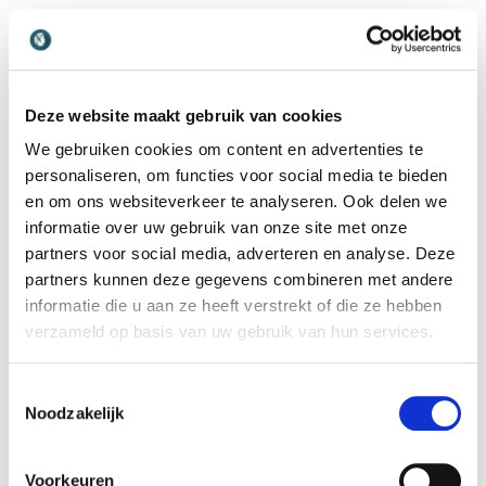
Jessica Kruijssen
Jill Schirnhofer
Teamcoach, auteur en
Expert op het gebied van
expert in talentontwikkeling
creativiteit. Met
en werkgeluk. Haar missie
motiverende workshops
Deze website maakt gebruik van cookies
omarmt organisaties met
geeft ze kinderen en
het versterken van hun
werknemers de tools om hun
We gebruiken cookies om content en advertenties te
sterke punten.
power van creativiteit te
personaliseren, om functies voor social media te bieden
ontgrendelen.
en om ons websiteverkeer te analyseren. Ook delen we
informatie over uw gebruik van onze site met onze
partners voor social media, adverteren en analyse. Deze
partners kunnen deze gegevens combineren met andere
informatie die u aan ze heeft verstrekt of die ze hebben
Jochem Nooyen
Jonas Brøg
verzameld op basis van uw gebruik van hun services.
Spreker en illusionist. Hij
Keynote spreker, drummer
verrast met magische shows
en verhalenverteller die
Toestemmingsselectie
en lezingen vol humor,
muziek, humor en lefheid
Noodzakelijk
illusies en inzichten over
inzet om teams te raken,
mens en brein.
verbinden, activeren en
laten zingen.
Voorkeuren