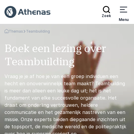
Zoek
Menu
Themas
Teambuilding
Terug naar de startpagina
Boek een lezing over
Teambuilding
Vraag je je af hoe je van een groep individuen een
hecht en onoverwinnelijk team maakt? Teambuilding
is meer dan alleen een leuke dag uit; het is het
fundament van elke succesvolle organisatie. Het
draait om onderling vertrouwen, heldere
communicatie en het gezamenlijk nastreven van een
missie. Onze experts bieden diepgaande inzichten uit
de topsport, de medische wereld en de politiepraktijk
over hoe je synergie creëert en