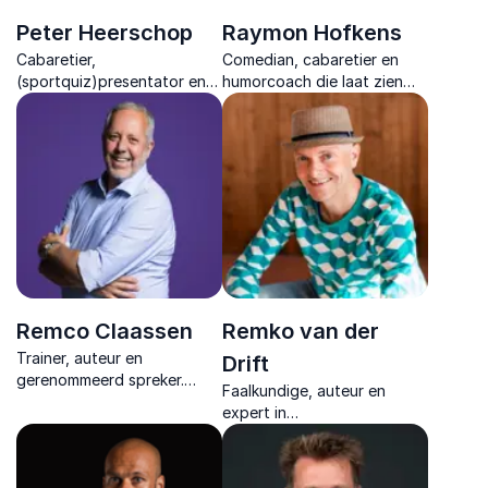
Peter Heerschop
Raymon Hofkens
Cabaretier,
Comedian, cabaretier en
(sportquiz)presentator en
humorcoach die laat zien
dagvoorzitter die humor en
hoe humor zorgt voor
inhoud samenbrengt in
verbinding, psychologische
inspirerende sessies vol
veiligheid en betere
interactie en herkenbare
resultaten.
inzichten.
Remco Claassen
Remko van der
Trainer, auteur en
Drift
gerenommeerd spreker.
Faalkundige, auteur en
Inspirerende lezingen over
expert in
leiderschap en persoonlijke
organisatieontwikkeling
ontwikkeling.
inspireert met humor en
praktische inzichten om