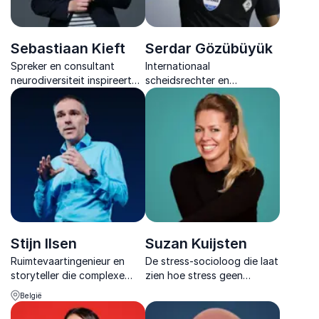
Sebastiaan Kieft
Serdar Gözübüyük
Spreker en consultant
Internationaal
neurodiversiteit inspireert
scheidsrechter en
organisaties met humor en
inspirerende spreker die met
scherpe inzichten over
passie spreekt over respect,
Neuro-inclusief leiderschap
mentaliteit en kansen voor
en werkcultuur.
iedereen.
Stijn Ilsen
Suzan Kuijsten
Ruimtevaartingenieur en
De stress-socioloog die laat
storyteller die complexe
zien hoe stress geen
innovatie vertaalt naar
probleem hoeft te zijn, maar
België
inspirerende lessen over
een bron van energie, focus
leiderschap, teamwork en
en groei kan worden.