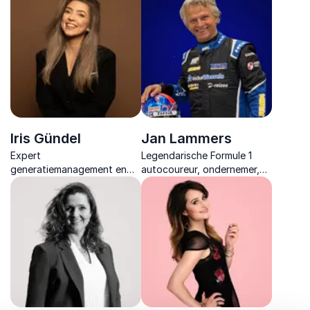
doorzettingsvermogen,
energie, podiumervaring en
verandering en vitaliteit,
oprechte verhalen elk event
met een persoonlijk en
meer ritme, verbinding en
impactvol verhaal.
impact geeft.
Iris Gündel
Jan Lammers
Expert
Legendarische Formule 1
generatiemanagement en
autocoureur, ondernemer,
organisatieontwikkeling
inspirator en motivator. Hij
inspireert met praktische
leert mensen hoe ze
inzichten om samenwerking,
succesvol kunnen worden
communicatie en
door hun gedrag te
teamdynamiek duurzaam te
managen.
versterken.