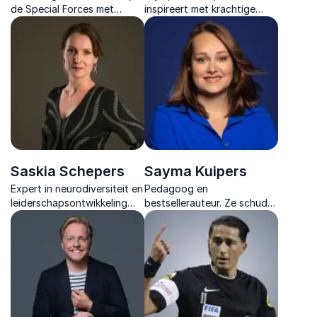
de Special Forces met
inspireert met krachtige
ongekende expertise in
inzichten in focus,
leiderschap mentale kracht
veerkracht en duurzaam
en topprestaties in de
presteren, toepasbaar voor
meest extreme
teams en individuen.
omstandigheden.
Saskia Schepers
Sayma Kuipers
Expert in neurodiversiteit en
Pedagoog en
leiderschapsontwikkeling
bestsellerauteur. Ze schudt
voor een inclusieve
organisaties wakker met
werkvloer.
interactieve lezingen die
teamwork, leiderschap en
werkplezier veranderen.