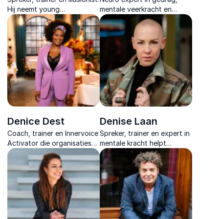
Hij neemt young
mentale veerkracht en
professionals mee in zijn
prestatieontwikkeling
wereld en maakt gebruik van
inspireert met een
zijn krachtig verhaal en
interactieve keynote die
illusies om impact te maken.
direct aanzet tot blijvende
verandering.
Denice Dest
Denise Laan
Coach, trainer en Innervoice
Spreker, trainer en expert in
Activator die organisaties
mentale kracht helpt
laat ervaren hoe
organisaties met praktische
psychologische veiligheid
inzichten voor
leidt tot zichtbaar
energiebeheer, veerkracht
leiderschap en blijvende
en leiderschap onder druk
verandering.