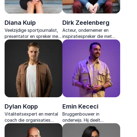
Diana Kuip
Dirk Zeelenberg
Veelzijdige sportjournalist,
Acteur, ondernemer en
presentator en spreker met
inspiratiespreker die met
expertise in teambuilding,
humor en persoonlijke
doorzettingsvermogen en
verhalen laat zien hoe
inspirerende verhalen uit de
veerkracht en verandering
sportwereld.
leiden tot groei en nieuwe
kansen.
Dylan Kopp
Emin Kececi
Vitaliteitsexpert en mental
Bruggenbouwer in
coach die organisaties
onderwijs. Hij deelt
inspireert met krachtige
krachtige inzichten over
inzichten over energie,
onderwijsinnovatie,