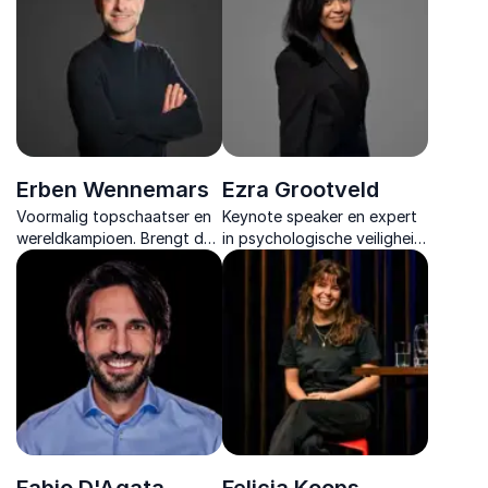
mindset en veerkracht
authentiek leiderschap en
vanuit persoonlijke
duurzame verandering voor
ervaringen en praktijk
impactvolle organisaties.
Erben Wennemars
Ezra Grootveld
Voormalig topschaatser en
Keynote speaker en expert
wereldkampioen. Brengt de
in psychologische veiligheid
kracht van topsport naar
die leiders laat zien hoe
het bedrijfsleven voor
cultuur en gedrag bepalen
duurzame groei en succes.
of mensen hun stem durven
te gebruiken.