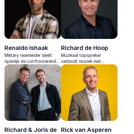
fouten te benutten als
motor voor groei en
innovatie.
Renaldo Ishaak
Richard de Hoop
Military teamleider deelt
Muzikaal topspreker
openlijk de confronterende
verbindt muziek met
verhalen over stress en
teamdynamiek en laat teams
PTSS voor een meer
als een orkest samenwerken,
effectief teamwork.
energiek en altijd praktisch
toepasbaar.
Richard & Joris de
Rick van Asperen