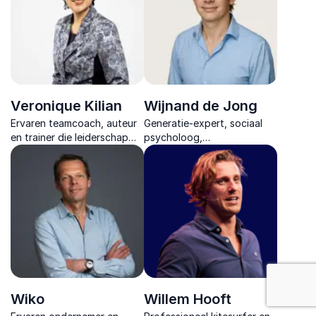
diepe indruk achterlaten.
Veronique Kilian
Wijnand de Jong
Ervaren teamcoach, auteur
Generatie-expert, sociaal
en trainer die leiderschap
psycholoog,
werkgeluk en samenwerking
communicatietrainer, docent
laat groeien binnen teams
Toegepaste Psychologie. Hij
en organisaties.
brengt zijn expertises
samen om teams
toekomstbestendig te
maken.
: Teambuild
Wiko
Willem Hooft