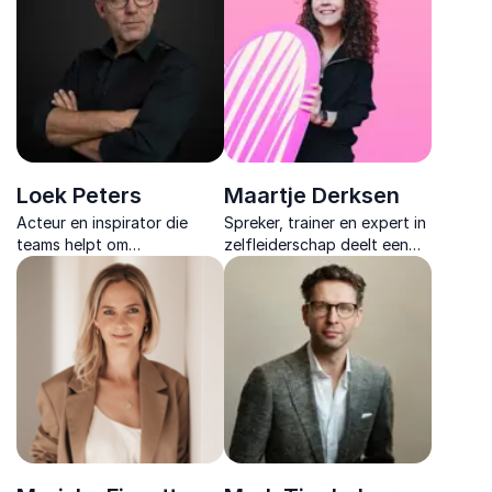
werkgeluk.
enthousiasme, energie en
werkplezier.
Loek Peters
Maartje Derksen
Acteur en inspirator die
Spreker, trainer en expert in
teams helpt om
zelfleiderschap deelt een
verantwoordelijkheid te
rauw en inspirerend verhaal
nemen en samen sterker te
over veerkracht, regie en
presteren. Maak de ander
leven vanuit eigen waarden.
beter.