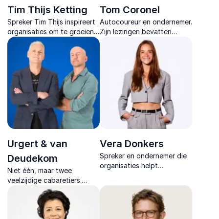
Tim Thijs Ketting
Tom Coronel
Spreker Tim Thijs inspireert
Autocoureur en ondernemer.
organisaties om te groeien
Zijn lezingen bevatten
van losse individuen naar
lessen over
hechte communities waarin
doorzettingsvermogen met
mensen echt floreren.
passie, humor en
levenservaring.
Urgert & van
Vera Donkers
Spreker en ondernemer die
Deudekom
organisaties helpt
Niet één, maar twee
miscommunicatie te
veelzijdige cabaretiers.
doorbreken en
Wetenschappelijk
samenwerking tussen
onderbouwde shows voor
generaties te versterken
een zakelijk publiek die een
met interactieve inzichten