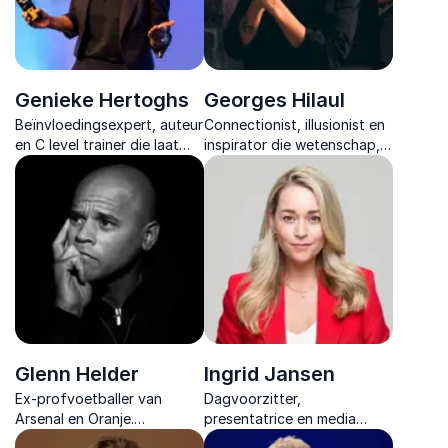
Genieke Hertoghs
Georges Hilaul
Beïnvloedingsexpert, auteur
Connectionist, illusionist en
en C level trainer die laat
inspirator die wetenschap,
zien hoe beide
live experimenten en
breinsystemen leiden tot
persoonlijke verhalen
meer invloed, samenwerking
samenbrengt tot een
en sterk leiderschap.
onvergetelijke ervaring.
Glenn Helder
Ingrid Jansen
Ex-profvoetballer van
Dagvoorzitter,
Arsenal en Oranje.
presentatrice en media
Inspirerend spreker over
professional die met