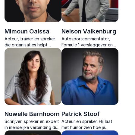
Mimoun Oaissa
Nelson Valkenburg
Acteur, trainer en spreker
Autosportcommentator,
die organisaties helpt
Formule 1 verslaggever en
effectiever te
motivator deelt scherpe
communiceren, samen te
inzichten over druk,
werken en te leiden met
teamwork en groei vanuit de
impact en humor.
internationale topsport.
Nowelle Barnhoorn
Patrick Stoof
Schrijver, spreker en expert
Acteur en spreker. Hij laat
in menselijke verbinding die
met humor zien hoe je
laat zien hoe veiligheid,
communicatie versterkt,