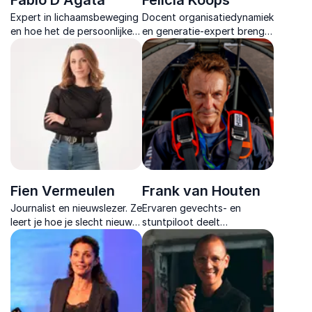
Fabio D'Agata
Felicia Koops
Expert in lichaamsbeweging
Docent organisatiedynamiek
en hoe het de persoonlijke
en generatie-expert brengt
groei kan bevorderen in het
data, ervaring en theater
dagelijkse leven.
samen in een energieke
keynote over samenwerking
en Generatie Z.
Fien Vermeulen
Frank van Houten
Journalist en nieuwslezer. Ze
Ervaren gevechts- en
leert je hoe je slecht nieuws
stuntpiloot deelt
omzet in kracht met
inspirerende inzichten over
optimisme en de moed om je
leiderschap, teamwork en
eigen verhaal te
risicomanagement in high-
herschrijven.
performance omgevingen.