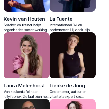
Kevin van Houten
La Fuente
Spreker en trainer helpt
Internationaal DJ en
organisaties samenwerking
ondernemer. Hij deelt zijn
versnellen door gedrag
visie op branding,
centraal te zetten en ruis in
ondernemerschap en succes
teams concreet aan te
in de muziekindustrie en
pakken.
daarbuiten.
Laura Melenhorst
Lienke de Jong
Van keukentafel naar
Ondernemer, auteur en
lollyfabriek: Ze laat zien hoe
vitaliteitsexpert die
nieuwsgierigheid en plezier
organisaties inspireert met
leiden tot innovatie en
praktische inzichten over