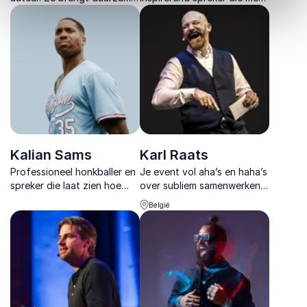
verandering op gang met
humor en inzicht spreekt
lezingen over verbindende
over leiderschap, inclusie en
communicatie, intrinsieke
persoonlijke groei.
motivatie en leiderschap.
Kalian Sams
Karl Raats
Professioneel honkballer en
Je event vol aha’s en haha’s
spreker die laat zien hoe
over subliem samenwerken?
beslissingen in 0,03
Inspiratie-strateeg Karl
België
seconde worden genomen
Raats maakt van collega’s
en waarom teams vaak
elkaars grootste
vastlopen.
inspiratiebron.