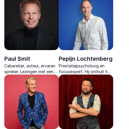
samenwerking en
teams verbindt en
vertrouwen de basis vormen
creativiteit bevordert, zelfs
voor duurzame organisaties.
in lastige situaties.
Paul Smit
Pepijn Lochtenberg
Cabaretier, auteur, ervaren
Prestatiepsycholoog en
spreker. Lezingen met een
focusexpert. Hij onthult hoe
unieke combinatie van
focus de sleutel is tot
humor en inhoud over
betere prestaties, energie
effectieve
en voldoening.
organisatieverandering.
Kickstart positieve
verandering.