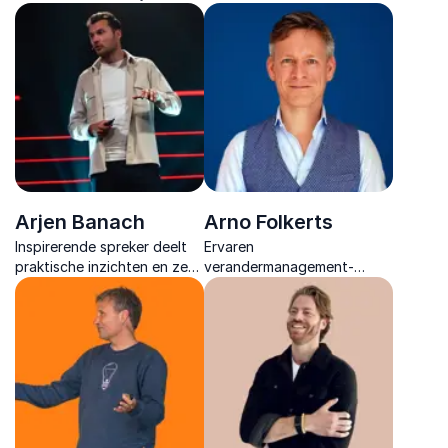
zien hoe je onder druk
hoe je onder druk ruimte
helder blijft, spanning
creëert voor verbinding,
loslaat en leiding neemt
creativiteit en
vanuit rust en bewustzijn.
betekenisvolle impact.
Arjen Banach
Arno Folkerts
Inspirerende spreker deelt
Ervaren
praktische inzichten en zes
verandermanagement-
bewezen principes om
expert die je organisatie
werkgeluk en duurzame
met humor, authenticiteit en
inzetbaarheid
diepgaande inzichten
toekomstgericht vorm te
begeleidt naar duurzame
geven.
groei en succes.