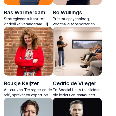
Bas Warmerdam
Bo Wullings
Strategieconsultant tot
Prestatiepsycholoog,
kinderlijke veranderaar. Hij
voormalig topsporter en
laat organisaties opnieuw
expert in duurzame
denken en creëren, met
performance die
kinderlogica als sleutel tot
psychologie, leiderschap en
innovatie.
topsport vertaalt naar actie.
Boukje Keijzer
Cedric de Vlieger
Auteur van 'De regels en de
Ex-Special Units teamleider
rek', spreker en expert op
die leiders en teams leert
het gebied van regels, rek
presteren met helderheid,
en verandering. Laat mensen
vertrouwen en
ervaren dat er veel meer
eigenaarschap. Ook onder
mogelijk is dan ze denken.
druk.