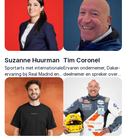
gedurfd denken.
Suzanne Huurman
Tim Coronel
Sportarts met internationale
Ervaren ondernemer, Dakar-
ervaring bij Real Madrid en
deelnemer en spreker over
TeamNL. Spreker over
leiderschap, verandering en
leiderschap, vitaliteit en
samenwerking onder
teamprestaties.
extreme omstandigheden