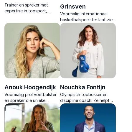
Trainer en spreker met
Grinsven
expertise in topsport,
Voormalig internationaal
Special Forces en high
basketbalspeelster laat zien
performance teams.
hoe je met mindset,
Inspireert, motiveert en
samenwerking en veerkracht
transformeert.
jouw talenten omzet in
echte superkrachten.
Anouk Hoogendijk
Nouchka Fontijn
Voormalig profvoetbalster
Olympisch topbokser en
en spreker die unieke
discipline coach. Ze helpt
inzichten biedt over
organisaties sterker te
teamwork, leiderschap en
presteren onder druk, met
doorzettingsvermogen.
inzichten uit de wereld van
de topsport.