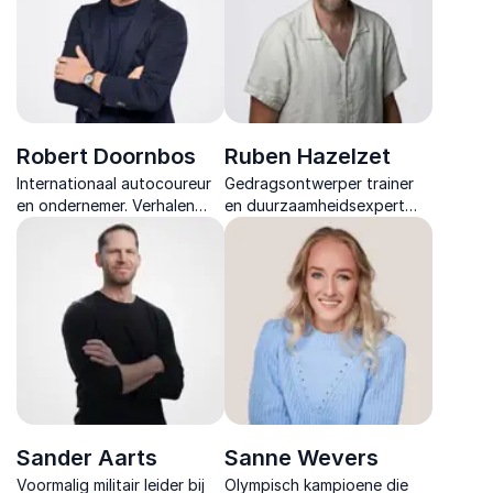
Robert Doornbos
Ruben Hazelzet
Internationaal autocoureur
Gedragsontwerper trainer
en ondernemer. Verhalen
en duurzaamheidsexpert
over snelle besluitvorming,
met focus op
precisie onder druk en het
klimaateducatie en sociale
meedogenloze streven naar
innovatie die organisaties
uitmuntendheid.
en publiek activeert tot
echte gedragsverandering.
Sander Aarts
Sanne Wevers
Voormalig militair leider bij
Olympisch kampioene die