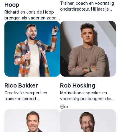
Trainer, coach en voormalig
Hoop
onderdirecteur. Hij laat je
Richard en Joris de Hoop
lachen en leren met zijn
brengen als vader en zoon
lezingen over gedrag, brein
een unieke muzikale keynote
en samenwerken.
over generatieverschillen,
samenwerking en
verbinding.
Rico Bakker
Rob Hosking
Creativiteitsexpert en
Motivational speaker en
trainer inspireert
voormalig politieagent die
organisaties om anders te
organisaties inspireert met
UK
denken, innovatie te
eerlijke verhalen over
versnellen en met praktische
veerkracht, mentale
inzichten direct betere
gezondheid en presteren
resultaten te behalen.
onder druk.