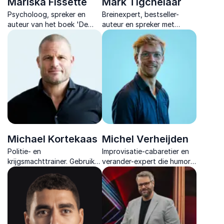
Mariska Fissette
Mark Tigchelaar
Psycholoog, spreker en
Breinexpert, bestseller-
auteur van het boek 'De
auteur en spreker met
Work-Life Revolutie'. Ze
impact. Hij helpt teams en
praat over de uitdagingen
organisaties om focus te
van drukbezette
hervinden en slimmer te
professionals en pakt ze
werken.
aan.
Michael Kortekaas
Michel Verheijden
Politie- en
Improvisatie-cabaretier en
krijgsmachttrainer. Gebruikt
verander-expert die humor
ervaring uit politie en
en inzicht samenbrengt
defensie in lezingen over
voor moeiteloze
energiemanagement om
verandering.
high performance uit je
organisatie te halen.