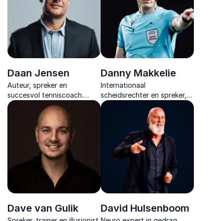
Daan Jensen
Danny Makkelie
Auteur, spreker en
Internationaal
succesvol tenniscoach.
scheidsrechter en spreker,
Reset je mindset, krijg
deelt inspirerende inzichten
hernieuwde energie en
over leiderschap, teamwork
bereik meer dan je ooit had
en presteren onder druk.
durven dromen.
Dave van Gulik
David Hulsenboom
Spreker, trainer en illusionist.
Neuro expert in gedrag,