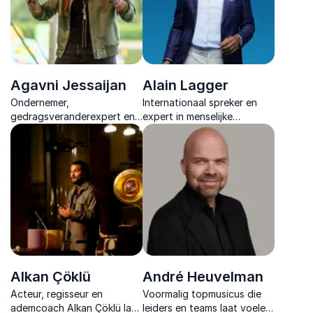
Agavni Jessaijan
Alain Lagger
Ondernemer,
Internationaal spreker en
gedragsveranderexpert en
expert in menselijke
skydiver die organisaties
verbinding die inspireert met
confronteert met patronen
praktijkervaring, interactieve
en laat ervaren hoe
inzichten en duurzame
leiderschap ontstaat vanuit
verandering binnen
hoofd, hart en buik.
organisaties.
Alkan Çöklü
André Heuvelman
Acteur, regisseur en
Voormalig topmusicus die
ademcoach Alkan Çöklü laat
leiders en teams laat voelen