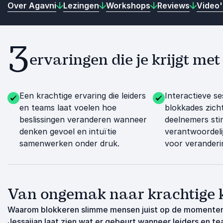
Over Agavni
Lezingen
Workshops
Reviews
Video'
3
ervaringen die je krijgt me
Een krachtige ervaring die leiders
Interactieve se
en teams laat voelen hoe
blokkades zic
beslissingen veranderen wanneer
deelnemers st
denken gevoel en intuïtie
verantwoordeli
samenwerken onder druk.
voor veranderi
Van ongemak naar krachtige 
Waarom blokkeren slimme mensen juist op de momenten d
Jessaijan laat zien wat er gebeurt wanneer leiders en te