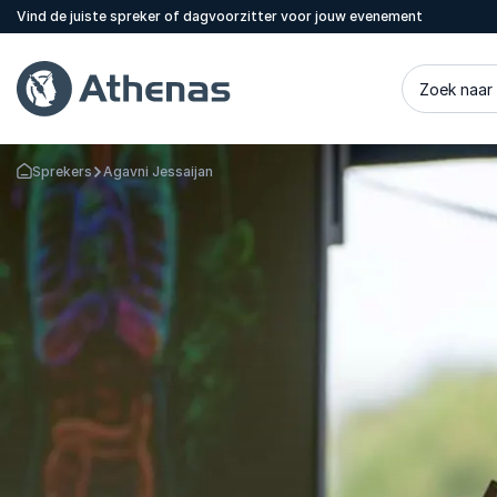
Vind de juiste spreker of dagvoorzitter voor jouw evenement
Zoek naar
Sprekers
Agavni Jessaijan
Terug naar de startpagina