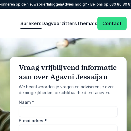
onneren op de nieuwsbrief
Inloggen
Advies nodig? - Bel ons op
030 80 80 
Sprekers
Dagvoorzitters
Thema's
Contact
Vraag vrijblijvend informatie
aan over Agavni Jessaijan
: @Model.Profile
Vraag informatie aan
We beantwoorden je vragen en adviseren je over
de mogelijkheden, beschikbaarheid en tarieven.
Bel ons
Naam
*
030 80 80 884
E-mailadres
*