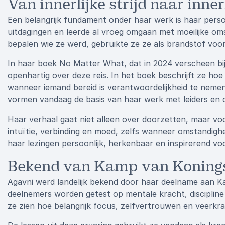
Van innerlijke strijd naar inner
Een belangrijk fundament onder haar werk is haar persoo
uitdagingen en leerde al vroeg omgaan met moeilijke oms
bepalen wie ze werd, gebruikte ze ze als brandstof voor
In haar boek No Matter What, dat in 2024 verscheen bij
openhartig over deze reis. In het boek beschrijft ze hoe i
wanneer iemand bereid is verantwoordelijkheid te nemen 
vormen vandaag de basis van haar werk met leiders en o
Haar verhaal gaat niet alleen over doorzetten, maar vo
intuïtie, verbinding en moed, zelfs wanneer omstandigh
haar lezingen persoonlijk, herkenbaar en inspirerend vo
Bekend van Kamp van Koning
Agavni werd landelijk bekend door haar deelname aan 
deelnemers worden getest op mentale kracht, disciplin
ze zien hoe belangrijk focus, zelfvertrouwen en veerkr