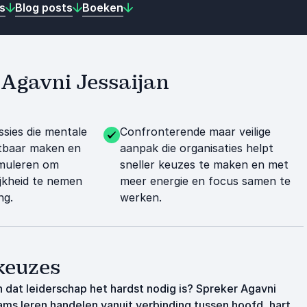
s
Blog posts
Boeken
t Agavni Jessaijan
ssies die mentale
Confronterende maar veilige
htbaar maken en
aanpak die organisaties helpt
imuleren om
sneller keuzes te maken en met
jkheid te nemen
meer energie en focus samen te
ng.
werken.
keuzes
at leiderschap het hardst nodig is? Spreker Agavni
ams leren handelen vanuit verbinding tussen hoofd, hart