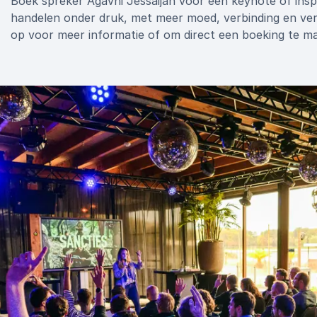
Boek spreker Agavni Jessaijan voor een keynote of inspi
handelen onder druk, met meer moed, verbinding en ver
op voor meer informatie of om direct een boeking te m