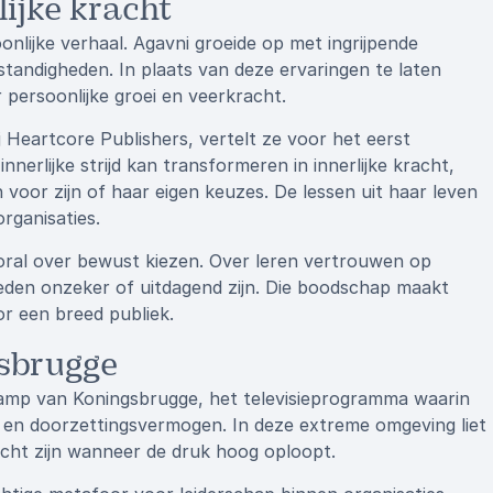
lijke kracht
nlijke verhaal. Agavni groeide op met ingrijpende
tandigheden. In plaats van deze ervaringen te laten
 persoonlijke groei en veerkracht.
 Heartcore Publishers, vertelt ze voor het eerst
nnerlijke strijd kan transformeren in innerlijke kracht,
voor zijn of haar eigen keuzes. De lessen uit haar leven
rganisaties.
oral over bewust kiezen. Over leren vertrouwen op
eden onzeker of uitdagend zijn. Die boodschap maakt
or een breed publiek.
sbrugge
Kamp van Koningsbrugge, het televisieprogramma waarin
e en doorzettingsvermogen. In deze extreme omgeving liet
acht zijn wanneer de druk hoog oploopt.