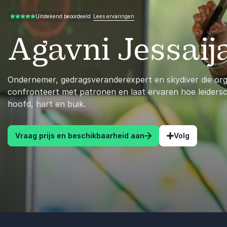
Lees ervaringen
Uitstekend beoordeeld
5.00 van 5
Agavni Jessaij
Ondernemer, gedragsveranderexpert en skydiver die org
confronteert met patronen en laat ervaren hoe leiders
hoofd, hart en buik.
Vraag prijs en beschikbaarheid aan
Volg