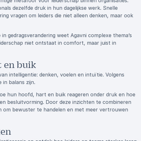
chtige metafoor voor leiderschap binnen organisaties.
nals dezelfde druk in hun dagelijkse werk. Snelle
ing vragen om leiders die niet alleen denken, maar ook
e in gedragsverandering weet Agavni complexe thema’s
iderschap niet ontstaat in comfort, maar juist in
 en buik
n intelligentie: denken, voelen en intuïtie. Volgens
in balans zijn.
oe hun hoofd, hart en buik reageren onder druk en hoe
en besluitvorming. Door deze inzichten te combineren
sen om bewuster te handelen en met meer vertrouwen
ken