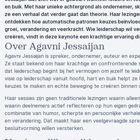
en buik. Met haar unieke achtergrond als ondernemer, 
ze een verhaal dat verder gaat dan theorie. Haar lezinge
ontdekken hoe automatische patronen keuzes beïnvloede
groei, verandering en veerkracht. Wie leiderschap wil v
creëren, vindt in deze keynote een krachtige ervaring die
Over Agavni Jessaijan
Agavni Jessaijan is spreker, ondernemer, auteur en exp
Ze staat bekend om haar krachtige en confronterende ma
dat leiderschap begint bij het vermogen om jezelf te 
visie op leiderschap vanuit hoofd, hart en buik helpt z
keuzes te maken en echte beweging te creëren binnen o
Haar sessies zijn geen traditionele lezingen waarin alle
waarin deelnemers actief reflecteren op hun eigen gedr
combinatie van humor, scherpte en persoonlijke verhalen
en verandering. Dat maakt haar een veelgevraagde sprek
besluitvorming willen versterken.