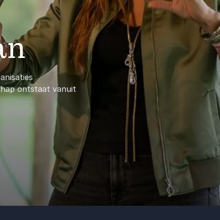
an
anisaties
chap ontstaat vanuit