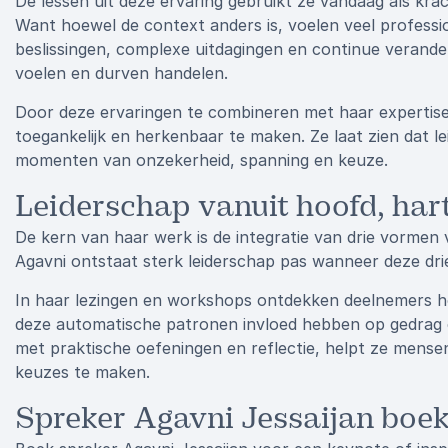
De lessen uit deze ervaring gebruikt ze vandaag als kra
Want hoewel de context anders is, voelen veel professio
beslissingen, complexe uitdagingen en continue verander
voelen en durven handelen.
Door deze ervaringen te combineren met haar expertis
toegankelijk en herkenbaar te maken. Ze laat zien dat le
momenten van onzekerheid, spanning en keuze.
Leiderschap vanuit hoofd, hart
De kern van haar werk is de integratie van drie vormen va
Agavni ontstaat sterk leiderschap pas wanneer deze drie 
In haar lezingen en workshops ontdekken deelnemers h
deze automatische patronen invloed hebben op gedrag 
met praktische oefeningen en reflectie, helpt ze men
keuzes te maken.
Spreker Agavni Jessaijan boe