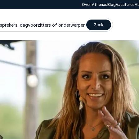
Over Athenas
Blog
Vacatures
Ab
 sprekers, dagvoorzitters of onderwerpen
Zoek