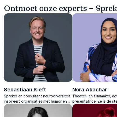
Ontmoet onze experts – Spreke
Sebastiaan Kieft
Nora Akachar
Spreker en consultant neurodiversiteit
Theater- en filmmaker, ac
inspireert organisaties met humor en
presentatrice. Ze is dé s
scherpe inzichten over Neuro-inclusief
inclusie en diversiteit, di
leiderschap en werkcultuur.
film en storytelling elke 
weet te raken.