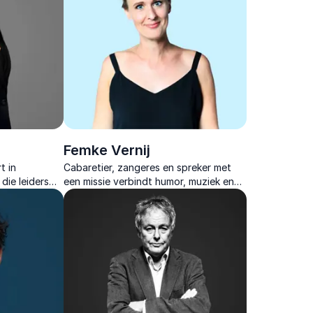
Femke Vernij
t in
Cabaretier, zangeres en spreker met
die leiders
een missie verbindt humor, muziek en
gedrag
inhoud in energieke lezingen over
tem durven te
neurodiversiteit die aanzetten tot
actie.