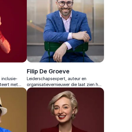
Filip De Groeve
inclusie-
Leiderschapsexpert, auteur en
teert met
organisatievernieuwer die laat zien hoe
rt om
trots, vertrouwen en open
samen te
communicatie sterke teams creëren.