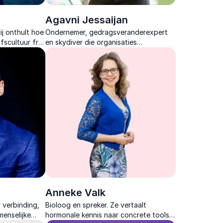
Agavni Jessaijan
j onthult hoe
Ondernemer, gedragsveranderexpert
fscultuur fris,
en skydiver die organisaties
dig houden.
confronteert met patronen en laat
ervaren hoe leiderschap ontstaat
vanuit hoofd, hart en buik.
Anneke Valk
 verbinding,
Bioloog en spreker. Ze vertaalt
menselijke
hormonale kennis naar concrete tools