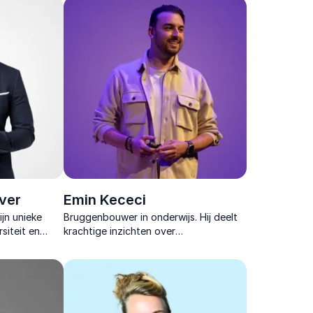
voor minder stress, betere
samenwerking en duurzame
inzetbaarheid.
ver
Emin Kececi
ijn unieke
Bruggenbouwer in onderwijs. Hij deelt
rsiteit en
krachtige inzichten over
ring raakt en
onderwijsinnovatie, authentiek
leiderschap en duurzame verandering
voor impactvolle organisaties.