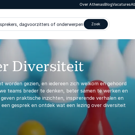
Over Athenas
Blog
Vacatures
Ab
 sprekers, dagvoorzitters of onderwerpen
Zoek
r Diversiteit
acht worden gezien, en iedereen zich welkom en gehoord
en we teams breder te denken, beter samen te werken en
 geven praktische inzichten, inspirerende verhalen en
k een gesprek en ontdek wat een lezing over diversiteit