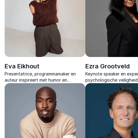
Eva Eikhout
Ezra Grootveld
Presentatrice, programmamaker en
Keynote speaker en exper
auteur inspireert met humor en
psychologische veiligheid 
persoonlijke verhalen over veerkracht,
laat zien hoe cultuur en 
inclusie en kansen creëren vanuit
bepalen of mensen hun s
uitdagingen.
gebruiken.