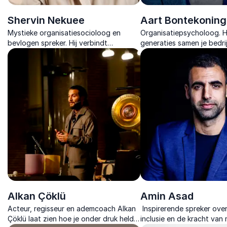
Shervin Nekuee
Aart Bontekoning
Mystieke organisatiesocioloog en
Organisatiepsycholoog. Hi
bevlogen spreker. Hij verbindt
generaties samen je bedrij
diversiteit, inclusie en mystiek tot een
vitaal en toekomstbesten
krachtige visie op
organisatieontwikkeling.
Alkan Çöklü
Amin Asad
Acteur, regisseur en ademcoach Alkan
Inspirerende spreker over
Çöklü laat zien hoe je onder druk helder
inclusie en de kracht van 