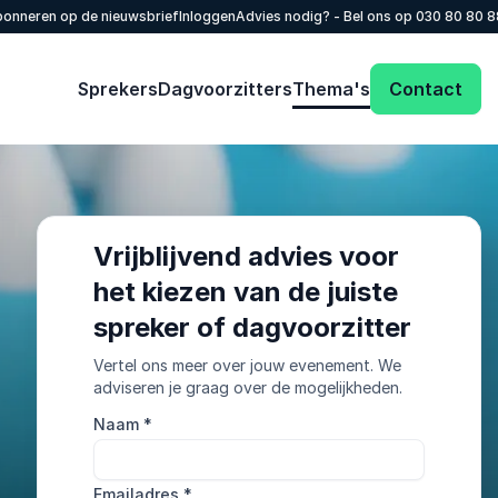
onneren op de nieuwsbrief
Inloggen
Advies nodig? - Bel ons op
030 80 80 
Sprekers
Dagvoorzitters
Thema's
Contact
Vrijblijvend advies voor
het kiezen van de juiste
spreker of dagvoorzitter
Vertel ons meer over jouw evenement. We
adviseren je graag over de mogelijkheden.
Naam
*
Emailadres
*