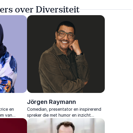
rs over Diversiteit
Jörgen Raymann
trice en
Comedian, presentator en inspirerend
tem van
spreker die met humor en inzicht
e met theater,
spreekt over leiderschap, inclusie en
doelgroep
persoonlijke groei.