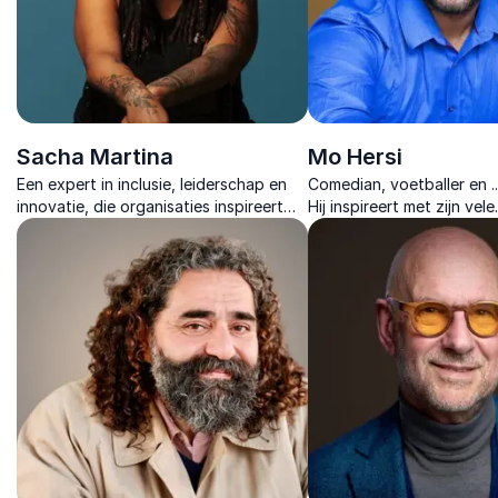
Sacha Martina
Mo Hersi
Een expert in inclusie, leiderschap en
Comedian, voetballer en ...
innovatie, die organisaties inspireert
Hij inspireert met zijn vele
met vernieuwende inzichten en
levensverhalen vol hoop,
praktische strategieën.
kracht van menselijke verb