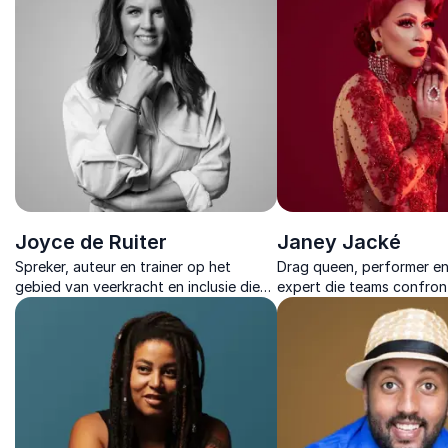
Joyce de Ruiter
Janey Jacké
Spreker, auteur en trainer op het
Drag queen, performer en 
gebied van veerkracht en inclusie die
expert die teams confron
organisaties leert sterker te worden
blinde vlekken en inspiree
door verandering bewust te omarmen.
bewuster en inclusiever 
werken.