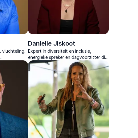
Danielle Jiskoot
 vluchteling.
Expert in diversiteit en inclusie,
energieke spreker en dagvoorzitter die
 humor en de
het publiek boeit met humor en
inding.
scherpe inzichten.