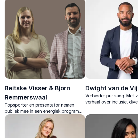
blijft, spanning loslaat en leiding neemt
veerkracht.
vanuit rust en bewustzijn.
Beitske Visser & Bjorn
Dwight van de Vij
Verbinder pur sang. Met z
Remmerswaal
verhaal over inclusie, dive
Topsporter en presentator nemen
maatschappelijke verande
publiek mee in een energiek programma
activeert hij elk publiek.
dat mentale kracht, strategie, beleving
en ondernemersmindset tastbaar
maakt.