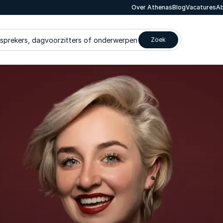
Over Athenas
Blog
Vacatures
Ab
 sprekers, dagvoorzitters of onderwerpen
Zoek