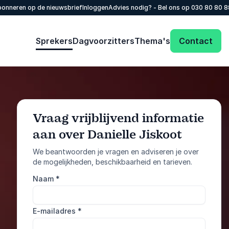
onneren op de nieuwsbrief
Inloggen
Advies nodig? - Bel ons op
030 80 80 
Sprekers
Dagvoorzitters
Thema's
Contact
Vraag vrijblijvend informatie
aan over Danielle Jiskoot
: @Model.Profile
Vraag informatie aan
We beantwoorden je vragen en adviseren je over
de mogelijkheden, beschikbaarheid en tarieven.
Bel ons
Naam
*
030 80 80 884
E-mailadres
*