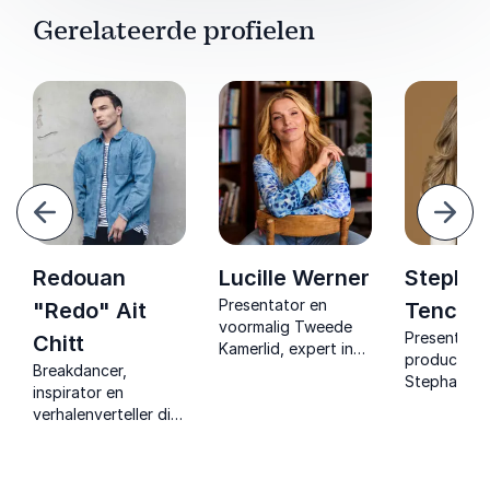
Gerelateerde profielen
Vorige
Volg
Redouan
Lucille Werner
Stephan
Presentator en
"Redo" Ait
Tency
voormalig Tweede
r.
Presentatri
Chitt
Kamerlid, expert in
producent 
Breakdancer,
diversiteit en
Stephanie 
inspirator en
inclusie, inspireert
deelt een i
verhalenverteller die
met persoonlijke
verhaal ove
met een krachtig
verhalen, media-
zelfbeeld, 
levensverhaal en live
ervaring en
en.
gezondheid
performance laat
maatschappelijke