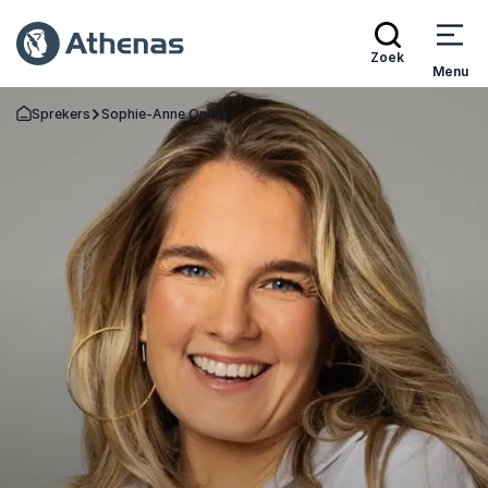
Zoek
Menu
Sprekers
Sophie-Anne Onland
Terug naar de startpagina