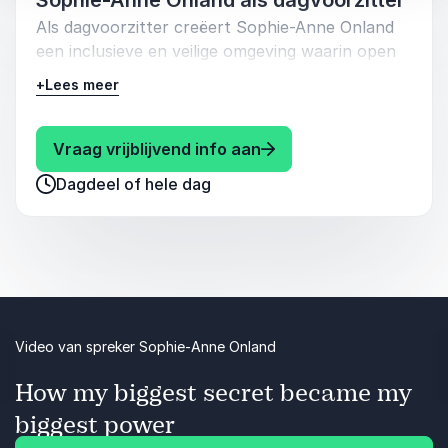
Als dagvoorzitter creëert Sophie-Anne Onland
een inclusieve en veilige omgeving waarin open
dialoog centraal staat. Haar aanpak,
+
Lees meer
gecombineerd met haar warme persoonlijkheid,
zorgt ervoor dat deelnemers zich gehoord en
betrokken voelen. Vanaf haar kwetsbare en
: Sophie-Anne Onland S
Vraag vrijblijvend info aan
pakkende introductie zet Sophie-Anne de toon
Dagdeel of hele dag
voor een bijeenkomst waarin iedereen de ruimte
krijgt om te leren en te groeien, ongeacht het
thema van het evenement. Ze weet op een
authentieke manier verschillende perspectieven
samen te brengen en een inspirerende sfeer te
creëren waarin nieuwe inzichten en ideeën
moeiteloos tot stand komen.
Video van spreker Sophie-Anne Onland
How my biggest secret became my
biggest power