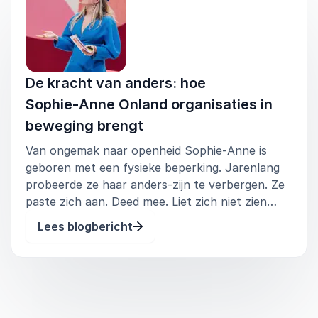
De kracht van anders: hoe
Sophie‑Anne Onland organisaties in
beweging brengt
Van ongemak naar openheid Sophie‑Anne is
geboren met een fysieke beperking. Jarenlang
probeerde ze haar anders-zijn te verbergen. Ze
paste zich aan. Deed mee. Liet zich niet zien
zoals ze echt was, want kwetsbaarheid werd
Lees blogbericht
gezien als zwakte. Totdat ze in 2021 besloot dat
het genoeg was. Ze koos voor