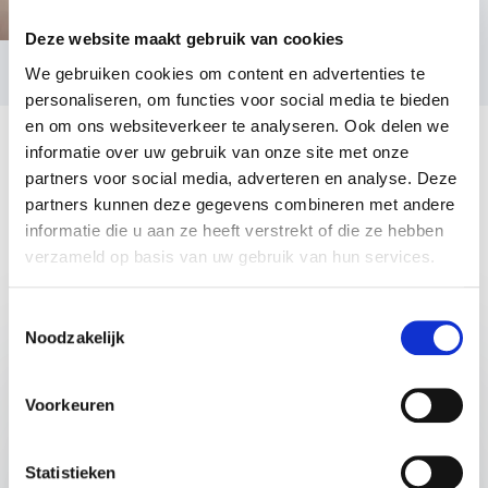
dagvoorzitter in huis. Je haalt iemand binnen die
diversiteit niet als trend ziet, maar als noodzaak voor
Deze website maakt gebruik van cookies
groei, innovatie en menselijkheid. Haar lezingen en
We gebruiken cookies om content en advertenties te
moderaties zetten aan tot reflectie, maar vooral tot
personaliseren, om functies voor social media te bieden
actie. Boek haar nu voor jouw event en ontdek hoe
en om ons websiteverkeer te analyseren. Ook delen we
het zichtbaar maken van verschillen jouw organisatie
informatie over uw gebruik van onze site met onze
naar een hoger niveau tilt. Neem vrijblijvend contact
partners voor social media, adverteren en analyse. Deze
op voor meer informatie of om meteen een boeking
partners kunnen deze gegevens combineren met andere
te maken.
informatie die u aan ze heeft verstrekt of die ze hebben
verzameld op basis van uw gebruik van hun services.
Lezingen
Toestemmingsselectie
Noodzakelijk
:
LEZING VAN SPREKER SOPHIE-ANNE ONLAND
Hoe mijn grootste geheim mijn
Voorkeuren
grootste kracht werd
In deze lezing neemt Sophie-Anne Onland haar
Statistieken
publiek mee op een reis van zelfinzicht en