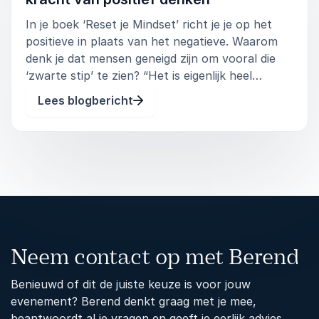
In je boek ‘Reset je Mindset’ richt je je op het
positieve in plaats van het negatieve. Waarom
denk je dat mensen geneigd zijn om vooral die
5
van
Onlangs heeft Daan ons tijdens een interactieve
5
presentatie meegenomen in de wereld van (een
‘zwarte stip’ te zien? “Het is eigenlijk heel
positieve) mindset. Dat was een groot succes!
interessant hoe onze hersenen werken,” begint
Lees blogbericht
Iedereen ging met een grote glimlach en stof tot
Daan. “Wetenschappelijke inzichten laten zien
nadenken de deur uit. Ook uit de evaluatie bleek dat
dat we voorgeprogramm
de collega’s de sessie enorm waardeerden.
Rosalinda van Bennekom
Adviseur Interne Communicatie, De Hypotheker
Daan Jensen
5
van
We zijn zeer tevreden over de lezing van Daan
5
Neem contact op met Berend
Jensen over werkgeluk. Een lezing met een
boodschap, humor en goed ondersteund door
Benieuwd of dit de juiste keuze is voor jouw
aansprekend beeldmateriaal.
evenement? Berend denkt graag met je mee,
Macha Huele-Quesnel
beantwoordt al je vragen en geeft je eerlijk advies.