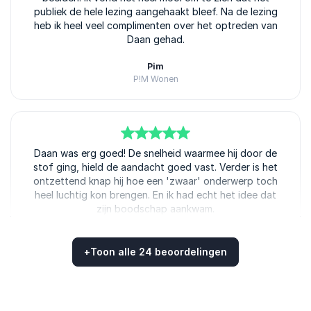
publiek de hele lezing aangehaakt bleef. Na de lezing
heb ik heel veel complimenten over het optreden van
Daan gehad.
Pim
P!M Wonen
Daan Jensen
5
Daan was erg goed! De snelheid waarmee hij door de
van
5
stof ging, hield de aandacht goed vast. Verder is het
ontzettend knap hij hoe een 'zwaar' onderwerp toch
heel luchtig kon brengen. En ik had echt het idee dat
zijn boodschap aankwam.
Nieta van de Weerdhof
Nationale Raad Zwemveiligheid
+
Toon alle 24 beoordelingen
Daan Jensen
Beoordeeld
4.96
/5 gebaseerd op
24
klantbeoordelingen