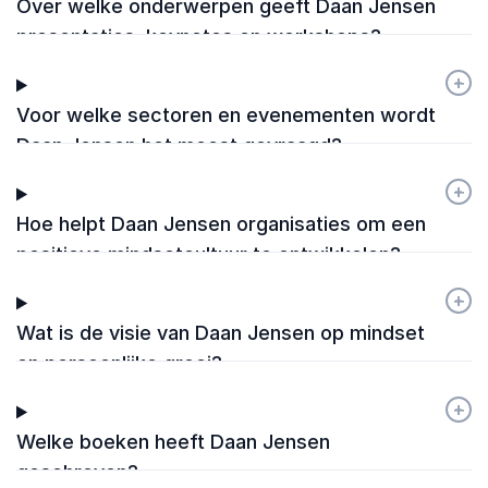
Over welke onderwerpen geeft Daan Jensen
nagepraat over de lezing, de aanwezigen werden
erdoor aan het denken gezet. In het voorgesprek
presentaties, keynotes en workshops?
haalde Daan op wat wij als organiserende partijen
belangrijk vonden en verwerkte dit op natuurlijke
+
-
wijze in zijn lezing, wat getuigd van professionaliteit.
Voor welke sectoren en evenementen wordt
Marjolein Blüm
Daan Jensen het meest gevraagd?
Hallo MBO
Daan Jensen
+
-
Hoe helpt Daan Jensen organisaties om een
positieve mindsetcultuur te ontwikkelen?
+
-
Wat is de visie van Daan Jensen op mindset
en persoonlijke groei?
+
-
Welke boeken heeft Daan Jensen
geschreven?