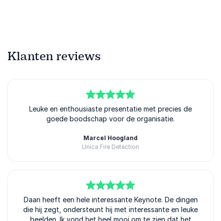
Klanten reviews
5
van
Leuke en enthousiaste presentatie met precies de
5
goede boodschap voor de organisatie.
Marcel Hoogland
Unica Fire Detection
Daan Jensen
5
Daan heeft een hele interessante Keynote. De dingen
van
5
die hij zegt, ondersteunt hij met interessante en leuke
beelden. Ik vond het heel mooi om te zien dat het