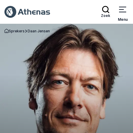
Zoek
Menu
Sprekers
Daan Jensen
Terug naar de startpagina