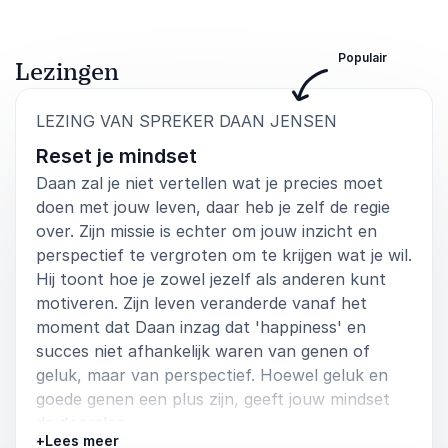
5
Wij waren zeer tevreden, sloot erg goed aan, aan het
van
5
thema die wij voor die middag hadden staan. Wist het
publiek mee te nemen en te enthousiasmeren.
Populair
Lezingen
Cheryl Wijnstein
Stoed
:
LEZING VAN SPREKER DAAN JENSEN
Daan Jensen
Reset je mindset
Daan zal je niet vertellen wat je precies moet
doen met jouw leven, daar heb je zelf de regie
5
van
Zeer boeiende en inspirerende presentatie
5
over. Zijn missie is echter om jouw inzicht en
perspectief te vergroten om te krijgen wat je wil.
Jolanda van Leeuwen
Hij toont hoe je zowel jezelf als anderen kunt
Monta Services
Daan Jensen
motiveren. Zijn leven veranderde vanaf het
moment dat Daan inzag dat 'happiness' en
succes niet afhankelijk waren van genen of
geluk, maar van perspectief. Hoewel geluk en
5
van
5
Leuk, leerzaam en fijn in de omgang
goede genen een plus zijn, geeft jouw mindset
de doorslag.
Dorien van Eijk
+
Lees meer
Deloitte