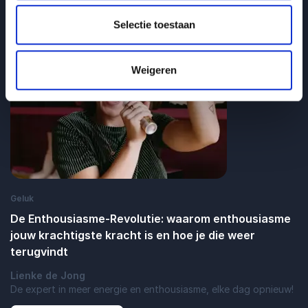
: Waarom we samenwerking saboteren zo
Lees blogbericht
Selectie toestaan
Weigeren
Geluk
De Enthousiasme‑Revolutie: waarom enthousiasme
jouw krachtigste kracht is en hoe je die weer
terugvindt
Lienke de Jong
De expert in meer energie en enthousiasme, elke dag opnieuw!