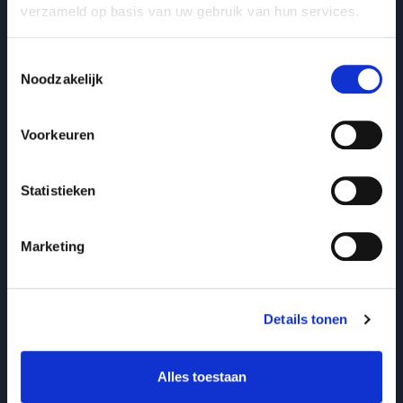
verzameld op basis van uw gebruik van hun services.
Toestemmingsselectie
Noodzakelijk
Voorkeuren
Statistieken
Marketing
Brein
Waarom we samenwerking saboteren zonder dat we
het doorhebben
Details tonen
Genieke Hertoghs
Invloed voorbij overtuigen
Alles toestaan