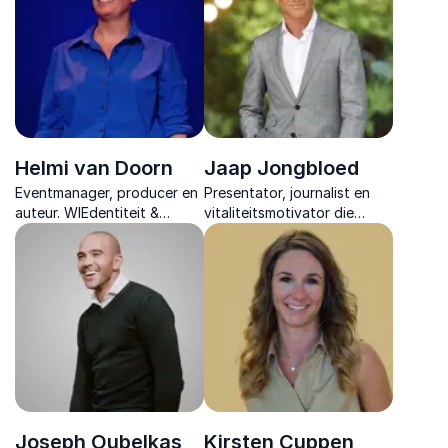
creëren.
en sterk leiderschap.
Helmi van Doorn
Jaap Jongbloed
Eventmanager, producer en
Presentator, journalist en
auteur. WIEdentiteit &
vitaliteitsmotivator die
alopecia. Warme en
medewerkers helpt meer
confronterende lezingen
energie, discipline en regie
over identiteit, diversiteit en
te vinden in werk en leven.
leiderschap.
Joseph Oubelkas
Kirsten Cuppen