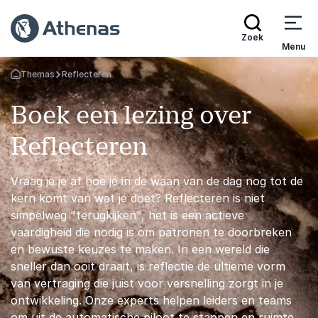
Zoek
Menu
Themas
Reflecteren
Terug naar de startpagina
Boek een lezing over
Reflecteren
Vraag je je af hoe je in de waan van de dag nog tot de
kern komt van wat je doet? Reflecteren is niet
simpelweg "terugkijken", het is een actieve
vaardigheid die nodig is om patronen te doorbreken
en bewuste keuzes te maken. In een wereld die
sneller dan ooit draait, is reflectie de ultieme vorm
van vertraging die juist voor versnelling zorgt in je
ontwikkeling. Onze experts helpen leiders en teams
om uit de automatische piloot te stappen en ruimte