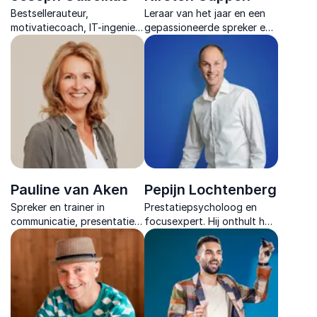
Bestsellerauteur,
Leraar van het jaar en een
motivatiecoach, IT-ingenieur
gepassioneerde spreker en
en bijna vijf jaar onschuldig
dagvoorzitter. Ze inspireert
in een Marokkaanse cel. Leer
met haar ervaringen en
omgaan met tegenslagen.
moedigt anderen aan hun
potentieel te ontdekken.
Pauline van Aken
Pepijn Lochtenberg
Spreker en trainer in
Prestatiepsycholoog en
communicatie, presentatie
focusexpert. Hij onthult hoe
en welzijn, met 30 jaar
focus de sleutel is tot
ervaring en een unieke,
betere prestaties, energie
holistische aanpak.
en voldoening.