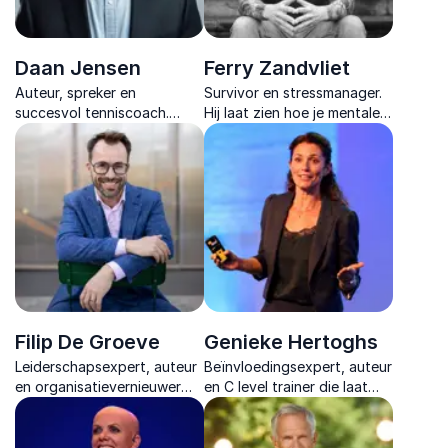
Daan Jensen
Ferry Zandvliet
Auteur, spreker en
Survivor en stressmanager.
succesvol tenniscoach.
Hij laat zien hoe je mentale
Reset je mindset, krijg
veerkracht inzet om sterker
hernieuwde energie en
uit tegenslagen te komen.
bereik meer dan je ooit had
Krachtig, persoonlijk en
durven dromen.
altijd relevant.
Filip De Groeve
Genieke Hertoghs
Leiderschapsexpert, auteur
Beïnvloedingsexpert, auteur
en organisatievernieuwer
en C level trainer die laat
die laat zien hoe trots,
zien hoe beide
vertrouwen en open
breinsystemen leiden tot
communicatie sterke teams
meer invloed, samenwerking