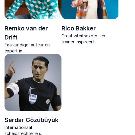
Remko van der
Rico Bakker
Creativiteitsexpert en
Drift
trainer inspireert
Faalkundige, auteur en
organisaties om anders te
expert in
denken, innovatie te
organisatieontwikkeling
versnellen en met praktische
inspireert met humor en
inzichten direct betere
praktische inzichten om
resultaten te behalen.
fouten te benutten als
motor voor groei en
innovatie.
Serdar Gözübüyük
Internationaal
scheidsrechter en