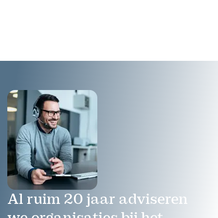
inspirerende spreker die met
passie spreekt over respect,
mentaliteit en kansen voor
iedereen.
Al ruim 20 jaar adviseren
we organisaties bij het