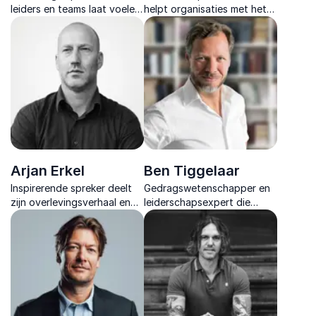
leiders en teams laat voelen
helpt organisaties met het
hoe je onder druk ruimte
voeren van scherpe
creëert voor verbinding,
gesprekken over
creativiteit en
verandering en maakt
betekenisvolle impact.
complexe opgaven
praktisch en hanteerbaar.
Arjan Erkel
Ben Tiggelaar
Inspirerende spreker deelt
Gedragswetenschapper en
zijn overlevingsverhaal en
leiderschapsexpert die
laat zien hoe je mentaal
complexe theorie vertaalt
sterk blijft met vrijheid als
naar praktische inzichten en
levenskompas.
direct toepasbare
technieken voor
verandering.