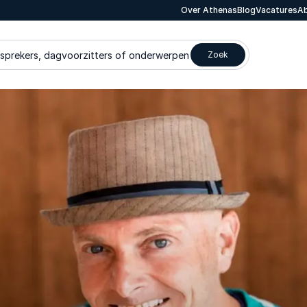
Over Athenas
Blog
Vacatures
Ab
 sprekers, dagvoorzitters of onderwerpen
Zoek