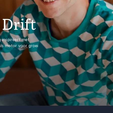
Drift
g inspireert met
ls motor voor groei