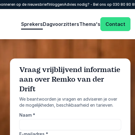
onneren op de nieuwsbrief
Inloggen
Advies nodig? - Bel ons op
030 80 80 
Sprekers
Dagvoorzitters
Thema's
Contact
Vraag vrijblijvend informatie
aan over Remko van der
: @Model.Profile
Vraag informatie aan
Drift
We beantwoorden je vragen en adviseren je over
Bel ons
de mogelijkheden, beschikbaarheid en tarieven.
030 80 80 884
Naam
*
E-mailadres
*