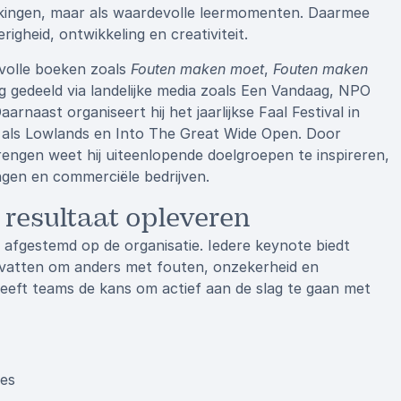
kkingen, maar als waardevolle leermomenten. Daarmee
igheid, ontwikkeling en creativiteit.
svolle boeken zoals
Fouten maken moet
,
Fouten maken
ig gedeeld via landelijke media zoals Een Vandaag, NPO
rnaast organiseert hij het jaarlijkse Faal Festival in
als als Lowlands en Into The Great Wide Open. Door
ngen weet hij uiteenlopende doelgroepen te inspireren,
ngen en commerciële bedrijven.
 resultaat opleveren
jd afgestemd op de organisatie. Iedere keynote biedt
dvatten om anders met fouten, onzekerheid en
eeft teams de kans om actief aan de slag te gaan met
ies