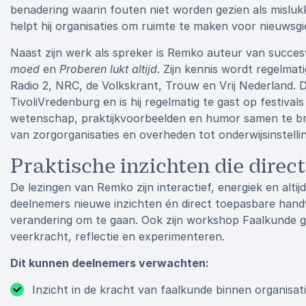
benadering waarin fouten niet worden gezien als mislu
helpt hij organisaties om ruimte te maken voor nieuwsgier
Naast zijn werk als spreker is Remko auteur van succe
moed
en
Proberen lukt altijd
. Zijn kennis wordt regelmat
Radio 2, NRC, de Volkskrant, Trouw en Vrij Nederland. Daa
TivoliVredenburg en is hij regelmatig te gast op festiv
wetenschap, praktijkvoorbeelden en humor samen te bre
van zorgorganisaties en overheden tot onderwijsinstelli
Praktische inzichten die direct
De lezingen van Remko zijn interactief, energiek en alti
deelnemers nieuwe inzichten én direct toepasbare han
verandering om te gaan. Ook zijn workshop Faalkunde g
veerkracht, reflectie en experimenteren.
Dit kunnen deelnemers verwachten:
Inzicht in de kracht van faalkunde binnen organisat