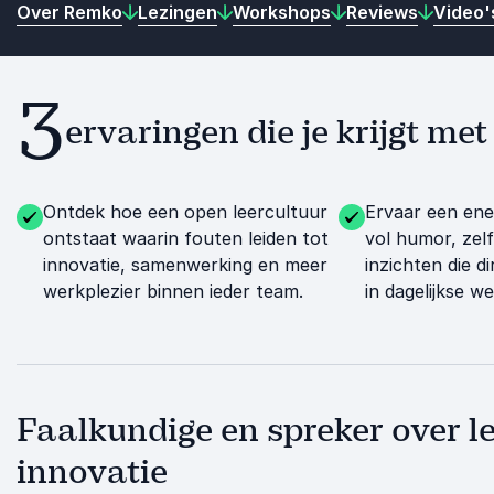
Over Remko
Lezingen
Workshops
Reviews
Video'
3
ervaringen die je krijgt me
Ontdek hoe een open leercultuur
Ervaar een ene
ontstaat waarin fouten leiden tot
vol humor, zel
innovatie, samenwerking en meer
inzichten die d
werkplezier binnen ieder team.
in dagelijkse we
Faalkundige en spreker over le
innovatie