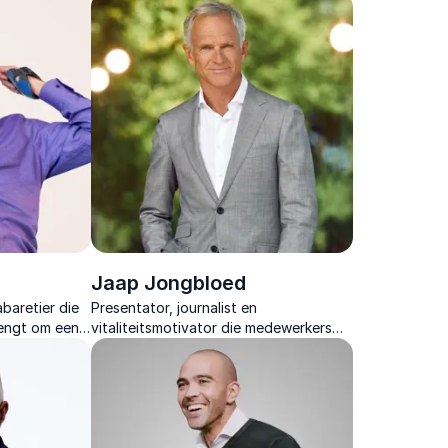
d om je eigen
betekent: menselijk, moedig en vanuit
het hart.
Jaap Jongbloed
abaretier die
Presentator, journalist en
engt om een
vitaliteitsmotivator die medewerkers
 vertellen.
helpt meer energie, discipline en regie
te vinden in werk en leven.