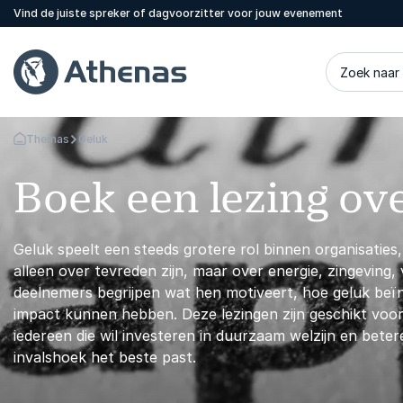
Vind de juiste spreker of dagvoorzitter voor jouw evenement
Zoek naar
Themas
Geluk
Terug naar de startpagina
Boek een lezing ov
Geluk speelt een steeds grotere rol binnen organisaties,
alleen over tevreden zijn, maar over energie, zingeving
deelnemers begrijpen wat hen motiveert, hoe geluk beïn
impact kunnen hebben. Deze lezingen zijn geschikt voor
iedereen die wil investeren in duurzaam welzijn en bete
invalshoek het beste past.