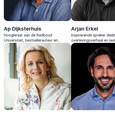
Ap Dijksterhuis
Arjan Erkel
Hoogleraar aan de Radboud
Inspirerende spreker deelt
Universiteit, bestsellerauteur en
overlevingsverhaal en laat
bekroond expert in onbewuste
mentaal sterk blijft met vr
psychologie, gedragsverandering, en
levenskompas.
geluk.