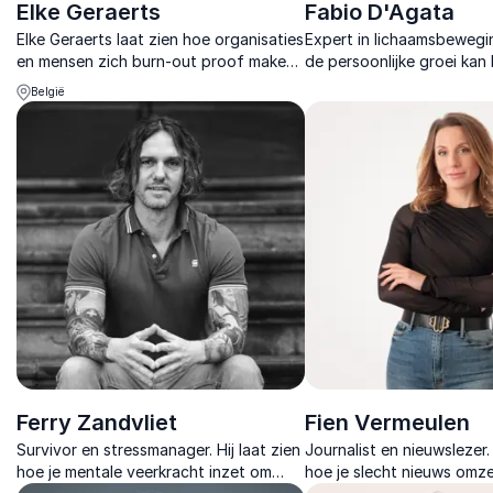
Elke Geraerts
Fabio D'Agata
Elke Geraerts laat zien hoe organisaties
Expert in lichaamsbewegi
en mensen zich burn-out proof maken
de persoonlijke groei kan
met wetenschap, praktische tools en
het dagelijkse leven.
België
mentale veerkracht.
Ferry Zandvliet
Fien Vermeulen
Survivor en stressmanager. Hij laat zien
Journalist en nieuwslezer. 
hoe je mentale veerkracht inzet om
hoe je slecht nieuws omze