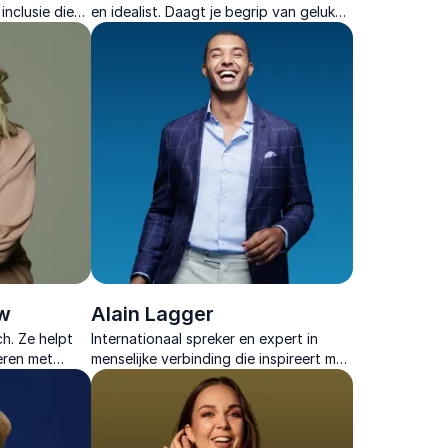
inclusie die
en idealist. Daagt je begrip van geluk
r te worden
uit, met een humoristisch tintje.
 te omarmen.
w
Alain Lagger
h. Ze helpt
Internationaal spreker en expert in
eren met
menselijke verbinding die inspireert met
 en een
praktijkervaring, interactieve inzichten
en duurzame verandering binnen
organisaties.