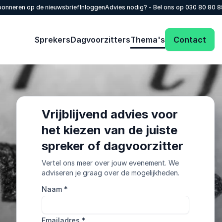
onneren op de nieuwsbrief
Inloggen
Advies nodig? - Bel ons op
030 80 80 
Sprekers
Dagvoorzitters
Thema's
Contact
Vrijblijvend advies voor
het kiezen van de juiste
spreker of dagvoorzitter
Vertel ons meer over jouw evenement. We
adviseren je graag over de mogelijkheden.
Naam
*
Emailadres
*