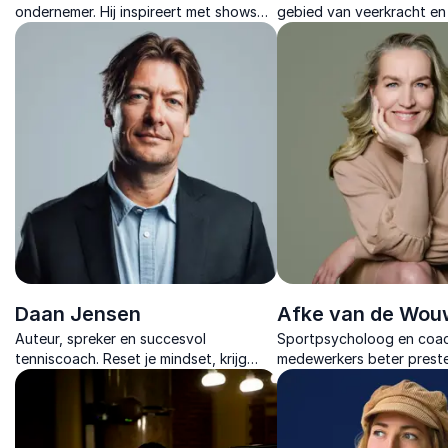
ondernemer. Hij inspireert met shows
gebied van veerkracht en 
vol muziek, humor en inzichten over
organisaties leert sterke
geluk, succes en persoonlijke groei.
door verandering bewust
Daan Jensen
Afke van de Wou
Auteur, spreker en succesvol
Sportpsycholoog en coac
tenniscoach. Reset je mindset, krijg
medewerkers beter prest
hernieuwde energie en bereik meer dan
mentale kracht, aandacht
je ooit had durven dromen.
holistische benadering.