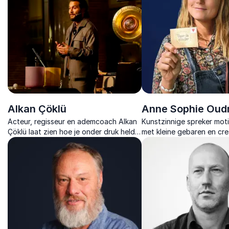
Alkan Çöklü
Anne Sophie Ou
Acteur, regisseur en ademcoach Alkan
Kunstzinnige spreker mot
Çöklü laat zien hoe je onder druk helder
met kleine gebaren en cre
blijft, spanning loslaat en leiding neemt
voor meer vriendelijkheid 
vanuit rust en bewustzijn.