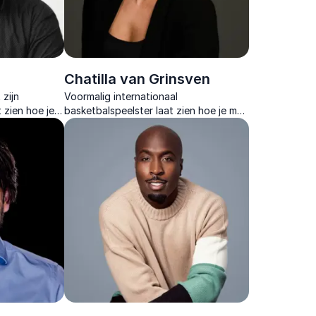
Chatilla van Grinsven
 zijn
Voormalig internationaal
 zien hoe je
basketbalspeelster laat zien hoe je met
ijheid als
mindset, samenwerking en veerkracht
jouw talenten omzet in echte
superkrachten.