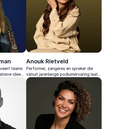
dman
Anouk Rietveld
iveert teams
Performer, zangeres en spreker die
atieve ideeën
vanuit jarenlange podiumervaring laat
en verbinding.
zien hoe focus, veerkracht en
eigenaarschap leiden tot duurzame
topprestaties.