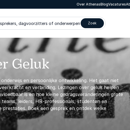
Over Athenas
Blog
Vacatures
Ab
 sprekers, dagvoorzitters of onderwerpen
Zoek
er Geluk
 onderwijs en persoonlijke ontwikkeling. Het gaat niet
, veerkracht en verbinding. Lezingen over geluk helpen
vloedbaar is en hoe kleine gedragsveranderingen grote
 teams, leiders, HR-professionals, studenten en
re prestaties. Boek een gesprek en ontdek welke