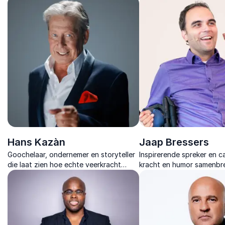
sterker uit tegenslagen te komen.
met optimisme en de moe
Krachtig, persoonlijk en altijd relevant.
verhaal te herschrijven.
Hans Kazàn
Jaap Bressers
Goochelaar, ondernemer en storyteller
Inspirerende spreker en c
die laat zien hoe echte veerkracht
kracht en humor samenbr
ontstaat en hoe motivatie groeit door
inspirerende boodschap te
humor, inzicht en herkenning.