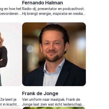
Fernando Halman
ng en hoe het
Radio-dj, presentator en podcasthost.
 bevorderen in
Hij brengt energie, inspiratie en media-
inzichten die je publiek motiveren om
met positiviteit hun doelen na te jagen.
Frank de Jonge
Ze leert je
Van uniform naar maatpak. Frank de
t in kracht
Jonge laat zien wat écht leiderschap