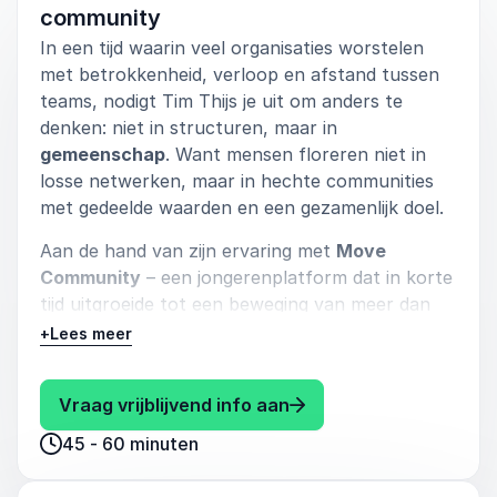
community
In een tijd waarin veel organisaties worstelen
met betrokkenheid, verloop en afstand tussen
teams, nodigt Tim Thijs je uit om anders te
denken: niet in structuren, maar in
gemeenschap
. Want mensen floreren niet in
losse netwerken, maar in hechte communities
met gedeelde waarden en een gezamenlijk doel.
Aan de hand van zijn ervaring met
Move
Community
– een jongerenplatform dat in korte
tijd uitgroeide tot een beweging van meer dan
70.000 volgers – laat Tim Thijs zien hoe je een
+
Lees meer
organisatie kunt bouwen waar mensen zich écht
verbonden voelen. Niet omdat het moet, maar
: Tim Thijs Ketting Ma
Vraag vrijblijvend info aan
omdat ze er deel van willen zijn.
45 - 60 minuten
In deze lezing ontdekt het publiek:
hoe je van medewerkers en klanten actieve