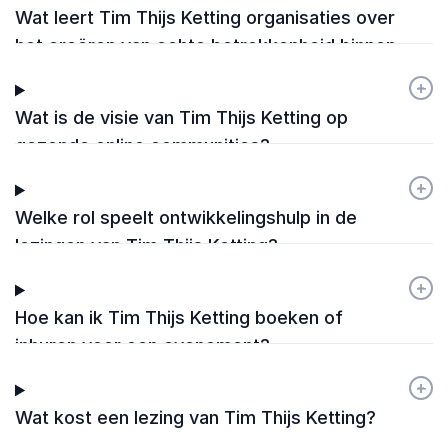
Wat leert Tim Thijs Ketting organisaties over
het creëren van echte betrokkenheid binnen
een online community?
+
-
Wat is de visie van Tim Thijs Ketting op
gezonde online communities?
+
-
Welke rol speelt ontwikkelingshulp in de
lezingen van Tim Thijs Ketting?
+
-
Hoe kan ik Tim Thijs Ketting boeken of
inhuren voor een evenement?
+
-
Wat kost een lezing van Tim Thijs Ketting?