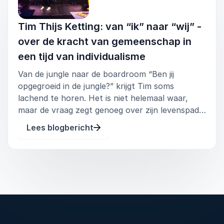
samenwerking, vertrouwen en werkplezier.
Resultaten van deze workshop:
Tim Thijs Ketting: van “ik” naar “wij” -
over de kracht van gemeenschap in
Bewustwording van ego-gedreven patronen
een tijd van individualisme
in werk en samenwerking.
Van de jungle naar de boardroom “Ben jij
Tools om te communiceren en samen te
opgegroeid in de jungle?” krijgt Tim soms
werken vanuit vertrouwen in plaats van
lachend te horen. Het is niet helemaal waar,
competitie.
maar de vraag zegt genoeg over zijn levenspad.
Een sterker gevoel van verbinding, veiligheid
Als jongvolwassene bracht hij langere periodes
Lees blogbericht
en collectieve motivatie binnen het team.
door in Azië en Afrika, vaak midden in kleine
lokale gemeenschappen. Daar zag
Voor wie:
teams, leidinggevenden en
organisaties die streven naar mensgericht
leiderschap en duurzame samenwerking.