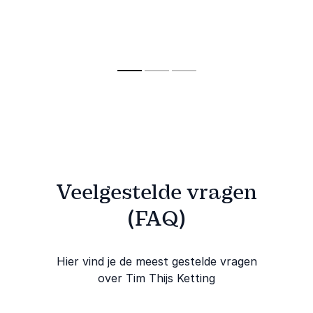
werkplezier
onvergetelijke
zetten en ruis in
service die 
ervaringen die
teams concreet aan
actie leiden
zorgen voor
te pakken.
loyaliteit en
commerciële groei.
Veelgestelde vragen
(FAQ)
Hier vind je de meest gestelde vragen
over Tim Thijs Ketting