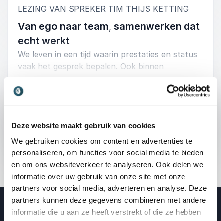
:
LEZING VAN SPREKER TIM THIJS KETTING
deelnemers maakt aan een groter verhaal;
Van ego naar team, samenwerken dat
waarom kwetsbaarheid en eigenaarschap de
echt werkt
sleutel zijn tot duurzame betrokkenheid;
We leven in een tijd waarin prestaties en status
en hoe je vanuit gedeelde waarden een
vaak het gesprek bepalen. Ook binnen
cultuur creëert waarin mensen elkaar
organisaties draait het regelmatig om “ik”: mijn
+
Lees meer
versterken.
carrière, mijn resultaten, mijn plek. Maar volgens
Tim Thijs heeft dat een keerzijde. Het leidt tot
Met herkenbare voorbeelden, persoonlijke
stress, onderlinge competitie en medewerkers
: Tim Thijs Ketting Va
Vraag vrijblijvend info aan
verhalen en concrete stappen maakt Tim Thijs
die zich niet gezien voelen.
Deze website maakt gebruik van cookies
duidelijk hoe elke organisatie – groot of klein,
45 - 60 minuten
profit of non-profit – de stap kan zetten van
We gebruiken cookies om content en advertenties te
In zijn lezing
Minder ego binnen jouw organisatie
losse individuen naar een echte community.
personaliseren, om functies voor social media te bieden
laat Tim Thijs zien wat er gebeurt wanneer we
Deelnemers verlaten de zaal met frisse ideeën,
en om ons websiteverkeer te analyseren. Ook delen we
dat perspectief kantelen naar
“wij”
. Vanuit zijn
een hernieuwd gevoel van samenhang en de
informatie over uw gebruik van onze site met onze
ervaringen in gemeenschappen in Azië en Afrika,
inspiratie om morgen al te beginnen met
partners voor social media, adverteren en analyse. Deze
en zijn werk met duizenden jongeren en
bouwen aan verbinding.
partners kunnen deze gegevens combineren met andere
professionals in Nederland, vertelt hij hoe
Video van spreker Tim Thijs Ketting
informatie die u aan ze heeft verstrekt of die ze hebben
samenwerking en verbondenheid leiden tot meer