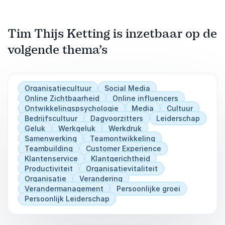
Tim Thijs Ketting is inzetbaar op de
volgende thema’s
Organisatiecultuur
Social Media
Online Zichtbaarheid
Online influencers
Ontwikkelingspsychologie
Media
Cultuur
Bedrijfscultuur
Dagvoorzitters
Leiderschap
Geluk
Werkgeluk
Werkdruk
Samenwerking
Teamontwikkeling
Teambuilding
Customer Experience
Klantenservice
Klantgerichtheid
Productiviteit
Organisatievitaliteit
Organisatie
Verandering
Verandermanagement
Persoonlijke groei
Persoonlijk Leiderschap