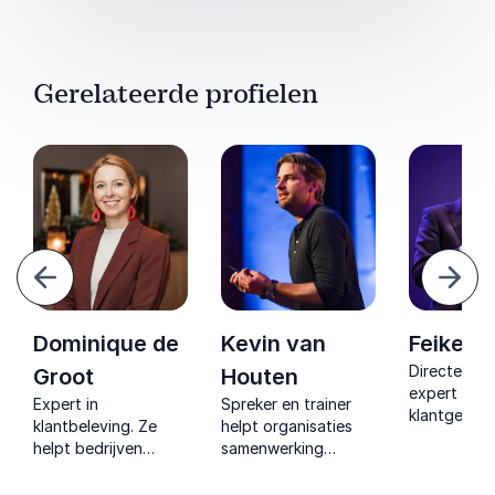
Gerelateerde profielen
Vorige
Volg
Dominique de
Kevin van
Feike C
Directeur, 
Groot
Houten
expert in
Expert in
Spreker en trainer
klantgerich
klantbeleving. Ze
helpt organisaties
inspireert m
helpt bedrijven
samenwerking
praktische 
klantinteracties
versnellen door
over entho
transformeren in
gedrag centraal te