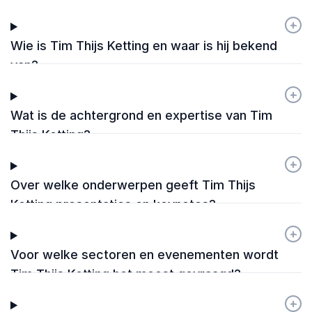
+
-
Wie is Tim Thijs Ketting en waar is hij bekend
van?
+
-
Wat is de achtergrond en expertise van Tim
Thijs Ketting?
+
-
Over welke onderwerpen geeft Tim Thijs
Ketting presentaties en keynotes?
+
-
Voor welke sectoren en evenementen wordt
Tim Thijs Ketting het meest gevraagd?
+
-