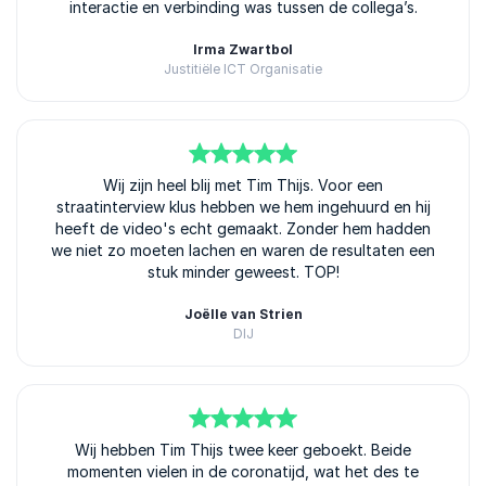
interactie en verbinding was tussen de collega’s.
Irma Zwartbol
Justitiële ICT Organisatie
5
van
5
Wij zijn heel blij met Tim Thijs. Voor een
straatinterview klus hebben we hem ingehuurd en hij
heeft de video's echt gemaakt. Zonder hem hadden
we niet zo moeten lachen en waren de resultaten een
stuk minder geweest. TOP!
Joëlle van Strien
DIJ
5
van
Wij hebben Tim Thijs twee keer geboekt. Beide
5
momenten vielen in de coronatijd, wat het des te