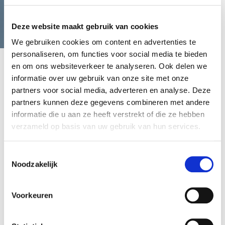
Wij staan klaar om te helpen
Deze website maakt gebruik van cookies
We gebruiken cookies om content en advertenties te
personaliseren, om functies voor social media te bieden
en om ons websiteverkeer te analyseren. Ook delen we
informatie over uw gebruik van onze site met onze
partners voor social media, adverteren en analyse. Deze
partners kunnen deze gegevens combineren met andere
informatie die u aan ze heeft verstrekt of die ze hebben
verzameld op basis van uw gebruik van hun services.
Toestemmingsselectie
Vrijblijvend advies voor het kiezen
Noodzakelijk
van de juiste spreker of
dagvoorzitter
Voorkeuren
Vertel ons meer over jouw evenement. We adviseren