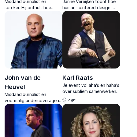
Misdaadjournalist en
Janne Vereijken toont hoe
spreker. Hij onthult hoe
human-centered design,
georganiseerde misdaad
samenwerking en strategic
zich nestelt in de
foresight technologie
samenleving en legitieme
voorbij de hype brengen en
sectoren ondermijnt.
écht succesvol maken.
John van de
Karl Raats
Je event vol aha’s en haha’s
Heuvel
over subliem samenwerken?
Misdaadjournalist en
Inspiratie-strateeg Karl
voormalig undercoveragent,
België
Raats maakt van collega’s
gespecialiseerd in
elkaars grootste
onthullingen en praktische
inspiratiebron.
inzichten over criminaliteit
en veiligheid.