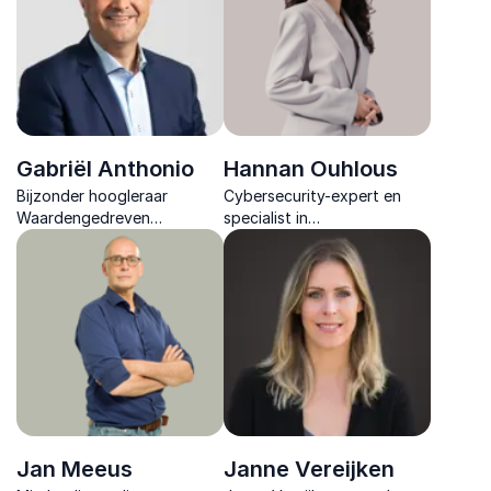
duurzame verandering voor
kansen creëren vanuit
impactvolle organisaties.
uitdagingen.
Gabriël Anthonio
Hannan Ouhlous
Bijzonder hoogleraar
Cybersecurity-expert en
Waardengedreven
specialist in
Leiderschap, transformative
gedragsverandering. Leer
spreker over inclusieve
cyberdreigingen te
organisatiecultuur.
verminderen door menselijk
gedrag en security
awareness structureel te
verbeteren.
Jan Meeus
Janne Vereijken