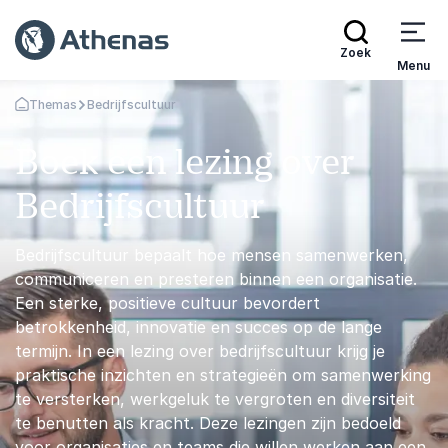
Zoek
Menu
Themas
Bedrijfscultuur
Terug naar de startpagina
Boek een lezing over
Bedrijfscultuur
Bedrijfscultuur bepaalt hoe mensen samenwerken,
communiceren en presteren binnen een organisatie.
Een sterke, positieve cultuur bevordert
betrokkenheid, innovatie en succes op de lange
termijn. In een lezing over bedrijfscultuur krijg je
praktische inzichten en strategieën om samenwerking
te versterken, werkgeluk te vergroten en diversiteit
te benutten als kracht. Deze lezingen zijn bedoeld
voor organisaties en teams die willen werken aan een