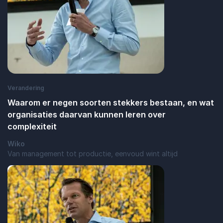
Verandering
Waarom er negen soorten stekkers bestaan, en wat
organisaties daarvan kunnen leren over
complexiteit
Wiko
Van management tot productie, eenvoud wint altijd
: Waarom er negen soorten stekkers best
Lees blogbericht