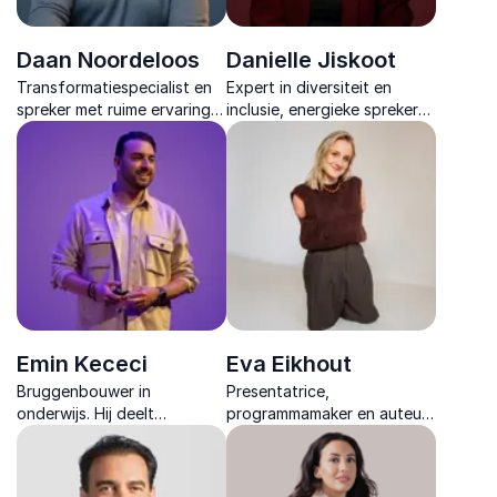
Daan Noordeloos
Danielle Jiskoot
Transformatiespecialist en
Expert in diversiteit en
spreker met ruime ervaring
inclusie, energieke spreker
in organisatieverandering en
en dagvoorzitter die het
cultuurvernieuwing.
publiek boeit met humor en
scherpe inzichten.
Emin Kececi
Eva Eikhout
Bruggenbouwer in
Presentatrice,
onderwijs. Hij deelt
programmamaker en auteur
krachtige inzichten over
inspireert met humor en
onderwijsinnovatie,
persoonlijke verhalen over
authentiek leiderschap en
veerkracht, inclusie en