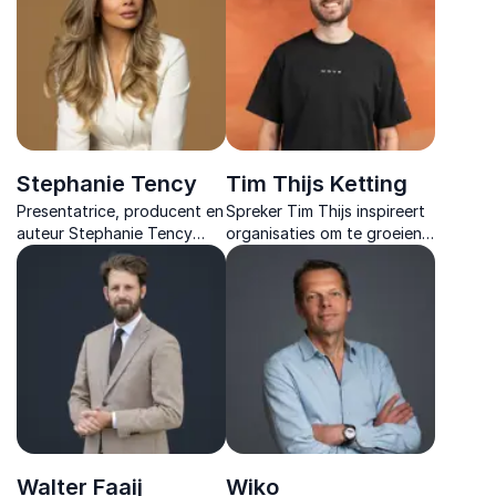
en publiek activeert tot
echte gedragsverandering.
Stephanie Tency
Tim Thijs Ketting
Presentatrice, producent en
Spreker Tim Thijs inspireert
auteur Stephanie Tency
organisaties om te groeien
deelt een indringend verhaal
van losse individuen naar
over zelfbeeld, mentale
hechte communities waarin
gezondheid en de kracht
mensen echt floreren.
van kwetsbaarheid.
Walter Faaij
Wiko