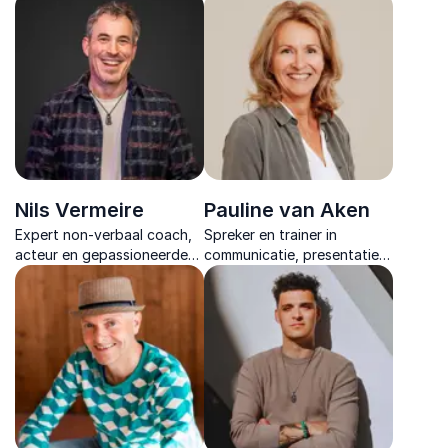
inzichten over leiderschap,
met zijn vele levensverhalen
samenwerking onder druk en
vol hoop, humor en de
psychologische veiligheid.
kracht van menselijke
verbinding.
Nils Vermeire
Pauline van Aken
Expert non-verbaal coach,
Spreker en trainer in
acteur en gepassioneerde
communicatie, presentatie
trainer voor jongeren en
en welzijn, met 30 jaar
gezinnen met een focus op
ervaring en een unieke,
gamen en de
holistische aanpak.
daaropvolgende kansen op
de arbeidsmarkt.