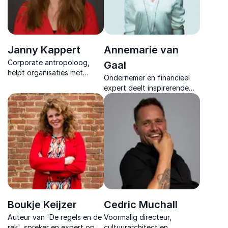
Janny Kappert
Annemarie van
Corporate antropoloog,
Gaal
helpt organisaties met
Ondernemer en financieel
praktische inzichten in
expert deelt inspirerende
cultuur en leiderschap,
inzichten en praktische
gericht op succes en groei.
strategieën om organisaties
te laten groeien en
financieel sterker te maken.
Boukje Keijzer
Cedric Muchall
Auteur van 'De regels en de
Voormalig directeur,
rek', spreker en expert op
cultuurarchitect en