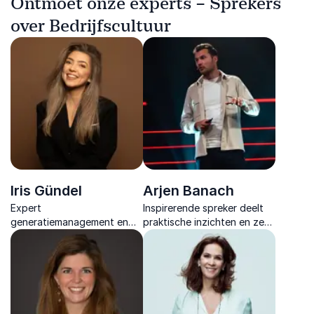
Ontmoet onze experts – Sprekers
over Bedrijfscultuur
Iris Gündel
Arjen Banach
Expert
Inspirerende spreker deelt
generatiemanagement en
praktische inzichten en zes
organisatieontwikkeling
bewezen principes om
inspireert met praktische
werkgeluk en duurzame
inzichten om samenwerking,
inzetbaarheid
communicatie en
toekomstgericht vorm te
teamdynamiek duurzaam te
geven.
versterken.