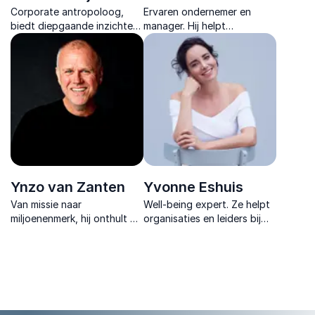
Corporate antropoloog,
Ervaren ondernemer en
biedt diepgaande inzichten
manager. Hij helpt
in duurzaamheid en
organisaties om complexe
organisatiecultuur, met een
processen radicaal te
focus op transformatie.
versimpelen, met inzichten
die werken.
Ynzo van Zanten
Yvonne Eshuis
Van missie naar
Well-being expert. Ze helpt
miljoenenmerk, hij onthult de
organisaties en leiders bij
geheimen achter Tony’s
het bouwen van gezonde,
Chocolonely’s successen en
veerkrachtige teams die
inspirerend leiderschap.
presteren én bloeien in de
21e eeuw.