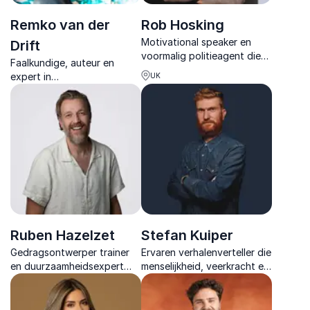
Remko van der
Rob Hosking
Motivational speaker en
Drift
voormalig politieagent die
Faalkundige, auteur en
organisaties inspireert met
expert in
UK
eerlijke verhalen over
organisatieontwikkeling
veerkracht, mentale
inspireert met humor en
gezondheid en presteren
praktische inzichten om
onder druk.
fouten te benutten als
motor voor groei en
innovatie.
Ruben Hazelzet
Stefan Kuiper
Gedragsontwerper trainer
Ervaren verhalenverteller die
en duurzaamheidsexpert
menselijkheid, veerkracht en
met focus op
cultuur tastbaar maakt voor
klimaateducatie en sociale
organisaties
innovatie die organisaties