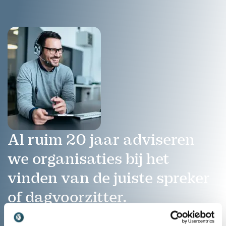
Al ruim 20 jaar adviseren
we organisaties bij het
vinden van de juiste spreker
of dagvoorzitter.
Bel: 030 80 80 884
Mail:
contact@athenas.nl