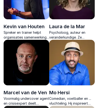
Kevin van Houten
Laura de la Mar
Spreker en trainer helpt
Psycholoog, auteur en
organisaties samenwerking
veranderkundige. Ze
versnellen door gedrag
activeert teams met
centraal te zetten en ruis in
energiek lezingen over
teams concreet aan te
gastvrijheid,
pakken.
klantgerichtheid en
leiderschap.
Marcel van de Ven
Mo Hersi
Voormalig undercover agent
Comedian, voetballer en ...
en crisisexpert deelt
vluchteling. Hij inspireert