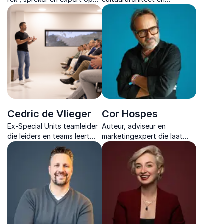
het gebied van regels, rek
leiderschapsexpert die
en verandering. Laat mensen
organisaties laat groeien
ervaren dat er veel meer
met vertrouwen, zelfsturing
mogelijk is dan ze denken.
en menselijkheid.
Cedric de Vlieger
Cor Hospes
Ex-Special Units teamleider
Auteur, adviseur en
die leiders en teams leert
marketingexpert die laat
presteren met helderheid,
zien hoe menselijke verhalen
vertrouwen en
richting geven aan merken
eigenaarschap. Ook onder
en leiderschap in tijden van
druk.
AI en technologische
verandering.