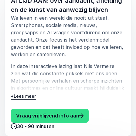
ATLIJD AAN: over aandacht, afleiding
Docent Hogeschool Rotterdam
en de kunst van aanwezig blijven
We leven in een wereld die nooit uit staat.
Smartphones, sociale media, nieuws,
groepsapps en AI vragen voortdurend om onze
5
van
Als spreker heb ik Nils verscheidene keren
5
aandacht. Onze focus is het verdienmodel
meegemaakt. Nils heeft de gave om mensen
geworden en dat heeft invloed op hoe we leren,
moeiteloos te boeien. Met zijn prachtige stem raakt
werken en samenleven.
hij zijn publiek en met zijn ruime ervaring aan
persoonlijke verhalen hangen mensen aan zijn lippen.
In deze interactieve lezing laat Nils Vermeire
Hij zet graag humor in, heeft veel vakkennis en kan
scherp analyseren. Nils is enthousiast en inspireert.
zien wat die constante prikkels met ons doen.
Als je een spreker zoekt, is Nils een uitstekende keus.
Met persoonlijke verhalen en scherpe inzichten
in algoritmes en online cultuur maakt hij duidelijk
Hans van Woerkom
waarom verbieden zelden werkt en waarom
+
Lees meer
Presentatiecoach en storyteller
aanwezigheid krachtiger is dan controle.
Deelnemers krijgen inzicht in hun eigen gedrag,
: Nils Vermeire ATLIJD 
Vraag vrijblijvend info aan
begrijpen beter hoe digitale platforms werken en
30 - 90 minuten
4
van
Ik werk al vele jaren samen met Nils aan diverse
5
ontdekken hoe kleine veranderingen kunnen
projecten. Het is iemand waarop ik altijd kan rekenen