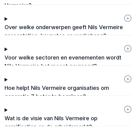
Vermeire?
+
-
Over welke onderwerpen geeft Nils Vermeire
presentaties, keynotes en workshops?
+
-
Voor welke sectoren en evenementen wordt
Nils Vermeire het meest gevraagd?
+
-
Hoe helpt Nils Vermeire organisaties om
generatie Z beter te begrijpen?
+
-
Wat is de visie van Nils Vermeire op
gamification en de arbeidsmarkt?