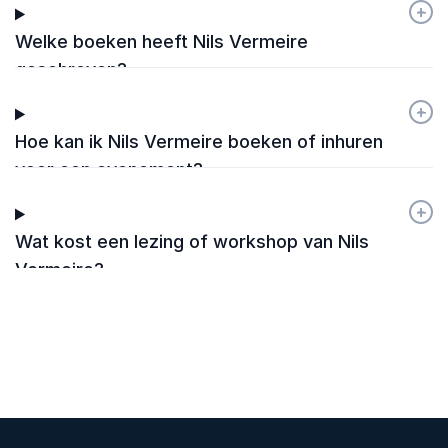
+
-
Welke boeken heeft Nils Vermeire
geschreven?
+
-
Hoe kan ik Nils Vermeire boeken of inhuren
voor een evenement?
+
-
Wat kost een lezing of workshop van Nils
Vermeire?