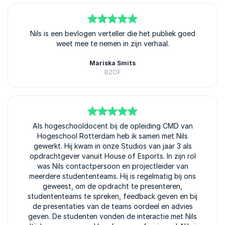
5
van
Nils is een bevlogen verteller die het publiek goed
5
weet mee te nemen in zijn verhaal.
Mariska Smits
BZOF
5
van
Als hogeschooldocent bij de opleiding CMD van
5
Hogeschool Rotterdam heb ik samen met Nils
gewerkt. Hij kwam in onze Studios van jaar 3 als
opdrachtgever vanuit House of Esports. In zijn rol
was Nils contactpersoon en projectleider van
meerdere studententeams. Hij is regelmatig bij ons
geweest, om de opdracht te presenteren,
studententeams te spreken, feedback geven en bij
de presentaties van de teams oordeel en advies
geven. De studenten vonden de interactie met Nils