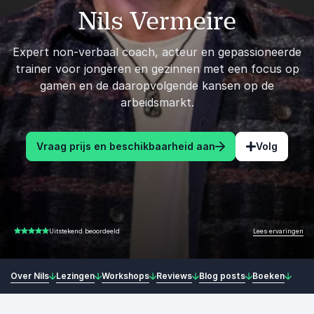
Nils Vermeire
Expert non-verbaal coach, acteur en gepassioneerde
trainer voor jongeren en gezinnen met een focus op
gamen en de daaropvolgende kansen op de
arbeidsmarkt.
Vraag prijs en beschikbaarheid aan
Volg
Lees ervaringen
Uitstekend beoordeeld
4.71 van 5
Over Nils
Lezingen
Workshops
Reviews
Blog posts
Boeken