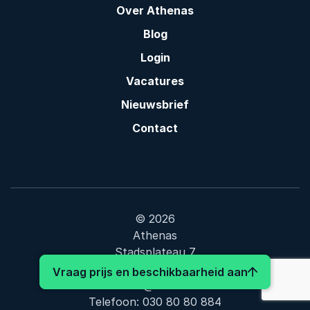
Over Athenas
Blog
Login
Vacatures
Nieuwsbrief
Contact
© 2026
Athenas
Stadsplateau 7
3521 AZ Utrecht
: Nils Verm
Vraag prijs en beschikbaarheid aan
contact@athenas.nl
Telefoon:
030 80 80 884