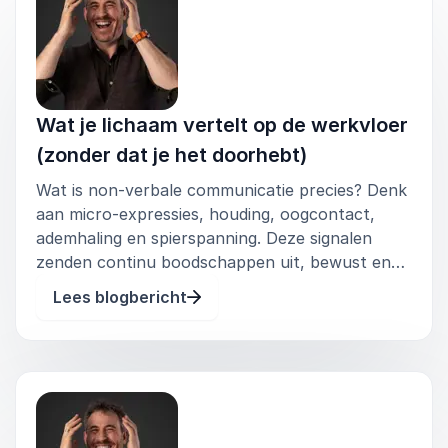
meer focus en rust te creëren in hun werk
of klas,
heldere afspraken te maken over
bereikbaarheid en communicatie,
Wat je lichaam vertelt op de werkvloer
(zonder dat je het doorhebt)
leiding te nemen in het vormgeven van een
gezonde digitale cultuur.
Wat is non-verbale communicatie precies? Denk
aan micro-expressies, houding, oogcontact,
De workshop kan bestaan uit één of meerdere
ademhaling en spierspanning. Deze signalen
dagdelen en wordt afgestemd op de specifieke
zenden continu boodschappen uit, bewust en
context van onderwijs of organisatie. Het doel is
onbewust. En collega’s pikken die feilloos op –
niet alleen inzicht, maar blijvende
Lees blogbericht
vaak zonder het zelf te weten. Waarom is dit
gedragsverandering.
relevant voor organisaties? Misv