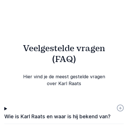
voor creativiteit,
resultaten te
innovatie en
behalen.
verandering.
Veelgestelde vragen
(FAQ)
Hier vind je de meest gestelde vragen
over Karl Raats
+
-
Wie is Karl Raats en waar is hij bekend van?