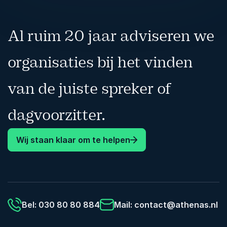
staat stelt gesprekken te hebben die ze nooit
eerder hadden.
Al ruim 20 jaar adviseren we
Aantal deelnemers: 24 tot 250
Taal: Nederlands
organisaties bij het vinden
Extra: de Ja Cheque, het boek met voucher, op
verschillende manieren verkrijgbaar en
van de juiste spreker of
inzetbaar.
dagvoorzitter.
Wij staan klaar om te helpen
Bel: 030 80 80 884
Mail:
contact@athenas.nl