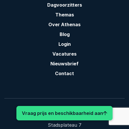
Dagvoorzitters
Themas
Over Athenas
Blog
Login
Vacatures
Nieuwsbrief
Contact
© 2026
: Karl Raats
Vraag prijs en beschikbaarheid aan
Athenas
Stadsplateau 7