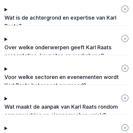
+
-
Wat is de achtergrond en expertise van Karl
Raats?
+
-
Over welke onderwerpen geeft Karl Raats
presentaties, keynotes en workshops?
+
-
Voor welke sectoren en evenementen wordt
Karl Raats het meest gevraagd?
+
-
Wat maakt de aanpak van Karl Raats rondom
samenwerking en eigenaarschap uniek?
+
-