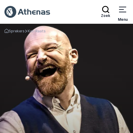
Zoek
Menu
Sprekers
Karl Raats
Terug naar de startpagina