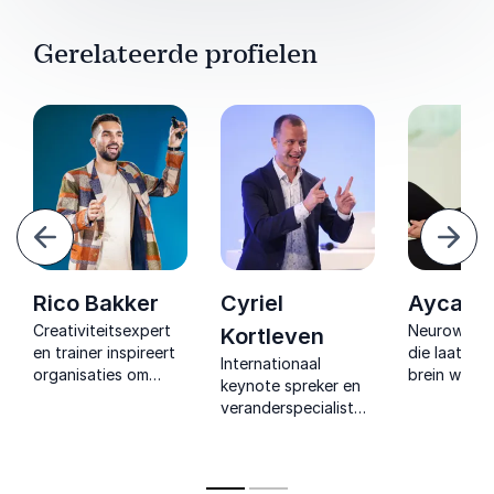
Gerelateerde profielen
Vorige
Volg
Rico Bakker
Cyriel
Ayca S
Creativiteitsexpert
Neurowete
Kortleven
en trainer inspireert
die laat zi
Internationaal
organisaties om
brein werkt
keynote spreker en
anders te denken,
met
veranderspecialist
innovatie te
gedragsinz
die organisaties
versnellen en met
echt verbin
inspireert met
praktische inzichten
verandering
praktische inzichten
direct betere