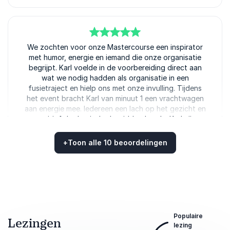
5
We zochten voor onze Mastercourse een inspirator
van
5
met humor, energie en iemand die onze organisatie
begrijpt. Karl voelde in de voorbereiding direct aan
wat we nodig hadden als organisatie in een
fusietraject en hielp ons met onze invulling. Tijdens
het event bracht Karl van minuut 1 een vrachtwagen
aan energie mee. Iedereen een lach op het gezicht en
positief de dag in. In de middag bracht Karl zijn
nieuwe stand-up “Demotiveren kan je leren”. Bijna
cabaret met een mooie boodschap. Ik raad Karl van
+
Toon alle 10 beoordelingen
harte aan voor iedereen! Inhoudelijk goed,
Beoordeeld
5.00
/5 gebaseerd op
10
klantbeoordelingen
enthousiast en vol humor.
Tom van Beek
Newtone
Populaire
Lezingen
lezing