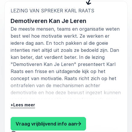
5
van
Karl Raats heeft onze kerstviering afgesloten met
5
:
LEZING VAN SPREKER KARL RAATS
Demotiveren kun je leren. Een verhaal vol humor,
Demotiveren Kan Je Leren
interactie met het publiek en soms pijnlijk herkenbaar.
We hebben er hard om moeten lachen! De
De meeste mensen, teams en organisatie weten
afstudeerhoedjes en de diplomas maakten het geheel
best wel hoe motivatie werkt. Ze werken er
extra compleet. Bovendien was Karl Raats superfijn
iedere dag aan. En toch pakken al die goeie
om mee samen te werken, zowel tijdens de
voorbereiding als op de dag zelf. Echt een aanrader!
intenties niet altijd uit zoals ze bedoeld zijn. Dan
kan beter, dat verdient beter. In de lezing
Elske van der Laan
"Demotiveren Kan Je Leren" presenteert Karl
TenneT
Raats een frisse en uitdagende kijk op het
concept van motivatie. Raats richt zich op het
ontrafelen van de mechanismen achter
demotivatie en hoe deze bewust ingezet kunnen
5
Karl verzorgde voor de gemeente Peel en Maas een
van
5
worden om persoonlijke en professionele groei
interactieve inspiratiesessie in ons Café de Horizon.
+
Lees meer
te bevorderen. Door gebruik te maken van
Samen met de deelnemers zette Karl 1,5 uur aan
humor, interactie en praktijkvoorbeelden, biedt
positieve energie en verbinding neer; met een enorme
hij handvatten om demotivatie om te buigen in
dosis luchtigheid en humor. Een hele mooie avond en
: Karl Raats Demotiver
Vraag vrijblijvend info aan
een bron van inspiratie voor onze medewerkers.
een krachtig instrument voor zelfontwikkeling