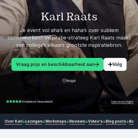
Karl Raats
Je event vol aha’s en haha’s over subliem
samenwerken? Inspiratie-strateeg Karl Raats maakt
van collega’s elkaars grootste inspiratiebron.
Vraag prijs en beschikbaarheid aan
Volg
België
Lees ervaringen
Uitstekend beoordeeld
5.00 van 5
Over Karl
Lezingen
Workshops
Reviews
Video's
Blog posts
Boe