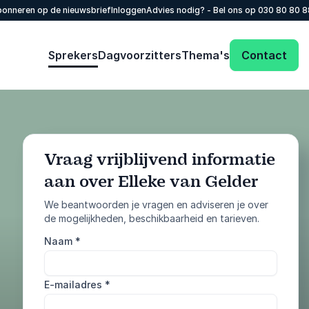
onneren op de nieuwsbrief
Inloggen
Advies nodig? - Bel ons op
030 80 80 
Sprekers
Dagvoorzitters
Thema's
Contact
Vraag vrijblijvend informatie
aan over Elleke van Gelder
: @Model.Profile
Vraag informatie aan
We beantwoorden je vragen en adviseren je over
de mogelijkheden, beschikbaarheid en tarieven.
Bel ons
Naam
*
030 80 80 884
E-mailadres
*