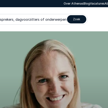
Over Athenas
Blog
Vacatures
Ab
 sprekers, dagvoorzitters of onderwerpen
Zoek