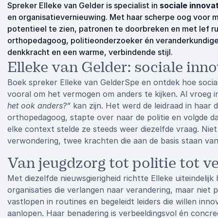
Spreker Elleke van Gelder is specialist in
sociale innovat
en organisatievernieuwing. Met haar scherpe oog voor m
potentieel te zien, patronen te doorbreken en met lef r
orthopedagoog, politieonderzoeker én veranderkundige 
denkkracht en een warme, verbindende stijl.
Elleke van Gelder: sociale inn
Boek spreker Elleke van GelderSpe en ontdek hoe social
vooral om het vermogen om anders te kijken. Al vroeg in
het ook anders?”
kan zijn. Het werd de leidraad in haar
orthopedagoog, stapte over naar de politie en volgde daa
elke context stelde ze steeds weer diezelfde vraag. Niet
verwondering, twee krachten die aan de basis staan van
Van jeugdzorg tot politie tot v
Met diezelfde nieuwsgierigheid richtte Elleke uiteindeli
organisaties die verlangen naar verandering, maar niet 
vastlopen in routines en begeleidt leiders die willen 
aanlopen. Haar benadering is verbeeldingsvol én concree