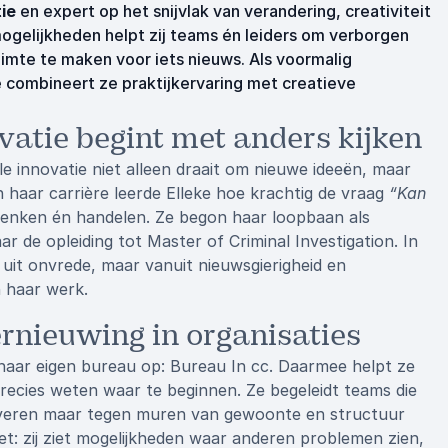
ie
en expert op het snijvlak van verandering, creativiteit
ogelijkheden helpt zij teams én leiders om verborgen
uimte te maken voor iets nieuws. Als voormalig
combineert ze praktijkervaring met creatieve
ovatie begint met anders kijken
e innovatie niet alleen draait om nieuwe ideeën, maar
 haar carrière leerde Elleke hoe krachtig de vraag
“Kan
 denken én handelen. Ze begon haar loopbaan als
r de opleiding tot Master of Criminal Investigation. In
 uit onvrede, maar vanuit nieuwsgierigheid en
 haar werk.
ernieuwing in organisaties
jk haar eigen bureau op: Bureau In cc. Daarmee helpt ze
precies weten waar te beginnen. Ze begeleidt teams die
innoveren maar tegen muren van gewoonte en structuur
t: zij ziet mogelijkheden waar anderen problemen zien,