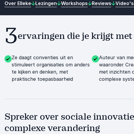
Over Elleke
Lezingen
Workshops
Reviews
Video's
3
ervaringen die je krijgt me
Ze daagt conventies uit en
Auteur van me
stimuleert organisaties om anders
waaronder Cre
te kijken en denken, met
met inzichten o
praktische toepasbaarheid
complexe syst
Spreker over sociale innovatie,
complexe verandering