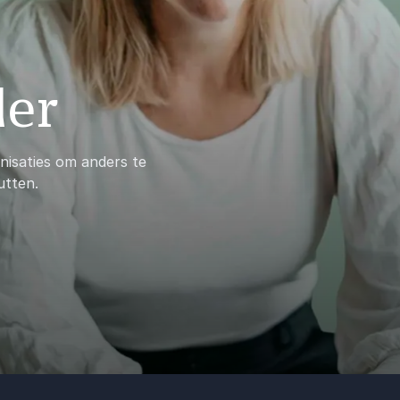
der
anisaties om anders te
utten.