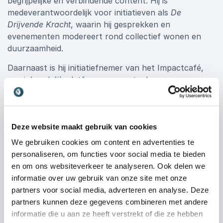
begrijpelijke en verbindende content. Hij is
medeverantwoordelijk voor initiatieven als
De
Drijvende Kracht
, waarin hij gesprekken en
evenementen modereert rond collectief wonen en
duurzaamheid.
Daarnaast is hij initiatiefnemer van het Impactcafé,
een inhoudelijk platform waar actuele
maatschappelijke thema’s worden besproken met
experts. En als moderator, dagvoorzitter en
interviewer maakt hij van luisteren een vorm van
Deze website maakt gebruik van cookies
leiderschap. Door in te spelen op wat écht gezegd
wordt, zorgt hij voor gesprekken die verdiepen,
We gebruiken cookies om content en advertenties te
verbinden en aanzetten tot actie.
personaliseren, om functies voor social media te bieden
en om ons websiteverkeer te analyseren. Ook delen we
Spreker Stefan Kuiper inhuren voor
informatie over uw gebruik van onze site met onze
jouw evenement
partners voor social media, adverteren en analyse. Deze
Ben je op zoek naar een spreker die niet alleen
partners kunnen deze gegevens combineren met andere
inspireert, maar ook echt iets in beweging zet binnen
informatie die u aan ze heeft verstrekt of die ze hebben