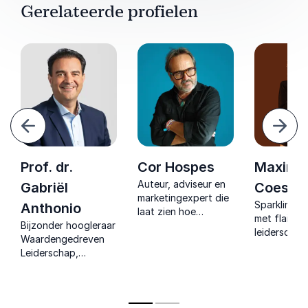
Gerelateerde profielen
Vorige
Volg
Prof. dr.
Cor Hospes
Maxime
Auteur, adviseur en
n
Gabriël
Coesèl
marketingexpert die
Sparkling s
Anthonio
laat zien hoe
met flair vo
Bijzonder hoogleraar
menselijke verhalen
leiderschap
Waardengedreven
richting geven aan
zichtbaarhe
Leiderschap,
merken en
veerkracht,
transformative
leiderschap in tijden
combineert
spreker over
van AI en
entertainm
inclusieve
technologische
empowerme
organisatiecultuur.
verandering.