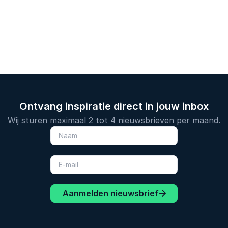
blijvende i
Ontvang inspiratie direct in jouw inbox
Wij sturen maximaal 2 tot 4 nieuwsbrieven per maand.
Aanmelden nieuwsbrief