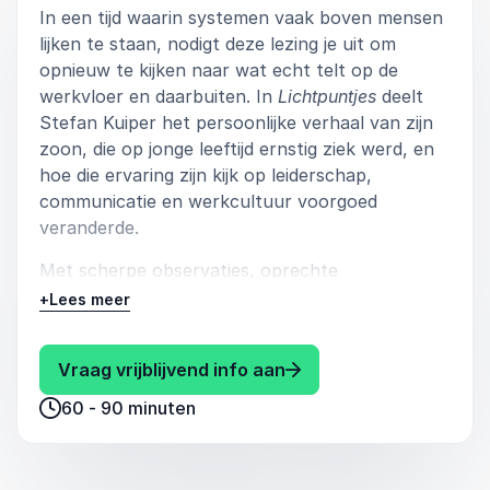
In een tijd waarin systemen vaak boven mensen
lijken te staan, nodigt deze lezing je uit om
opnieuw te kijken naar wat echt telt op de
werkvloer en daarbuiten. In
Lichtpuntjes
deelt
Stefan Kuiper het persoonlijke verhaal van zijn
zoon, die op jonge leeftijd ernstig ziek werd, en
hoe die ervaring zijn kijk op leiderschap,
communicatie en werkcultuur voorgoed
veranderde.
Met scherpe observaties, oprechte
kwetsbaarheid en doordachte storytelling laat
+
Lees meer
Stefan zien hoe kleine gebaren grote impact
hebben. Niet door met de vinger te wijzen of
: Stefan Kuiper Lichtpu
Vraag vrijblijvend info aan
pasklare oplossingen te bieden, maar door het
publiek mee te nemen in een reflectie op
60 - 90 minuten
menselijkheid, moed en veerkracht. Hij verbindt
persoonlijke ervaringen aan universele thema’s
die herkenbaar zijn in elke organisatie: omgaan