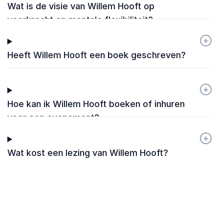
Wat is de visie van Willem Hooft op
veerkracht en mentale flexibiliteit?
+
-
Heeft Willem Hooft een boek geschreven?
+
-
Hoe kan ik Willem Hooft boeken of inhuren
voor een evenement?
+
-
Wat kost een lezing van Willem Hooft?