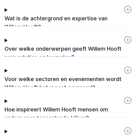
+
-
Wat is de achtergrond en expertise van
Willem Hooft?
+
-
Over welke onderwerpen geeft Willem Hooft
presentaties en keynotes?
+
-
Voor welke sectoren en evenementen wordt
Willem Hooft het meest gevraagd?
+
-
Hoe inspireert Willem Hooft mensen om
anders naar tegenslag te kijken?
+
-