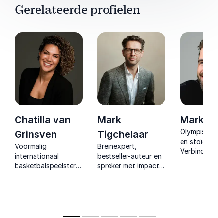
Gerelateerde profielen
Chatilla van
Mark
Mark Tu
Olympisch 
Grinsven
Tigchelaar
en stoïcijns
Voormalig
Breinexpert,
Verbindt
internationaal
bestseller-auteur en
topsportinz
basketbalspeelster
spreker met impact.
met praktis
laat zien hoe je met
Hij helpt teams en
filosofie vo
mindset,
organisaties om
veerkracht,
samenwerking en
focus te hervinden
impact.
veerkracht jouw
en slimmer te werken.
talenten omzet in