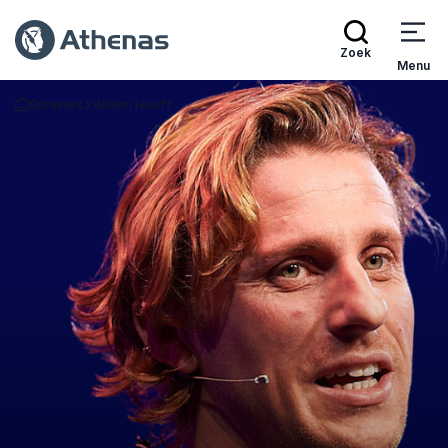
Zoek
Menu
Sprekers
Willem Hooft
Terug naar de startpagina