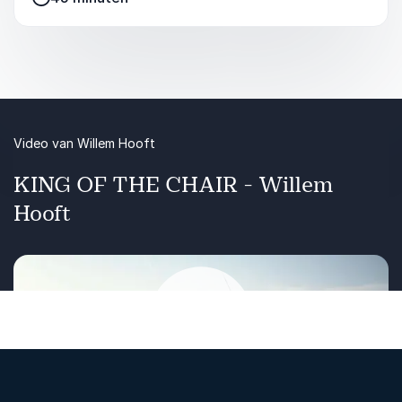
teams om beter samen te werken, om hulp
Innovatie begint waar standaardoplossingen
vragen als kracht te zien, en om elkaars
niet meer werken
potentieel optimaal te benutten.
Waarom kwetsbaarheid en lef hand in hand
Thema:
Teamontwikkeling, samenwerken,
gaan in modern leiderschap
vertrouwen
Doelgroep:
Teams, HR, projectgroepen
Video van Willem Hooft
Key takeaways:
KING OF THE CHAIR - Willem
Waarom ‘samen sterk’ begint bij individueel
Hooft
leiderschap
Hoe je als team open communicatie en
vertrouwen ontwikkelt
Wat organisaties kunnen leren van
topsportteams in extreme omstandigheden
Afspelen