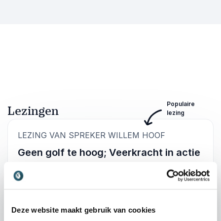
Populaire
Lezingen
lezing
:
LEZING VAN SPREKER WILLEM HOOF
Geen golf te hoog; Veerkracht in actie
Wat doe je als alles ineens anders loopt dan
gepland? In deze lezing neemt Willem Hooft je
mee in zijn persoonlijke verhaal van ongeval
naar wereldtop. Hij laat zien hoe je vanuit een
Deze website maakt gebruik van cookies
dieptepunt kunt bouwen aan een nieuwe