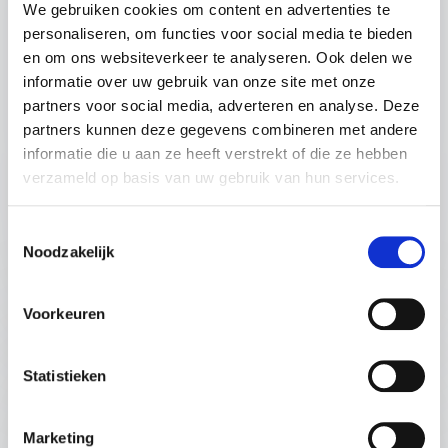
toekomst, door mentaal sterk te blijven, hulp te
We gebruiken cookies om content en advertenties te
durven vragen en kleine stappen richting een
personaliseren, om functies voor social media te bieden
groot doel te zetten. Deze lezing biedt concrete
en om ons websiteverkeer te analyseren. Ook delen we
handvatten om binnen organisaties veerkracht
informatie over uw gebruik van onze site met onze
te versterken en medewerkers mentaal
partners voor social media, adverteren en analyse. Deze
wendbaarder te maken.
partners kunnen deze gegevens combineren met andere
+
Lees meer
informatie die u aan ze heeft verstrekt of die ze hebben
Thema:
Veerkracht, omgaan met tegenslag,
verzameld op basis van uw gebruik van hun services.
mindset
: Willem Hooft Geen gol
Vraag vrijblijvend info aan
Doelgroep:
Teams, professionals, HR,
Toestemmingsselectie
leiderschap
45 minuten
Noodzakelijk
Key takeaways:
VAN BEPERKING NAAR BEWEGING;
Voorkeuren
Hoe je je mindset scherp houdt in onzekere
LEIDERSCHAP EN HET BENUTTEN VAN
tijden
:
OBSTAKELS
Statistieken
Waarom veerkracht geen talent is, maar
Lezing van spreker Willem Hoof
een vaardigheid
Willem laat zien dat obstakels vaak net de
Marketing
Hoe je als team sterker wordt door
trigger zijn voor vernieuwing. Door zijn fysieke