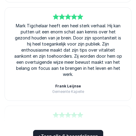
5
Mark Tigchelaar heeft een heel sterk verhaal. Hij kan
van
5
putten uit een enorm schat aan kennis over het
gezond houden van je brein. Door zijn spontaniteit is
hij heel toegankelijk voor zijn publiek. Zijn
enthousiasme maakt dat zijn tips over vitaliteit
aankomt en zijn toehoorders. Zij worden door hem op
een overtuigende wijze meer bewust maakt van het
belang om focus aan te brengen in het leven en het
werk.
Frank Leijnse
Gemeente Kapelle
5
van
Snelle reactie op mails was erg fijn. Verder ook fijn
5
dat we een optie hebben kunnen nemen op 2 data,