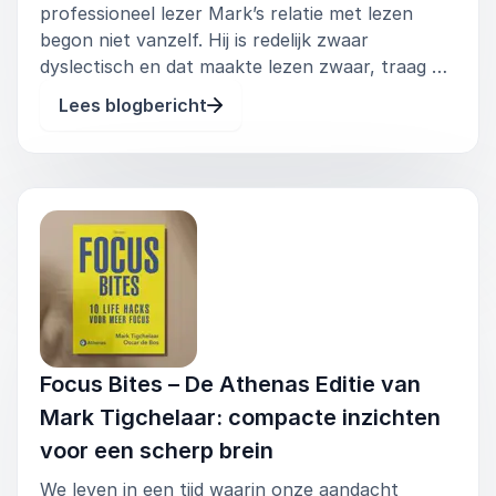
professioneel lezer Mark’s relatie met lezen
begon niet vanzelf. Hij is redelijk zwaar
dyslectisch en dat maakte lezen zwaar, traag en
frustrerend. Lezen voelde als een verplichting,
Lees blogbericht
niet als plezier. Toch besefte hij vroeg dat lezen
belangrijk was voor zij
Focus Bites – De Athenas Editie van
Mark Tigchelaar: compacte inzichten
voor een scherp brein
We leven in een tijd waarin onze aandacht