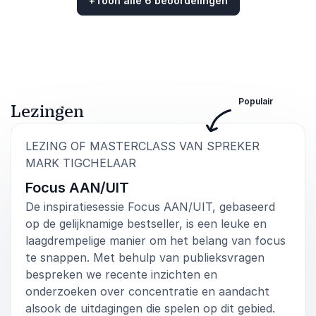
omdat destijds de datum nog niet definitief was.
+
Toon alle 6 beoordelingen
Heel meewerkend.
Beoordeeld
5.00
/5 gebaseerd op
6
klantbeoordelingen
Britt de Roos
Instruct
Populair
Lezingen
5
van
Heel prettig persoon, toegankelijk, vriendelijk.
5
Meedenkend wat wel en niet handig is tijdens
LEZING OF MASTERCLASS VAN SPREKER
webinar. Veel kennis, humor en maakte er een
:
MARK TIGCHELAAR
interactief webinar van.
Focus AAN/UIT
Lisette Broeks
De inspiratiesessie Focus AAN/UIT, gebaseerd
Talentenregio
op de gelijknamige bestseller, is een leuke en
laagdrempelige manier om het belang van focus
te snappen. Met behulp van publieksvragen
bespreken we recente inzichten en
5
Reacties tijdens en na de lezing waren uitgesproken
van
5
onderzoeken over concentratie en aandacht
positief. Er was goede interactie en de inhoud is in
alsook de uitdagingen die spelen op dit gebied.