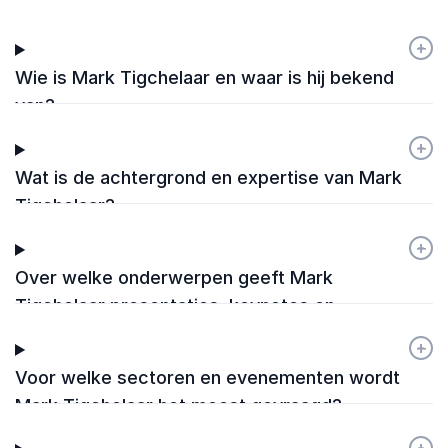
+
-
Wie is Mark Tigchelaar en waar is hij bekend
van?
+
-
Wat is de achtergrond en expertise van Mark
Tigchelaar?
+
-
Over welke onderwerpen geeft Mark
Tigchelaar presentaties, keynotes en
workshops?
+
-
Voor welke sectoren en evenementen wordt
Mark Tigchelaar het meest gevraagd?
+
-