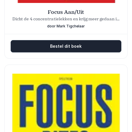
Focus Aan/Uit
Dicht de 4 concentratielekken en krijg meer gedaan in
een wereld vol afleiding
door Mark Tigchelaar
Bestel dit boek