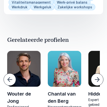
Vitaliteitsmanagement
Werk-privé balans
Werkdruk
Werkgeluk
Zakelijke workshops
Gerelateerde profielen
Vorige
Volg
Wouter de
Chantal van
Hidde d
Expert op h
Jong
den Berg
gebied van
Professioneel
Neurowetenschapper