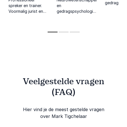
gedragsver
spreker en trainer.
en
Hij helpt or
Voormalig jurist en
gedragspsychologie-
energie, fo
acteur. Zorgt voor
expert die inzichten
prestaties
meer plezier,
vertaalt naar direct
te versterk
autonomie en
toepasbare
vitale
effectiviteit via
strategieën voor
werkstructu
simpele denkwijzen
leiderschap,
en technieken.
marketing en
efficiëntie.
Veelgestelde vragen
(FAQ)
Hier vind je de meest gestelde vragen
over Mark Tigchelaar