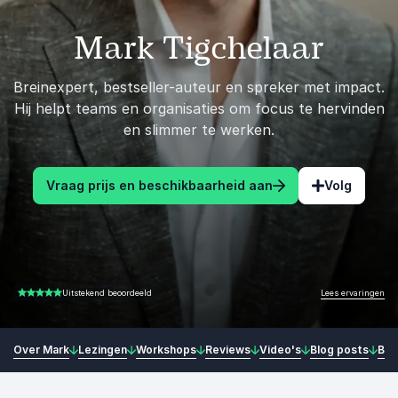
Mark Tigchelaar
Breinexpert, bestseller-auteur en spreker met impact.
Hij helpt teams en organisaties om focus te hervinden
en slimmer te werken.
Vraag prijs en beschikbaarheid aan
Volg
Lees ervaringen
Uitstekend beoordeeld
5.00 van 5
Over Mark
Lezingen
Workshops
Reviews
Video's
Blog posts
Boe