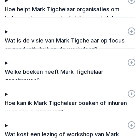
Hoe helpt Mark Tigchelaar organisaties om
beter om te gaan met afleiding en digitale
prikkels?
+
-
Wat is de visie van Mark Tigchelaar op focus
en productiviteit op de werkvloer?
+
-
Welke boeken heeft Mark Tigchelaar
geschreven?
+
-
Hoe kan ik Mark Tigchelaar boeken of inhuren
voor een evenement?
+
-
Wat kost een lezing of workshop van Mark