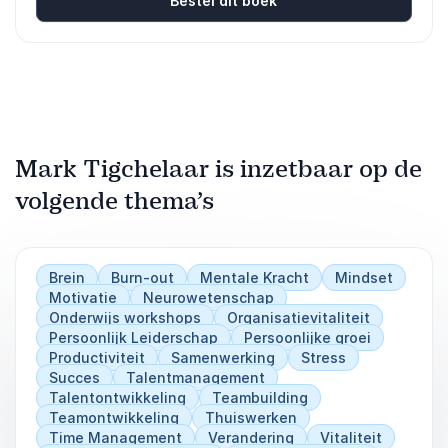
Bestel dit boek
Mark Tigchelaar is inzetbaar op de
volgende thema’s
Brein
Burn-out
Mentale Kracht
Mindset
Motivatie
Neurowetenschap
Onderwijs workshops
Organisatievitaliteit
Persoonlijk Leiderschap
Persoonlijke groei
Productiviteit
Samenwerking
Stress
Succes
Talentmanagement
Talentontwikkeling
Teambuilding
Teamontwikkeling
Thuiswerken
Time Management
Verandering
Vitaliteit