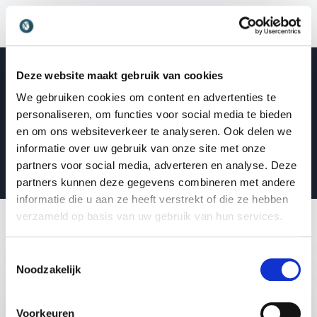
vragen.
Het Focus Borgingspakket
met een werkboek
(PDF), de online mini cursus
Focus Habits
en 6
praktische Focus Challenges is
optioneel bij te
Deze website maakt gebruik van cookies
boeken
bij een lezing of masterclass voor extra
Video van spreker Mark Tigchelaar
verdieping en blijvend resultaat.
We gebruiken cookies om content en advertenties te
Ontdek jouw ‘Focus’ met Mark
personaliseren, om functies voor social media te bieden
en om ons websiteverkeer te analyseren. Ook delen we
Tichelaar
informatie over uw gebruik van onze site met onze
partners voor social media, adverteren en analyse. Deze
partners kunnen deze gegevens combineren met andere
informatie die u aan ze heeft verstrekt of die ze hebben
verzameld op basis van uw gebruik van hun services.
Vorige
Volgende
Alleen bij
Workshops
Toestemmingsselectie
Athenas
Noodzakelijk
Afspelen
LEZING EN MASTERCLASS VAN SPREKER
:
MARK TIGCHELAAR
Voorkeuren