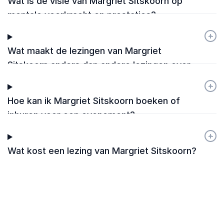
Wat is de visie van Margriet Sitskoorn op
mentale veerkracht en prestaties?
+
-
Wat maakt de lezingen van Margriet
Sitskoorn anders dan andere lezingen over
het brein?
+
-
Hoe kan ik Margriet Sitskoorn boeken of
inhuren voor een evenement?
+
-
Wat kost een lezing van Margriet Sitskoorn?