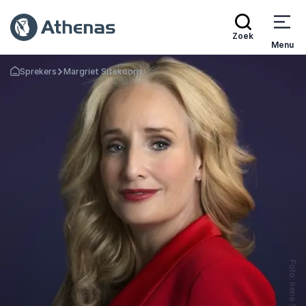
Zoek
Menu
Sprekers
Margriet Sitskoorn
Terug naar de startpagina
Foto: Irene Sitskoorn