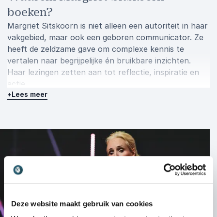
boeken?
Margriet Sitskoorn is niet alleen een autoriteit in haar
vakgebied, maar ook een geboren communicator. Ze
heeft de zeldzame gave om complexe kennis te
vertalen naar begrijpelijke én bruikbare inzichten.
Haar lezingen zetten aan tot reflectie, inspiratie en
actie.
+
Lees meer
Of het nu gaat om persoonlijke effectiviteit,
organisatieontwikkeling of leiderschap: Margriet
maakt duidelijk wat het brein nodig heeft om optimaal
te functioneren. Daarbij behoudt ze altijd de balans
tussen inhoud en vorm. Inhoudelijk sterk, maar nooit
zwaar.
Spreker Margriet Sitskoorn inhuren
via Athenas
Deze website maakt gebruik van cookies
Wil je jouw organisatie of publiek laten kennismaken