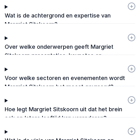
+
-
Wat is de achtergrond en expertise van
Margriet Sitskoorn?
+
-
Over welke onderwerpen geeft Margriet
Sitskoorn presentaties, keynotes en
masterclasses?
+
-
Voor welke sectoren en evenementen wordt
Margriet Sitskoorn het meest gevraagd?
+
-
Hoe legt Margriet Sitskoorn uit dat het brein
ook op latere leeftijd kan veranderen?
+
-