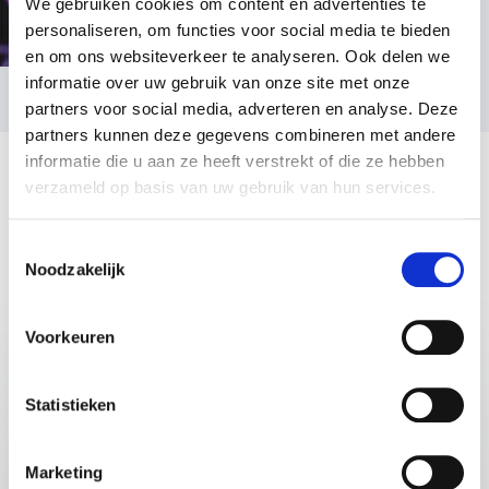
We gebruiken cookies om content en advertenties te
met de nieuwste inzichten uit de neuropsychologie?
personaliseren, om functies voor social media te bieden
Boek dan Margriet Sitskoorn via Athenas voor een
en om ons websiteverkeer te analyseren. Ook delen we
lezing, masterclass of keynote die kennis koppelt aan
Foto: Irene Sitskoorn
informatie over uw gebruik van onze site met onze
verandering. Neem contact met ons op voor
partners voor social media, adverteren en analyse. Deze
beschikbaarheid, advies of een voorstel op maat, of
partners kunnen deze gegevens combineren met andere
om meteen een boeking te maken. Met Margriet haal
informatie die u aan ze heeft verstrekt of die ze hebben
je een spreker in huis die niet alleen wetenschappelijk
verzameld op basis van uw gebruik van hun services.
gezag heeft, maar ook mensen écht in beweging
brengt.
Toestemmingsselectie
Noodzakelijk
Populair
Lezingen
Voorkeuren
:
LEZING VAN SPREKER MARGRIET SITSKOORN
Statistieken
Het maakbare brein
Kun je als volwassene nog beter leren rekenen,
meer wilskracht ontwikkelen of angsten
Marketing