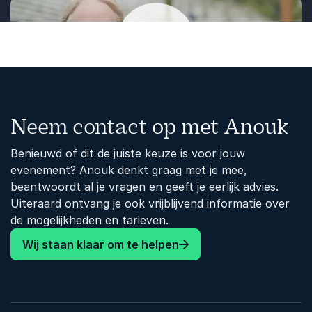
brein te trainen voor meer veerkracht,
creativiteit en besluitvaardigheid.
Beïnvloeden van gedrag
Krijg inzicht in de neuropsychologische
mechanismen achter motivatie en
Afspelen
gedragsverandering en hoe je die praktisch
Neem contact op met Anouk
toepast.
Benieuwd of dit de juiste keuze is voor jouw
evenement? Anouk denkt graag met je mee,
beantwoordt al je vragen en geeft je eerlijk advies.
Uiteraard ontvang je ook vrijblijvend informatie over
de mogelijkheden en tarieven.
Wij staan klaar om te helpen