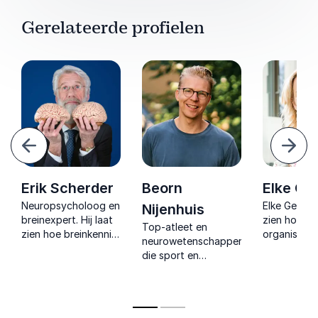
Gerelateerde profielen
Vorige
Volg
Erik Scherder
Beorn
Elke Ge
Neuropsycholoog en
Elke Geraert
Nijenhuis
breinexpert. Hij laat
zien hoe
per
Top-atleet en
zien hoe breinkennis
organisatie
neurowetenschapper
leidt tot meer focus,
mensen zic
die sport en
vitaliteit en innovatie
out proof 
wetenschap verbind
op de werkvloer via
met wetens
met het
concrete inzichten.
praktische 
bedrijfsleven.
mentale vee