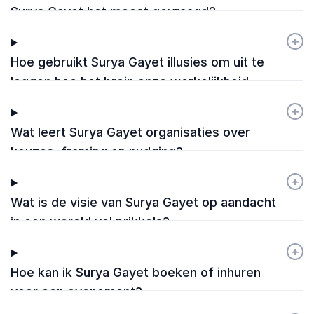
Surya Gayet het meest gevraagd?
+
-
Hoe gebruikt Surya Gayet illusies om uit te
leggen hoe het brein onze werkelijkheid
vormt?
+
-
Wat leert Surya Gayet organisaties over
keuzes, framing en nudging?
+
-
Wat is de visie van Surya Gayet op aandacht
in een wereld vol prikkels?
+
-
Hoe kan ik Surya Gayet boeken of inhuren
voor een evenement?