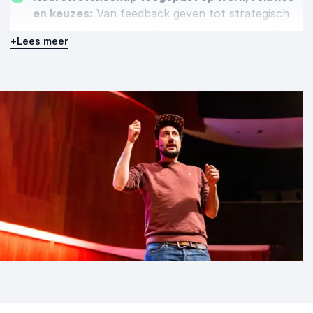
en keuzes:
Van feedback geven tot strategisch
denken, hersenkennis kan verrassend toepasbaar
+
Lees meer
zijn in alledaagse situaties.
Empathisch samenwerken met mensen die
anders denken:
Hoe overbrug je verschillen in
overtuiging en denkwijze? Ontdek de
neurologische basis van empathie en
communicatie.
De psychologie van overtuigingen en
gedragsverandering:
Waarom houden mensen
vast aan onjuiste ideeën? En hoe kun je
verandering stimuleren op een manier die echt
werkt?
Deze thema’s maken zijn lezingen relevant voor
uiteenlopende sectoren en doelgroepen. Elk
onderwerp wordt tot leven gebracht met humor,