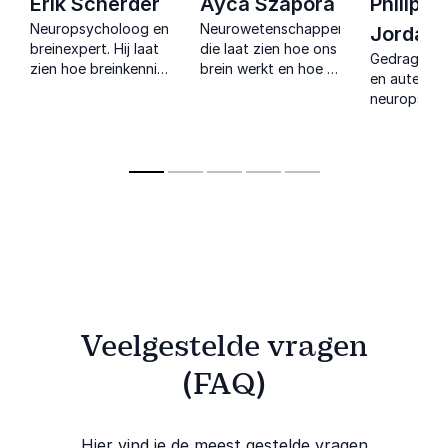
Erik Scherder
Ayca Szapora
Philip
Neuropsycholoog en
Neurowetenschapper
Jordan
breinexpert. Hij laat
die laat zien hoe ons
Gedragswe
zien hoe breinkennis
brein werkt en hoe je
en auteur d
leidt tot meer focus,
met
neuropsych
vitaliteit en innovatie
gedragsinzichten
vertaalt na
op de werkvloer via
echt verbinding en
praktische 
concrete inzichten.
verandering creëert.
voor organi
duurzame
gedragsver
stimuleert
Veelgestelde vragen
(FAQ)
Hier vind je de meest gestelde vragen