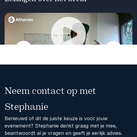
experimenten en inzichten uit de cognitieve
neurowetenschap, wordt duidelijk waarom
aandacht essentieel is en waarom het
tegelijkertijd zo lastig kan zijn om die aandacht
vast te houden. De lezing biedt bovendien
praktische handvatten: hoe trek je de aandacht
van anderen? En hoe kun je je eigen mentale
Vorige
Volgende
energie beter verdelen in een omgeving vol
Afspelen
afleiding?
Neem contact op met
Stephanie
Benieuwd of dit de juiste keuze is voor jouw
evenement? Stephanie denkt graag met je mee,
beantwoordt al je vragen en geeft je eerlijk advies.