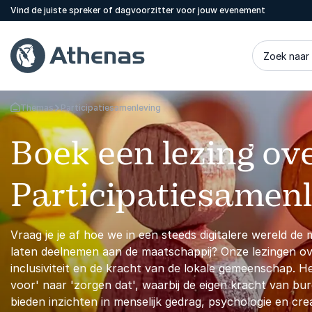
Vind de juiste spreker of dagvoorzitter voor jouw evenement
Zoek naar
Themas
Participatiesamenleving
Terug naar de startpagina
Boek een lezing ov
Participatiesamen
Vraag je je af hoe we in een steeds digitalere wereld de 
laten deelnemen aan de maatschappij? Onze lezingen ov
inclusiviteit en de kracht van de lokale gemeenschap. 
voor' naar 'zorgen dat', waarbij de eigen kracht van b
bieden inzichten in menselijk gedrag, psychologie en c