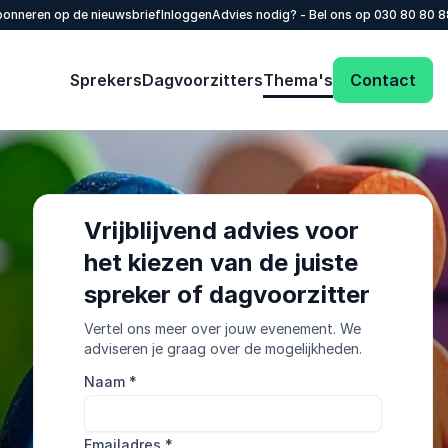
onneren op de nieuwsbrief
Inloggen
Advies nodig? - Bel ons op
030 80 80 
Sprekers
Dagvoorzitters
Thema's
Contact
Vrijblijvend advies voor
het kiezen van de juiste
spreker of dagvoorzitter
Vertel ons meer over jouw evenement. We
adviseren je graag over de mogelijkheden.
Naam
*
Emailadres
*