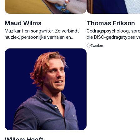
Maud Wilms
Thomas Erikson
Muzikant en songwriter. Ze verbindt
Gedragspsycholoog, spre
muziek, persoonlijke verhalen en
die DISC-gedragstypes ve
inclusie in inspirerende lezingen die
betere communicatie, sa
Zweden
raken en aanzetten tot actie.
leiderschap.
Willem Hooft