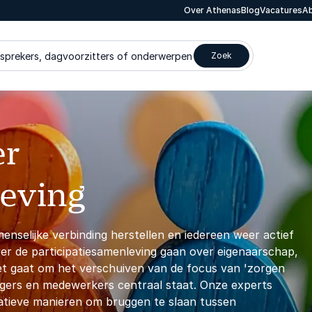
Over Athenas
Blog
Vacatures
Ab
 sprekers, dagvoorzitters of onderwerpen
Zoek
er
leving
menselijke verbinding herstellen en iedereen weer actief
er de participatiesamenleving gaan over eigenaarschap,
Het gaat om het verschuiven van de focus van 'zorgen
urgers en medewerkers centraal staat. Onze experts
reatieve manieren om bruggen te slaan tussen