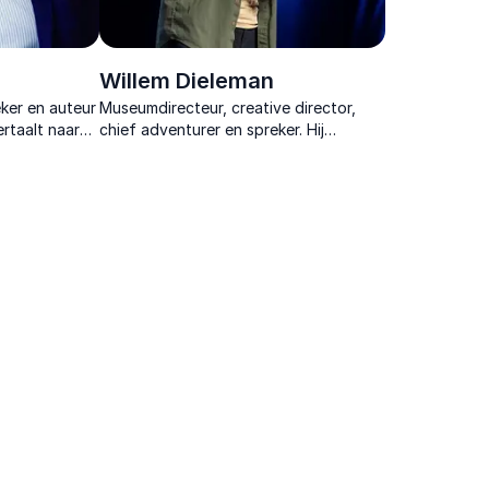
Willem Dieleman
ker en auteur
Museumdirecteur, creative director,
rtaalt naar
chief adventurer en spreker. Hij
menwerking en
inspireert authenticiteit en verbindt
culturen met iets simpels als een
pannenkoek.