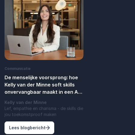
Communicatie
De menselijke voorsprong: hoe
Kelly van der Minne soft skills
onvervangbaar maakt in een AI-
wereld
Kelly van der Minne
Lef, empathie en charisma - de skills die
jou toekomstproof maken
: De menselijke voorsprong: hoe Kelly va
Lees blogbericht