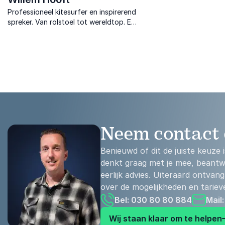
Professioneel kitesurfer en inspirerend
spreker. Van rolstoel tot wereldtop. Een
verhaal over veerkracht en de kracht
van mentale flexibiliteit.
Neem contact 
Benieuwd of dit de juiste keuze
denkt graag met je mee, beantwo
eerlijk advies. Uiteraard ontvang 
over de mogelijkheden en tariev
Bel: 030 80 80 884
Mail
Wij staan klaar om te helpen