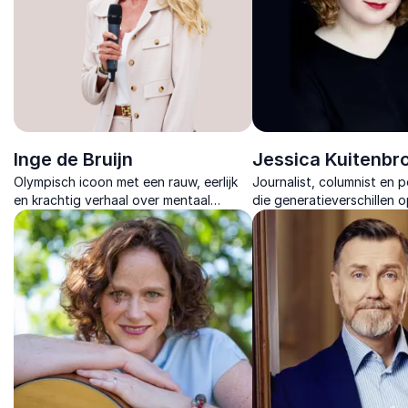
Inge de Bruijn
Jessica Kuitenbr
Olympisch icoon met een rauw, eerlijk
Journalist, columnist en 
en krachtig verhaal over mentaal
die generatieverschillen 
presteren.
werkvloer ontrafelt en ve
praktische inzichten.