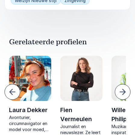
Welzijn Nieuwe stijl
Zingeving
Gerelateerde profielen
Vorige
Volg
Laura Dekker
Fien
Willem
Avonturier,
Vermeulen
Philipse
circumnavigator en
Journalist en
Muzikant e
model voor moed,
nieuwslezer. Ze leert
inspirator. H