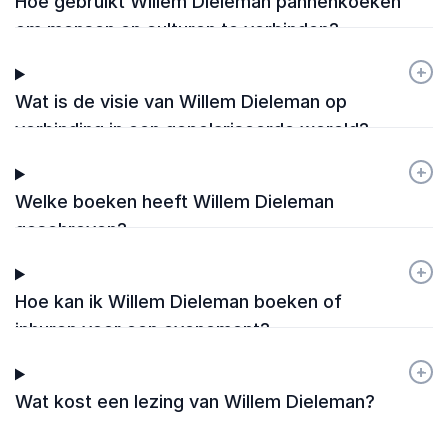
Hoe gebruikt Willem Dieleman pannenkoeken
om mensen en culturen te verbinden?
+
-
Wat is de visie van Willem Dieleman op
verbinding in een gepolariseerde wereld?
+
-
Welke boeken heeft Willem Dieleman
geschreven?
+
-
Hoe kan ik Willem Dieleman boeken of
inhuren voor een evenement?
+
-
Wat kost een lezing van Willem Dieleman?