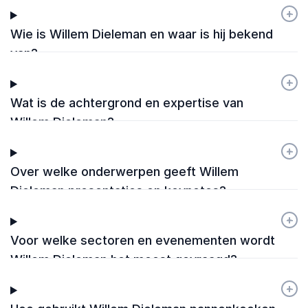
+
-
Wie is Willem Dieleman en waar is hij bekend
van?
+
-
Wat is de achtergrond en expertise van
Willem Dieleman?
+
-
Over welke onderwerpen geeft Willem
Dieleman presentaties en keynotes?
+
-
Voor welke sectoren en evenementen wordt
Willem Dieleman het meest gevraagd?
+
-