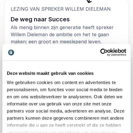
:
LEZING VAN SPREKER WILLEM DIELEMAN
De weg naar Succes
Als menig binnen zijn generatie heeft spreker
Willem Dieleman de ambitie om het te gaan
maken: een groot en meeslepend leven.
Makkelijker gezegd dan gedaan. Waar haar je
voldoening uit? en wat maakt iemand succesvol?
Op zoek naar betekenis begint Willem aan een
wereldreis. Tijdens deze reis werden zijn ogen
Deze website maakt gebruik van cookies
geopend. Succes behalen hoeft niet iets groots
We gebruiken cookies om content en advertenties te
te zijn - met een klein gebaar kan je heel veel
personaliseren, om functies voor social media te bieden
betekenen! In zijn boek “Pancake Adventures”
en om ons websiteverkeer te analyseren. Ook delen we
vertelt spreker Willem Dieleman zijn verhaal.
+
Lees meer
informatie over uw gebruik van onze site met onze
partners voor social media, adverteren en analyse. Deze
partners kunnen deze gegevens combineren met andere
: Willem Dieleman De w
Vraag vrijblijvend info aan
informatie die u aan ze heeft verstrekt of die ze hebben
verzameld op basis van uw gebruik van hun services.