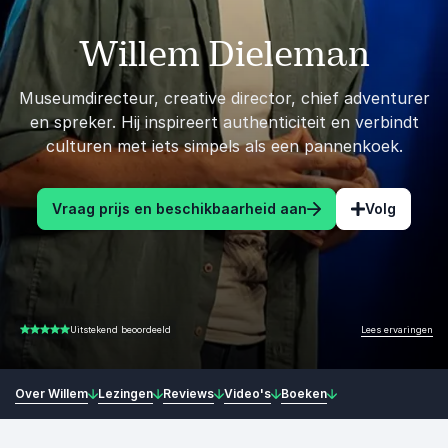
Willem Dieleman
Museumdirecteur, creative director, chief adventurer
en spreker. Hij inspireert authenticiteit en verbindt
culturen met iets simpels als een pannenkoek.
Vraag prijs en beschikbaarheid aan
Volg
Lees ervaringen
Uitstekend beoordeeld
5.00 van 5
Over Willem
Lezingen
Reviews
Video's
Boeken