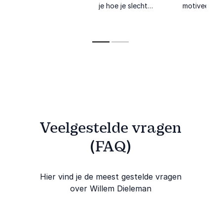
toewijding en hoe je
je hoe je slecht
motiveert
dromen tot
nieuws omzet in
organisaties
werkelijkheid kunt
kracht met
krachtige v
maken.
optimisme en de
over tegens
moed om je eigen
veerkracht 
verhaal te
kracht van 
herschrijven.
Veelgestelde vragen
(FAQ)
Hier vind je de meest gestelde vragen
over Willem Dieleman