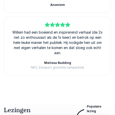
Anoniem
5
Willem had een boeiend en inspirerend verhaal (de 2x
van
5
net zo enthousiast als de 1x keer) en betrok op een
hele leuke manier het publiek. Hij nodigde hen uit om
met eigen verhalen te komen en dat sloeg ook echt
aan.
Melissa Budding
NKC, Europa's grootste camperclub
Beoordeeld
5.00
/5 gebaseerd op
2
klantbeoordelingen
Populaire
Lezingen
lezing