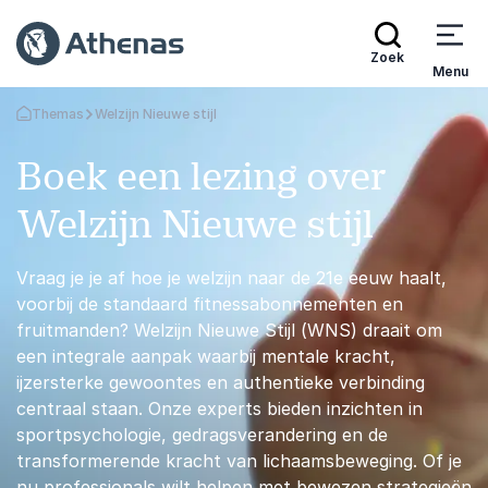
Zoek
Menu
Themas
Welzijn Nieuwe stijl
Terug naar de startpagina
Boek een lezing over
Welzijn Nieuwe stijl
Vraag je je af hoe je welzijn naar de 21e eeuw haalt,
voorbij de standaard fitnessabonnementen en
fruitmanden? Welzijn Nieuwe Stijl (WNS) draait om
een integrale aanpak waarbij mentale kracht,
ijzersterke gewoontes en authentieke verbinding
centraal staan. Onze experts bieden inzichten in
sportpsychologie, gedragsverandering en de
transformerende kracht van lichaamsbeweging. Of je
nu professionals wilt helpen met bewezen strategieën