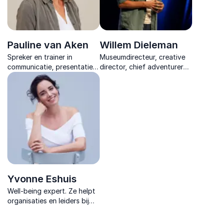
Pauline van Aken
Willem Dieleman
Spreker en trainer in
Museumdirecteur, creative
communicatie, presentatie
director, chief adventurer
en welzijn, met 30 jaar
en spreker. Hij inspireert
ervaring en een unieke,
authenticiteit en verbindt
holistische aanpak.
culturen met iets simpels als
een pannenkoek.
Yvonne Eshuis
Well-being expert. Ze helpt
organisaties en leiders bij
het bouwen van gezonde,