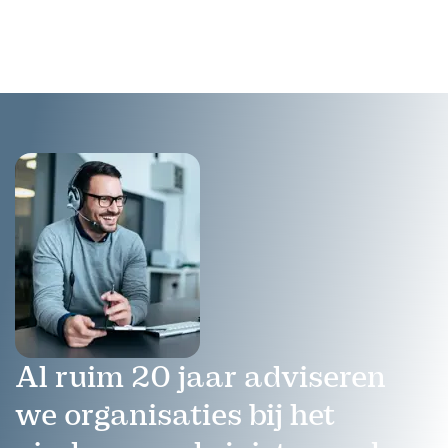
veerkrachtige teams die
presteren én bloeien in de
21e eeuw.
Al ruim 20 jaar adviseren
we organisaties bij het