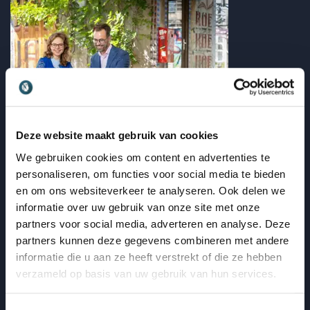
: Bekroond met impact: waarom Zwijgver
Lees blogbericht
Deze website maakt gebruik van cookies
We gebruiken cookies om content en advertenties te
personaliseren, om functies voor social media te bieden
en om ons websiteverkeer te analyseren. Ook delen we
Werkgeluk
informatie over uw gebruik van onze site met onze
Zwijgverzuim door de overgang: wat vraagt het van
partners voor social media, adverteren en analyse. Deze
leiderschap, naast workshops?
partners kunnen deze gegevens combineren met andere
informatie die u aan ze heeft verstrekt of die ze hebben
Zwijgverzuim
verzameld op basis van uw gebruik van hun services.
Stilte doorbreken op de werkvloer
: Zwijgverzuim door de overgang: wat vr
Lees blogbericht