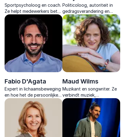
Sportpsycholoog en coach.
Politicoloog, autoriteit in
Ze helpt medewerkers beter
gedragsverandering en
presteren met mentale
Habit Coach; helpt
kracht, aandacht en een
professionals met bewezen
holistische benadering.
strategieën voor ijzersterke
gewoontes.
Fabio D'Agata
Maud Wilms
Expert in lichaamsbeweging
Muzikant en songwriter. Ze
en hoe het de persoonlijke
verbindt muziek,
groei kan bevorderen in het
persoonlijke verhalen en
dagelijkse leven.
inclusie in inspirerende
lezingen die raken en
aanzetten tot actie.