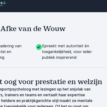
ts
et Afke van de Wouw
nadering van
Spreekt met autoriteit én
stel en
toegankelijkheid, voor ieder
ing
publiek inspirerend
oog voor prestatie en welzijn
sportpsycholoog met lezingen op het snijvlak van
s, trainers en teams en vertaalt haar expertise
 heldere en praktijkgerichte stijl maakt ze mentale
e toegankelijk voor iedereen. Of het nu gaat om