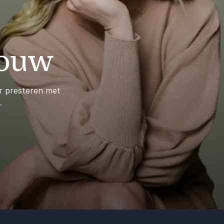
Wouw
r presteren met
.