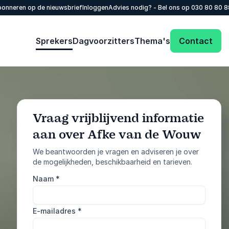
onneren op de nieuwsbrief
Inloggen
Advies nodig? - Bel ons op
030 80 80 
Sprekers
Dagvoorzitters
Thema's
Contact
Vraag vrijblijvend informatie
aan over Afke van de Wouw
: @Model.Profile
Vraag informatie aan
We beantwoorden je vragen en adviseren je over
de mogelijkheden, beschikbaarheid en tarieven.
Bel ons
Naam
*
030 80 80 884
E-mailadres
*