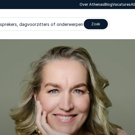
Over Athenas
Blog
Vacatures
Ab
 sprekers, dagvoorzitters of onderwerpen
Zoek