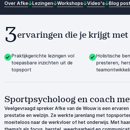
Over Afke
Lezingen
Workshops
Video's
Blog pos
3
ervaringen die je krijgt m
Praktijkgerichte lezingen vol
Holistische be
toepasbare inzichten uit de
presteren, her
topsport
teamontwikkel
Sportpsycholoog en coach met 
Veelgevraagd spreker Afke van de Wouw is een ervaren 
prestatie en welzijn. Ze werkte jarenlang met topsporter
moeiteloos naar de werkvloer of het onderwijs. Met haar
thema’s als focus, herstel, weerbaarheid en communicati