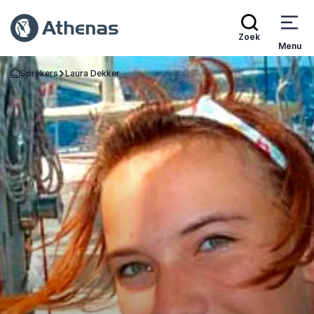
Zoek
Menu
Sprekers
Laura Dekker
Terug naar de startpagina