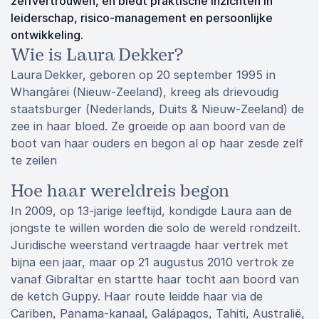
zelfvertrouwen, en biedt praktische inzichten in
leiderschap, risico‑management en persoonlijke
ontwikkeling.
Wie is Laura Dekker?
Laura Dekker, geboren op 20 september 1995 in
Whangārei (Nieuw‑Zeeland), kreeg als drievoudig
staatsburger (Nederlands, Duits & Nieuw‑Zeeland) de
zee in haar bloed. Ze groeide op aan boord van de
boot van haar ouders en begon al op haar zesde zelf
te zeilen
Hoe haar wereldreis begon
In 2009, op 13-jarige leeftijd, kondigde Laura aan de
jongste te willen worden die solo de wereld rondzeilt.
Juridische weerstand vertraagde haar vertrek met
bijna een jaar, maar op 21 augustus 2010 vertrok ze
vanaf Gibraltar en startte haar tocht aan boord van
de ketch Guppy. Haar route leidde haar via de
Cariben, Panama-kanaal, Galápagos, Tahiti, Australië,