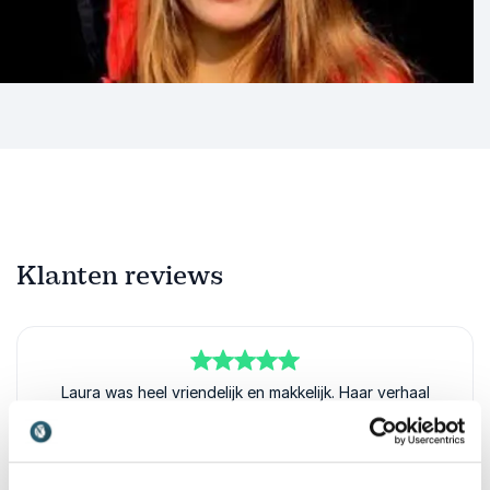
Klanten reviews
5
van
Laura was heel vriendelijk en makkelijk. Haar verhaal
5
sloot perfect aan bij de groep zeilers in de zaal!
Anoniem
WSV Numansdorp