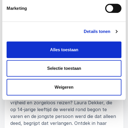
Rodney, Partners Network
Marketing
Laura Dekker
Beoordeeld
5.00
/5 gebaseerd op
3
klantbeoordelingen
Details tonen
Alles toestaan
Lezingen
Selectie toestaan
:
LEZING VAN SPREKER LAURA DEKKER
Hoe de wereld te veroveren wanneer
Weigeren
iedereen je probeert te stoppen
Heb je ooit geworsteld met het realiseren van
vrijheid en zorgeloos reizen? Laura Dekker, die
op 14-jarige leeftijd de wereld rond begon te
varen en de jongste persoon werd die dat alleen
deed, begrijpt dat verlangen. Ontdek in haar