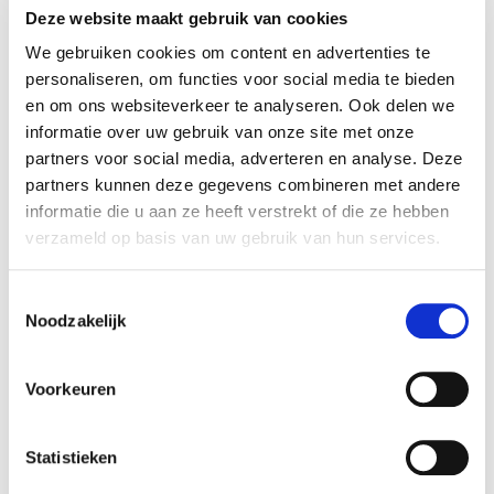
Deze website maakt gebruik van cookies
We gebruiken cookies om content en advertenties te
personaliseren, om functies voor social media te bieden
5
Het verhaal van Laura sluit heel erg aan bij ons thema
van
5
en om ons websiteverkeer te analyseren. Ook delen we
'Iedereen mee op reis'. Wij hebben genoten van haar
informatie over uw gebruik van onze site met onze
reis om de wereld, haar ups en downs en
partners voor social media, adverteren en analyse. Deze
levenslessen. Het is een heel puur, inspirerend en
partners kunnen deze gegevens combineren met andere
soms ook aangrijpend verhaal van een jong meisje
informatie die u aan ze heeft verstrekt of die ze hebben
dat haar droom waar wil maken en dat ondanks alle
tegenslagen ook heeft gedaan.
verzameld op basis van uw gebruik van hun services.
Danielle van den Berg, Junis Kinderopvang
Toestemmingsselectie
Laura Dekker
Noodzakelijk
Voorkeuren
5
Ontzettend goed. Laura was erg sterk in haar verhaal
van
5
en kreeg iedereen mee. Iedereen was ook erg
Statistieken
enthousiast over Laura