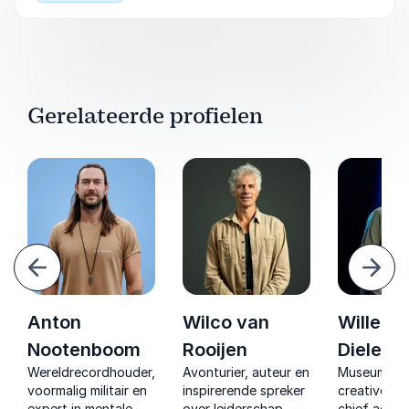
Gerelateerde profielen
Vorige
Volg
Anton
Wilco van
Willem
Nootenboom
Rooijen
Dielem
Wereldrecordhouder,
Avonturier, auteur en
Museumdire
voormalig militair en
inspirerende spreker
creative dir
expert in mentale
over leiderschap,
chief adven