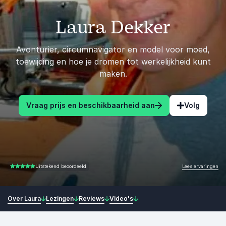
Laura Dekker
Avonturier, circumnavigator en model voor moed,
toewijding en hoe je dromen tot werkelijkheid kunt
maken.
Vraag prijs en beschikbaarheid aan
Volg
Lees ervaringen
Uitstekend beoordeeld
5.00 van 5
Over Laura
Lezingen
Reviews
Video's