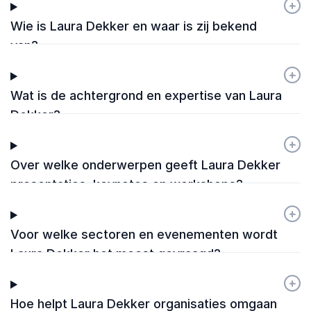
+
-
Wie is Laura Dekker en waar is zij bekend
van?
+
-
Wat is de achtergrond en expertise van Laura
Dekker?
+
-
Over welke onderwerpen geeft Laura Dekker
presentaties, keynotes en workshops?
+
-
Voor welke sectoren en evenementen wordt
Laura Dekker het meest gevraagd?
+
-
Hoe helpt Laura Dekker organisaties omgaan