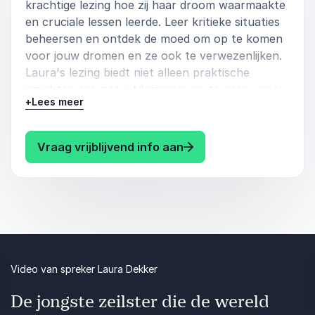
krachtige lezing hoe zij haar droom waarmaakte
en cruciale lessen leerde. Leer kritieke situaties
beheersen en ontdek de moed om op te komen
voor jouw dromen en ze ook te verwezenlijken.
Laura's lezing biedt niet alleen praktische
inzichten om met uitdagingen om te gaan, maar
+
Lees meer
ook inspiratie om vol vertrouwen nieuwe dingen
te doen.
: Laura Dekker Hoe de 
Vraag vrijblijvend info aan
Video van spreker Laura Dekker
De jongste zeilster die de wereld