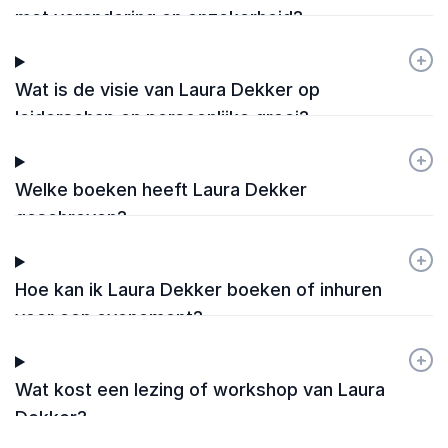
met verandering en onzekerheid?
+
-
Wat is de visie van Laura Dekker op
leiderschap en persoonlijke groei?
+
-
Welke boeken heeft Laura Dekker
geschreven?
+
-
Hoe kan ik Laura Dekker boeken of inhuren
voor een evenement?
+
-
Wat kost een lezing of workshop van Laura
Dekker?