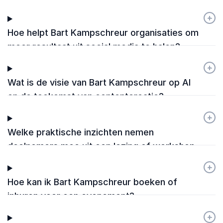
+
-
Hoe helpt Bart Kampschreur organisaties om
meer resultaat uit social media te halen?
+
-
Wat is de visie van Bart Kampschreur op AI
en de toekomst van contentcreatie?
+
-
Welke praktische inzichten nemen
deelnemers mee uit een lezing of workshop
van Bart Kampschreur?
+
-
Hoe kan ik Bart Kampschreur boeken of
inhuren voor een evenement?
+
-