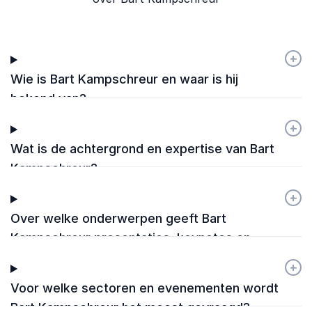
+
-
Wie is Bart Kampschreur en waar is hij
bekend van?
+
-
Wat is de achtergrond en expertise van Bart
Kampschreur?
+
-
Over welke onderwerpen geeft Bart
Kampschreur presentaties, keynotes en
workshops?
+
-
Voor welke sectoren en evenementen wordt
Bart Kampschreur het meest gevraagd?