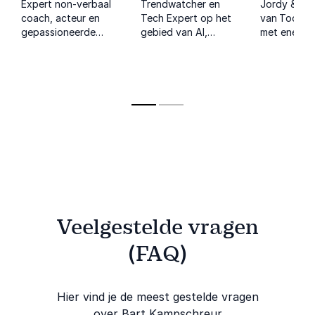
Expert non-verbaal
Trendwatcher en
Jordy & Estr
coach, acteur en
Tech Expert op het
van Toor in
gepassioneerde
gebied van AI,
met energi
trainer voor jongeren
Digitalisering,
sessies ove
en gezinnen met een
Duurzaamheid en DEI
generatiever
focus op gamen en
en Toekomstvisies
werkgeluk 
de daaropvolgende
en trends voor
mentale
kansen op de
diverse branches.
weerbaarhei
arbeidsmarkt.
organisaties
Veelgestelde vragen
(FAQ)
Hier vind je de meest gestelde vragen
over Bart Kampschreur