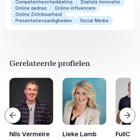
Competentieontwikkeling
Digitale Innovatie
Online gedrag
Online influencers
Online Zichtbaarheid
Presentatievaardigheden
Social Media
Gerelateerde profielen
Vorige
Volg
Nils Vermeire
Lieke Lamb
FullCha