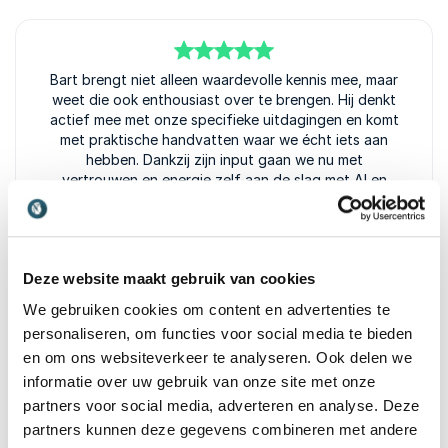
5
Bart brengt niet alleen waardevolle kennis mee, maar
van
5
weet die ook enthousiast over te brengen. Hij denkt
actief mee met onze specifieke uitdagingen en komt
met praktische handvatten waar we écht iets aan
hebben. Dankzij zijn input gaan we nu met
vertrouwen en energie zelf aan de slag met AI en
Social content.
Martijn van Wuijtswinkel
RTL
Deze website maakt gebruik van cookies
We gebruiken cookies om content en advertenties te
personaliseren, om functies voor social media te bieden
en om ons websiteverkeer te analyseren. Ook delen we
5
Wat een heerlijke energie brengt Bart aan tafel. Fijn
van
5
informatie over uw gebruik van onze site met onze
ook dat hij niet vasthoudt aan zijn praatje, maar
meebeweegt met de groep. Bij ons was veel interesse
partners voor social media, adverteren en analyse. Deze
in het inzetten van ChatGPT bij conceptontwikkeling
partners kunnen deze gegevens combineren met andere
daarom is hij daar dieper op ingegaan. We zijn