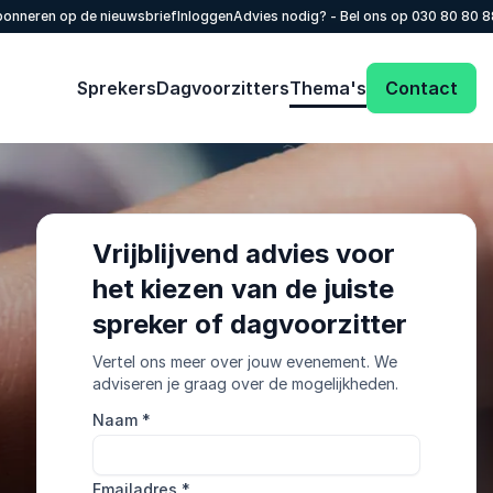
onneren op de nieuwsbrief
Inloggen
Advies nodig? - Bel ons op
030 80 80 
Sprekers
Dagvoorzitters
Thema's
Contact
Vrijblijvend advies voor
het kiezen van de juiste
spreker of dagvoorzitter
Vertel ons meer over jouw evenement. We
adviseren je graag over de mogelijkheden.
Naam
*
Emailadres
*