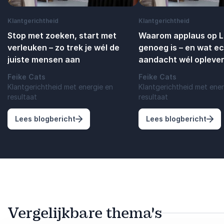
Klantgerichtheid
Klantgerichtheid
Stop met zoeken, start met
Waarom applaus op Li
verleuken – zo trek je wél de
genoeg is – en wat e
juiste mensen aan
aandacht wél oplever
Feike Cats
Feike Cats
Klantgerichtheid met energie en
Klantgerichtheid met ener
resultaat
resultaat
: Stop met zoeken, start met verleuken – 
: Wa
Lees blogbericht
Lees blogbericht
Vergelijkbare thema's