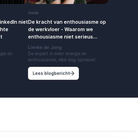
Geluk
nkedIn niet
De kracht van enthousiasme op
chte
de werkvloer - Waarom we
t
enthousiasme niet serieus
nemen
Lienke de Jong
gie en
De expert in meer energie en
enthousiasme, elke dag opnieuw!
zo trek je wél de juiste mensen aan
arom applaus op LinkedIn niet genoeg is – en wat echte aandac
: De kracht van enthousiasme
Lees blogbericht