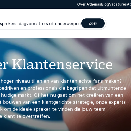
Over Athenas
Blog
Vacatures
Ab
 sprekers, dagvoorzitters of onderwerpen
Zoek
er Klantenservice
n hoger niveau tillen en van klanten echte fans maken?
bedrijven en professionals die begrijpen dat uitmuntende
 huidige markt. Of het nu gaat om het creëren van een
het bouwen van een klantgerichte strategie, onze experts
ek om de ideale spreker te vinden die jouw team
 klant te overtreffen.