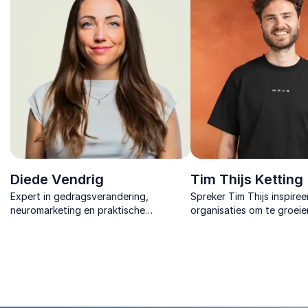
commerciële groei.
Diede Vendrig
Tim Thijs Ketting
Expert in gedragsverandering,
Spreker Tim Thijs inspiree
neuromarketing en praktische
organisaties om te groeie
psychologie. Ze brengt
individuen naar hechte c
gedragswetenschap tot leven, van
waarin mensen echt florer
beleid tot commercie.