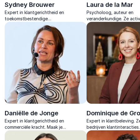
Sydney Brouwer
Laura de la Mar
Expert in klantgerichtheid en
Psycholoog, auteur en
toekomstbestendige
veranderkundige. Ze acti
organisatiecultuur. Hij helpt
met energiek lezingen ov
organisaties klantgerichter en
gastvrijheid, klantgericht
wendbaarder te worden.
leiderschap.
Daniëlle de Jonge
Dominique de Gro
Expert in klantgerichtheid en
Expert in klantbeleving. Z
commerciële kracht. Maak je
bedrijven klantinteracties
organisatie onweerstaanbaar
transformeren in onverget
aantrekkelijk.
ervaringen die zorgen voor