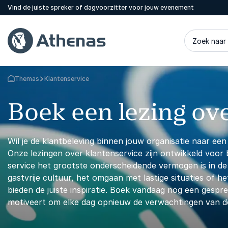
Vind de juiste spreker of dagvoorzitter voor jouw evenement
Zoek naar
Themas
Klantenservice
Terug naar de startpagina
Boek een lezing ov
Wil je de klantbeleving binnen jouw organisatie naar ee
Onze lezingen over klantenservice zijn ontwikkeld voor 
service het grootste onderscheidende vermogen is in de
gastvrije cultuur, het omgaan met lastige situaties of 
bieden de juiste inspiratie. Boek vandaag nog een gespr
motiveert om elke dag opnieuw de verwachtingen van de