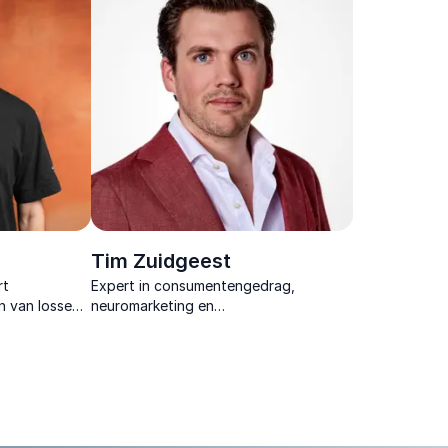
Tim Zuidgeest
rt
Expert in consumentengedrag,
n van losse
neuromarketing en
ommunities
conversieoptimalisatie. Hij onthult hoe
en.
je het onbewuste brein van je klant
raakt.