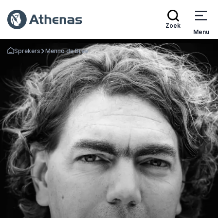
Zoek
Menu
Sprekers
Menno de Bree
Terug naar de startpagina