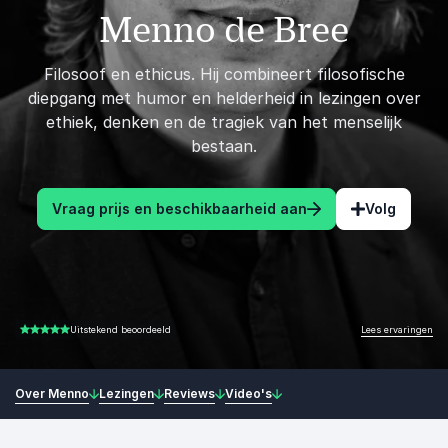
Menno de Bree
Filosoof en ethicus. Hij combineert filosofische
diepgang met humor en helderheid in lezingen over
ethiek, denken en de tragiek van het menselijk
bestaan.
Vraag prijs en beschikbaarheid aan
Volg
Lees ervaringen
Uitstekend beoordeeld
5.00 van 5
Over Menno
Lezingen
Reviews
Video's