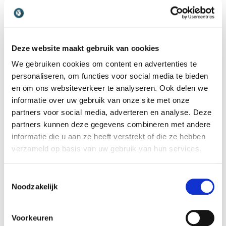
andere manier tegenaan kijkt. Erg vermakelijk!
Jonne Broekhuis
Medisch Spectrum Twente
Deze website maakt gebruik van cookies
We gebruiken cookies om content en advertenties te
personaliseren, om functies voor social media te bieden
en om ons websiteverkeer te analyseren. Ook delen we
5
Excellent. Inhoudelijk toegesneden op het onderwerp,
van
5
verrijkend. En Menno weet precies de juiste snaar te
informatie over uw gebruik van onze site met onze
raken met het publiek.
partners voor social media, adverteren en analyse. Deze
partners kunnen deze gegevens combineren met andere
Henri de Haan
informatie die u aan ze heeft verstrekt of die ze hebben
Koninklijke Nederlandse Specerijenvereniging
verzameld op basis van uw gebruik van hun services.
Toestemmingsselectie
Noodzakelijk
5
Menno heeft ons allemaal op een zeer humoristische
van
5
manier een uurtje laten relativeren. Veel herkenbare
zaken kwamen voorbij, waar Menno vaak op een nét
Voorkeuren
andere manier tegenaan kijkt. Erg vermakelijk!