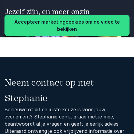
energiegevend aan het einde van de dag. Geeft stof
Jezelf zijn, en meer onzin
om na te denken."
Accepteer marketingcookies om de video te
Eveline
HR Community
bekijken
Vorige
Volgende
Neem contact op met
Stephanie
Benieuwd of dit de juiste keuze is voor jouw
evenement? Stephanie denkt graag met je mee,
beantwoordt al je vragen en geeft je eerlijk advies.
Uiteraard ontvang je ook vrijblijvend informatie over