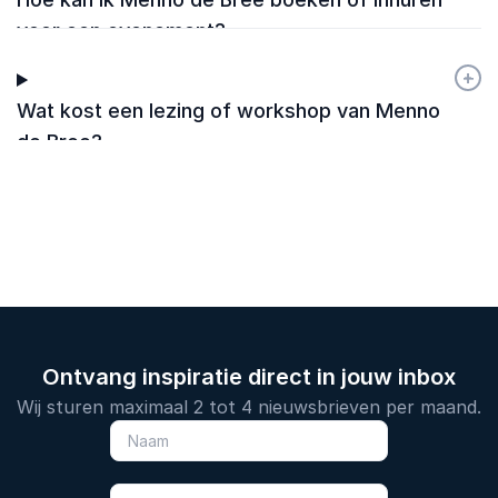
voor een evenement?
+
-
Wat kost een lezing of workshop van Menno
de Bree?
Ontvang inspiratie direct in jouw inbox
Wij sturen maximaal 2 tot 4 nieuwsbrieven per maand.