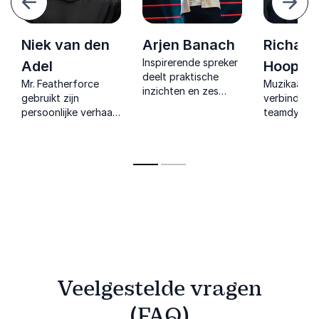
Volg
Niek van den
Arjen Banach
Richard
Inspirerende spreker
Adel
Hoop
deelt praktische
Mr. Featherforce
Muzikaal to
inzichten en zes
gebruikt zijn
verbindt mu
bewezen principes
persoonlijke verhaal
teamdynami
om werkgeluk en
en
laat teams 
duurzame
wetenschappelijke
orkest sam
inzetbaarheid
inzichten om mensen
energiek en 
toekomstgericht
en organisaties te
praktisch
vorm te geven.
inspireren tot echte
toepasbaar
veerkracht.
Veelgestelde vragen
(FAQ)