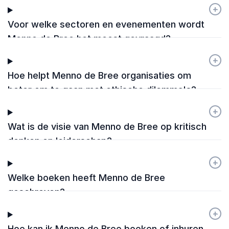
+
-
Voor welke sectoren en evenementen wordt
Menno de Bree het meest gevraagd?
+
-
Hoe helpt Menno de Bree organisaties om
beter om te gaan met ethische dilemma's?
+
-
Wat is de visie van Menno de Bree op kritisch
denken en leiderschap?
+
-
Welke boeken heeft Menno de Bree
geschreven?
+
-
Hoe kan ik Menno de Bree boeken of inhuren