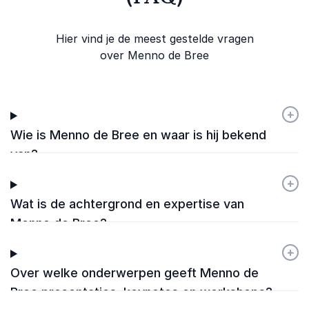
Hier vind je de meest gestelde vragen
over Menno de Bree
+
-
Wie is Menno de Bree en waar is hij bekend
van?
+
-
Wat is de achtergrond en expertise van
Menno de Bree?
+
-
Over welke onderwerpen geeft Menno de
Bree presentaties, keynotes en workshops?