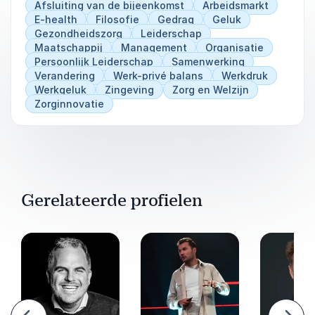
Afsluiting van de bijeenkomst
Arbeidsmarkt
E-health
Filosofie
Gedrag
Geluk
Gezondheidszorg
Leiderschap
Maatschappij
Management
Organisatie
Persoonlijk Leiderschap
Samenwerking
Verandering
Werk-privé balans
Werkdruk
Werkgeluk
Zingeving
Zorg en Welzijn
Zorginnovatie
Gerelateerde profielen
Vorige