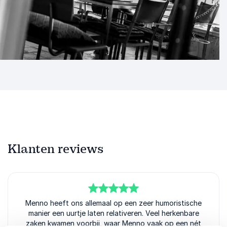
Klanten reviews
5
Menno heeft ons allemaal op een zeer humoristische
van
5
manier een uurtje laten relativeren. Veel herkenbare
zaken kwamen voorbij, waar Menno vaak op een nét