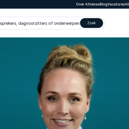
Over Athenas
Blog
Vacatures
Ab
 sprekers, dagvoorzitters of onderwerpen
Zoek