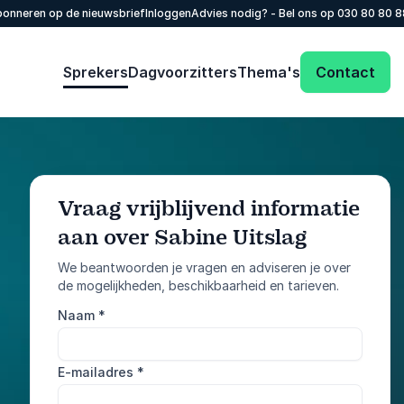
onneren op de nieuwsbrief
Inloggen
Advies nodig? - Bel ons op
030 80 80 
Sprekers
Dagvoorzitters
Thema's
Contact
Vraag vrijblijvend informatie
aan over Sabine Uitslag
: @Model.Profile
Vraag informatie aan
We beantwoorden je vragen en adviseren je over
de mogelijkheden, beschikbaarheid en tarieven.
Bel ons
Naam
*
030 80 80 884
E-mailadres
*