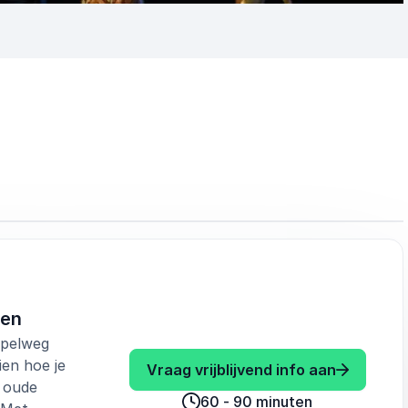
oen
mpelweg
ien hoe je
: Sabine 
Vraag vrijblijvend info aan
, oude
60 - 90 minuten