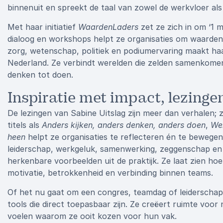
binnenuit en spreekt de taal van zowel de werkvloer al
Met haar initiatief
WaardenLaders
zet ze zich in om ‘1 m
dialoog en workshops helpt ze organisaties om waarden 
zorg, wetenschap, politiek en podiumervaring maakt haa
Nederland. Ze verbindt werelden die zelden samenkomen
denken tot doen.
Inspiratie met impact, lezingen
De lezingen van Sabine Uitslag zijn meer dan verhalen; z
titels als
Anders kijken, anders denken, anders doen
,
Wer
heen
helpt ze organisaties te reflecteren én te bewegen
leiderschap, werkgeluk, samenwerking, zeggenschap en zi
herkenbare voorbeelden uit de praktijk. Ze laat zien h
motivatie, betrokkenheid en verbinding binnen teams.
Of het nu gaat om een congres, teamdag of leiderschap
tools die direct toepasbaar zijn. Ze creëert ruimte voo
voelen waarom ze ooit kozen voor hun vak.