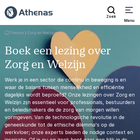
Zoek
Menu
Themas
Zorg en Welzijn
Terug naar de startpagina
Boek een lezing over
Zorg en Welzijn
Werk je in een sector die continu in beweging is en
waar de balans tussen menselijkheid en efficiëntie
dagelijks wordt beproefd? Onze lezingen over Zorg en
Welzijn zijn essentieel voor professionals, bestuurders
en beleidsmakers die de zorg van morgen willen
vormgeven. Van de technologische revolutie in de
geneeskunde tot de ethische dilemma's op de
werkvloer; onze experts bieden de nodige context en
inspiratie. Of je nu op zoek bent naar een blik in de