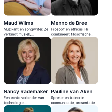
Maud Wilms
Menno de Bree
Muzikant en songwriter. Ze
Filosoof en ethicus. Hij
verbindt muziek,
combineert filosofische
persoonlijke verhalen en
diepgang met humor en
inclusie in inspirerende
helderheid in lezingen over
lezingen die raken en
ethiek, denken en de tragiek
aanzetten tot actie.
van het menselijk bestaan.
Nancy Rademaker
Pauline van Aken
Een echte verbinder van
Spreker en trainer in
technologie,
communicatie, presentatie
klantgerichtheid en
en welzijn, met 30 jaar