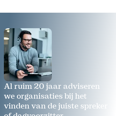
bespreekbaar te maken.
Al ruim 20 jaar adviseren
we organisaties bij het
vinden van de juiste spreker
of dagvoorzitter.