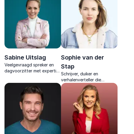
innovatie in energieke
ervaring en een unieke,
keynotes die inspireren en
holistische aanpak.
richting geeft in een tijd van
digitale ontwrichting.
Sabine Uitslag
Sophie van der
Veelgevraagd spreker en
Stap
dagvoorzitter met expertise
Schrijver, duiker en
in zorg, politiek en
verhalenverteller die
onderwijs. Inspirerend,
wetenschap, natuur en
interactief en verbindend.
emotie samenbrengt in
inspirerende inzichten over
klimaat, verandering en
veerkracht.