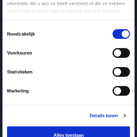
informatie die u aan ze heeft verstrekt of die ze hebben
verzameld op basis van uw gebruik van hun services.
Toestemmingsselectie
Noodzakelijk
Voorkeuren
Duurzame inzetbaarheid
Statistieken
Bekroond met impact: waarom Zwijgverzuim het
Management boek van het Jaar 2026 werd
Marketing
Zwijgverzuim
Stilte doorbreken op de werkvloer
: Bekroond met impact: waarom Zwijgver
Lees blogbericht
Details tonen
Alles toestaan