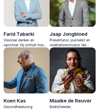
leiderschap.
Farid Tabarki
Jaap Jongbloed
Visionair denker en
Presentator, journalist en
oprichter. Hij onthult hoe
vitaliteitsmotivator die
organisaties kunnen
medewerkers helpt meer
navigeren in een vloeibare
energie, discipline en regie
samenleving, met visie,
te vinden in werk en leven.
veerkracht en
organiserende principes.
Koen Kas
Maaike de Reuver
Gezondheidszorg
Bedrijfsleider,