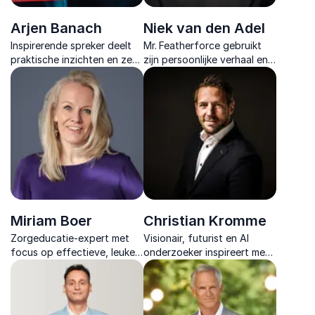
Arjen Banach
Niek van den Adel
Inspirerende spreker deelt
Mr. Featherforce gebruikt
praktische inzichten en zes
zijn persoonlijke verhaal en
bewezen principes om
wetenschappelijke inzichten
werkgeluk en duurzame
om mensen en organisaties
inzetbaarheid
te inspireren tot echte
toekomstgericht vorm te
veerkracht.
geven.
Miriam Boer
Christian Kromme
Zorgeducatie-expert met
Visionair, futurist en AI
focus op effectieve, leuke
onderzoeker inspireert met
en praktische
vernieuwende inzichten
leerstrategieën voor directe
over technologie, menselijke
toepassing.
ontwikkeling en
toekomstgericht