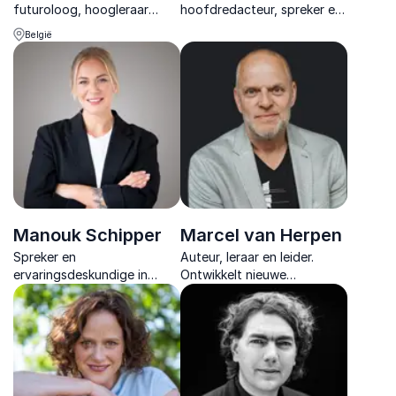
futuroloog, hoogleraar
hoofdredacteur, spreker en
moleculaire oncologie &
dagvoorzitter die haar
België
delight denker. Als spreker
kennis deelt met een globaal
en CEO van Healthskouts
publiek. Van trends
schetst hij een beeld op de
herkennen tot vernieuwing
toekomst van de zorg.
stimuleren.
Manouk Schipper
Marcel van Herpen
Spreker en
Auteur, leraar en leider.
ervaringsdeskundige in
Ontwikkelt nieuwe
mentale signalen laat zien
onderwijspraktijken en
hoe gedrag voorafgaat aan
begeleidt opvoeders. Zijn
uitval en helpt organisaties
filosofie is dat geen kind
eerder ingrijpen en beter
mag worden buitengesloten.
functioneren