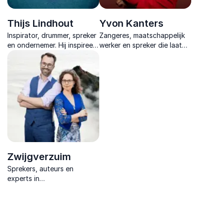
Thijs Lindhout
Yvon Kanters
Inspirator, drummer, spreker
Zangeres, maatschappelijk
en ondernemer. Hij inspireert
werker en spreker die laat
met shows vol muziek,
voelen hoe oprechte
humor en inzichten over
aandacht rust, verbinding
geluk, succes en
en blijvende
persoonlijke groei.
gedragsverandering op
gang brengt.
Zwijgverzuim
Sprekers, auteurs en
experts in
vrouwengezondheid en
beleid die wetenschap en
praktijk verbinden om
zwijgverzuim zichtbaar en