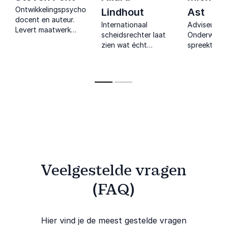
Ontwikkelingspsycholoog,
Lindhout
Ast
docent en auteur.
Internationaal
Adviseur en
Levert maatwerk
scheidsrechter laat
Onderwijse
voor organisaties
zien wat écht
spreekt met
rond onderwerpen
ls
leiderschap en
over effecti
die voor hun doelen
communicatie
motivatie e
van belang zijn.
betekenen als elke
onderwijsve
beslissing telt, op
het veld en
daarbuiten.
Veelgestelde vragen
(FAQ)
Hier vind je de meest gestelde vragen