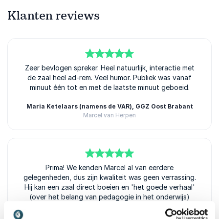
Klanten reviews
5
Zeer bevlogen spreker. Heel natuurlijk, interactie met
van
5
de zaal heel ad-rem. Veel humor. Publiek was vanaf
minuut één tot en met de laatste minuut geboeid.
Maria Ketelaars (namens de VAR), GGZ Oost Brabant
Marcel van Herpen
5
van
5
Prima! We kenden Marcel al van eerdere
gelegenheden, dus zijn kwaliteit was geen verrassing.
Hij kan een zaal direct boeien en 'het goede verhaal'
(over het belang van pedagogie in het onderwijs)
overbrengen. Jammer dat we hem niet elk jaar kunnen
boeken ;-)