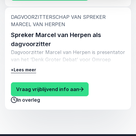
toekomstige vraagstukken en transformeer
jouw perspectief en leiderschap.
DAGVOORZITTERSCHAP VAN SPREKER
:
MARCEL VAN HERPEN
Spreker Marcel van Herpen als
dagvoorzitter
Dagvoorzitter Marcel van Herpen is presentator
van het ‘Denk Groter Debat’ voor Omroep
Brabant TV waar hij verschillende gasten,
+
Lees meer
waaronder Mark Rutte en Guus Meeuwis,
interviewde. Vandaar dat hij eventueel ook
ingezet kan worden als dagvoorzitter of
: Marcel van Herpen Sp
Vraag vrijblijvend info aan
debatleider.
In overleg
Marcel is beschikbaar voor lezingen en als
dagvoorzitter zowel in het Nederlands als
Engels.