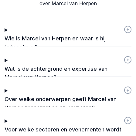
over Marcel van Herpen
+
-
Wie is Marcel van Herpen en waar is hij
bekend van?
+
-
Wat is de achtergrond en expertise van
Marcel van Herpen?
+
-
Over welke onderwerpen geeft Marcel van
Herpen presentaties en keynotes?
+
-
Voor welke sectoren en evenementen wordt