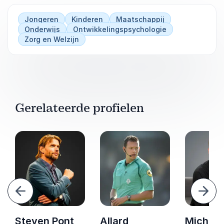
Jongeren
Kinderen
Maatschappij
Onderwijs
Ontwikkelingspsychologie
Zorg en Welzijn
Gerelateerde profielen
Vorige
Volg
Steven Pont
Allard
Michel 