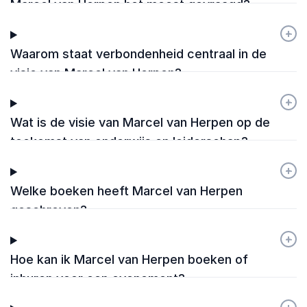
Marcel van Herpen het meest gevraagd?
+
-
Waarom staat verbondenheid centraal in de
visie van Marcel van Herpen?
+
-
Wat is de visie van Marcel van Herpen op de
toekomst van onderwijs en leiderschap?
+
-
Welke boeken heeft Marcel van Herpen
geschreven?
+
-
Hoe kan ik Marcel van Herpen boeken of
inhuren voor een evenement?