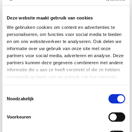
Renée van Schoonhoven, Actis Seminars
Marcel van Herpen
Deze website maakt gebruik van cookies
We gebruiken cookies om content en advertenties te
personaliseren, om functies voor social media te bieden
en om ons websiteverkeer te analyseren. Ook delen we
4
Ook vanuit de deelnemers hoorde ik: een inspirerend
van
5
informatie over uw gebruik van onze site met onze
verhaal, waar we echt mee aan de slag gaan / willen.
partners voor social media, adverteren en analyse. Deze
Een helder betoog, dat ook online de mensen 2 uur
partners kunnen deze gegevens combineren met andere
lang wist te boeien.
informatie die u aan ze heeft verstrekt of die ze hebben
Cock Wielaard, Lentiz
verzameld op basis van uw gebruik van hun services.
Marcel van Herpen
Toestemmingsselectie
Beoordeeld
4.67
/5 gebaseerd op
3
klantbeoordelingen
Noodzakelijk
Voorkeuren
Lezingen