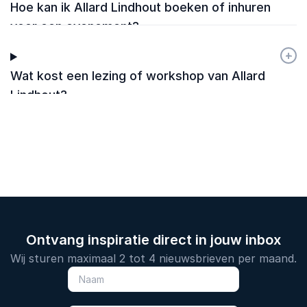
Hoe kan ik Allard Lindhout boeken of inhuren
voor een evenement?
+
-
Wat kost een lezing of workshop van Allard
Lindhout?
Ontvang inspiratie direct in jouw inbox
Wij sturen maximaal 2 tot 4 nieuwsbrieven per maand.