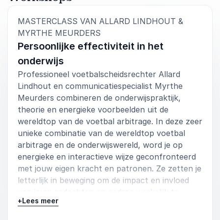
Mohammed Ait el Houssi
MASTERCLASS VAN ALLARD LINDHOUT &
Nederlandse Reassurantie Vereniging
:
MYRTHE MEURDERS
Allard Lindhout
Persoonlijke effectiviteit in het
onderwijs
Professioneel voetbalscheidsrechter Allard
5
Allard Lindhout heeft ons meegenomen in de wereld
van
5
Lindhout en communicatiespecialist Myrthe
van de voetbal arbitrage. We zijn onder de indruk van
Meurders combineren de onderwijspraktijk,
zijn gedrevenheid om zijn passie over te brengen.
Heel interactief en dicht naar het publiek nam hij ons
theorie en energieke voorbeelden uit de
mee in de dilemma's waar de scheidsrechters mee
wereldtop van de voetbal arbitrage. In deze zeer
worden geconfronteerd. Maar ook hoe hij zijn
unieke combinatie van de wereldtop voetbal
wedstrijden voorbereidt en vooral ook evalueert om
arbitrage en de onderwijswereld, word je op
telkens beter te worden. Juist hiermee ook de
energieke en interactieve wijze geconfronteerd
verbinding met ons bedrijf. Heel inspirerend om met
Allard een sessie mee te maken.
met jouw eigen kracht en patronen. Ze zetten je
letterlijk in beweging om de impact en invloed
Tjark de Vries
van jouw gedachten en gedrag werkelijk te
Directeur Strukton Rail
+
Lees meer
ervaren.
Allard Lindhout