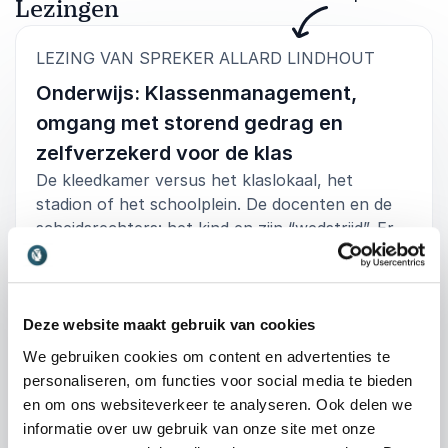
Lezingen
Volare onderwijs
Allard Lindhout
:
LEZING VAN SPREKER ALLARD LINDHOUT
Onderwijs: Klassenmanagement,
5
van
Zeer leuke, interactieve en inspirerende lezing.
5
omgang met storend gedrag en
zelfverzekerd voor de klas
Fleur Zoutberg
Vonk Purmerend
De kleedkamer versus het klaslokaal, het
Allard Lindhout
stadion of het schoolplein. De docenten en de
scheidsrechters: het kind en zijn “wedstrijd”. Er
zijn behoorlijk veel gelijkenissen te trekken
tussen de scheidsrechter op het veld en de rol
5
Zeer boeiend en enthousiast verhaal. Voldeed boven
van
5
van de leerkracht in de klas. Het gaat in beide
verwachting.
rollen om het omzetten van macht naar gezag.
Deze website maakt gebruik van cookies
Ben Kersten
We gebruiken cookies om content en advertenties te
Stichting Fioretti Teylingen
Het respect dat je als leerkracht geeft, mag je
Allard Lindhout
personaliseren, om functies voor social media te bieden
terugverwachten van jouw leerlingen, maar dat
en om ons websiteverkeer te analyseren. Ook delen we
werkt lang niet altijd. Hoe beïnvloed je het eigen
informatie over uw gebruik van onze site met onze
klassenmanagement om het optimale
+
Lees meer