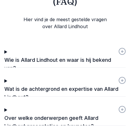
(FAQ)
Hier vind je de meest gestelde vragen
over Allard Lindhout
+
-
Wie is Allard Lindhout en waar is hij bekend
van?
+
-
Wat is de achtergrond en expertise van Allard
Lindhout?
+
-
Over welke onderwerpen geeft Allard
Lindhout presentaties en keynotes?