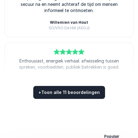
secuur na en neemt achteraf de tijd om mensen
informeel te ontmoeten.
Willemien van Hout
SO/VSO De Hilt (ASOJ)
Allard Lindhout
5
van
Enthousiast, energiek verhaal. afwisseling tussen
5
spreken, voorbeelden, publiek betrekken is goed.
Mariette Harmsen
Landstede Groep
Allard Lindhout
+
Toon alle 11 beoordelingen
Beoordeeld
4.91
/5 gebaseerd op
11
klantbeoordelingen
5
van
Inspirerende lezing, met goede verbinding met de
5
onderwijspraktijk.
Marie-Louise Courtens
Populair