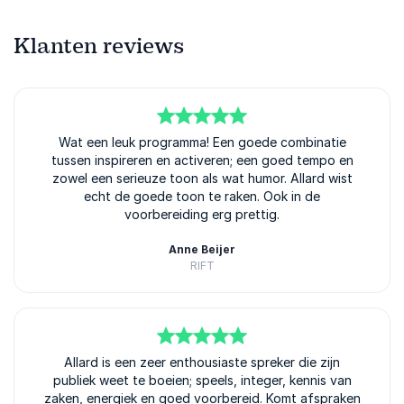
Klanten reviews
5
van
Wat een leuk programma! Een goede combinatie
5
tussen inspireren en activeren; een goed tempo en
zowel een serieuze toon als wat humor. Allard wist
echt de goede toon te raken. Ook in de
voorbereiding erg prettig.
Anne Beijer
RIFT
Allard Lindhout
5
van
Allard is een zeer enthousiaste spreker die zijn
5
publiek weet te boeien; speels, integer, kennis van
zaken, energiek en goed voorbereid. Komt afspraken