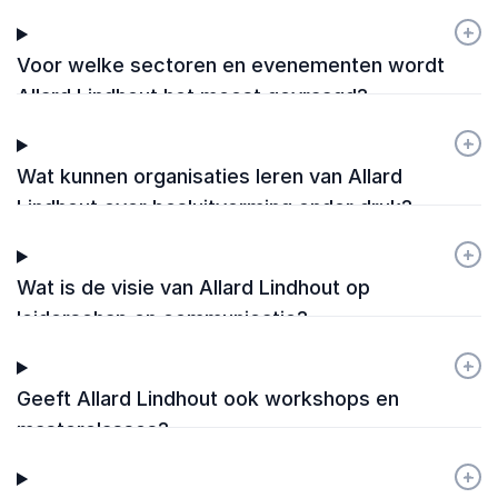
+
-
Voor welke sectoren en evenementen wordt
Allard Lindhout het meest gevraagd?
+
-
Wat kunnen organisaties leren van Allard
Lindhout over besluitvorming onder druk?
+
-
Wat is de visie van Allard Lindhout op
leiderschap en communicatie?
+
-
Geeft Allard Lindhout ook workshops en
masterclasses?
+
-