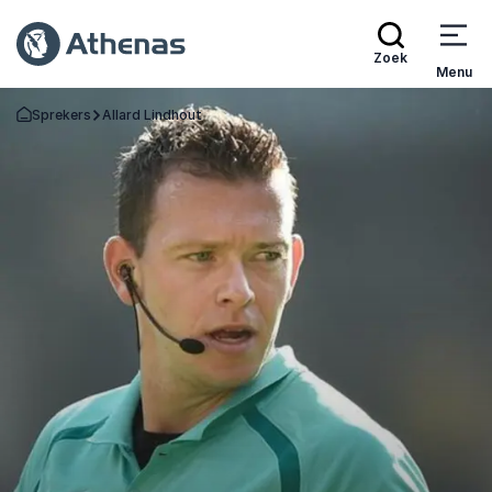
Zoek
Menu
Sprekers
Allard Lindhout
Terug naar de startpagina