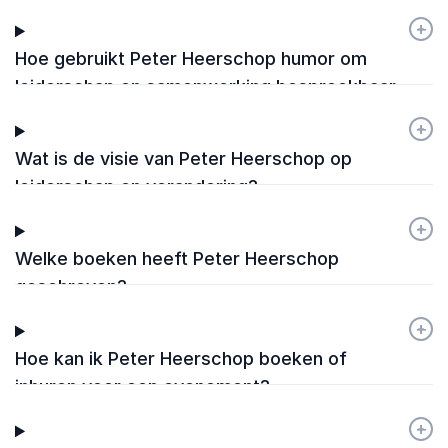
+
-
Hoe gebruikt Peter Heerschop humor om
leiderschap en samenwerking bespreekbaar
te maken?
+
-
Wat is de visie van Peter Heerschop op
leiderschap en verandering?
+
-
Welke boeken heeft Peter Heerschop
geschreven?
+
-
Hoe kan ik Peter Heerschop boeken of
inhuren voor een evenement?
+
-