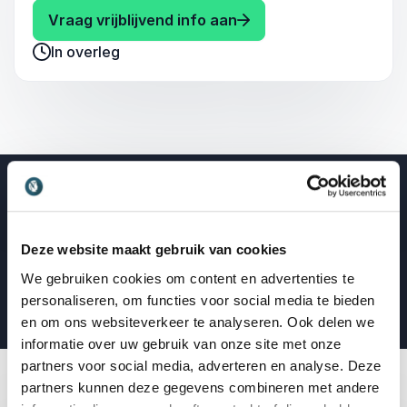
betrekken bij het programma. Hij schakelt
: Peter Heerschop Dagv
Vraag vrijblijvend info aan
moeiteloos tussen inhoudelijke gesprekken,
In overleg
spontane momenten en humor, waardoor een
ontspannen en betrokken sfeer ontstaat.
Tegelijkertijd bewaakt hij de rode draad van het
event en zorgt hij voor een sterke balans tussen
tempo, verdieping en verbinding.
Video van dagvoorzitter Peter Heerschop
Pleidooi voor het leraarschap door
Deze website maakt gebruik van cookies
Peter Heerschop
We gebruiken cookies om content en advertenties te
personaliseren, om functies voor social media te bieden
en om ons websiteverkeer te analyseren. Ook delen we
informatie over uw gebruik van onze site met onze
partners voor social media, adverteren en analyse. Deze
partners kunnen deze gegevens combineren met andere