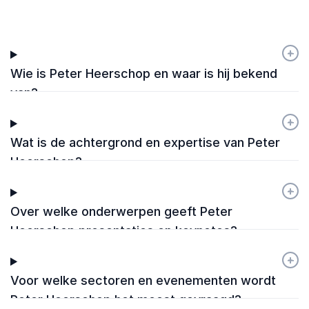
+
-
Wie is Peter Heerschop en waar is hij bekend
van?
+
-
Wat is de achtergrond en expertise van Peter
Heerschop?
+
-
Over welke onderwerpen geeft Peter
Heerschop presentaties en keynotes?
+
-
Voor welke sectoren en evenementen wordt
Peter Heerschop het meest gevraagd?