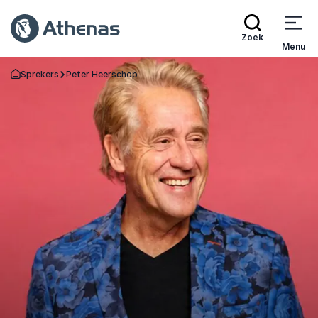
Zoek
Menu
Sprekers
Peter Heerschop
Terug naar de startpagina