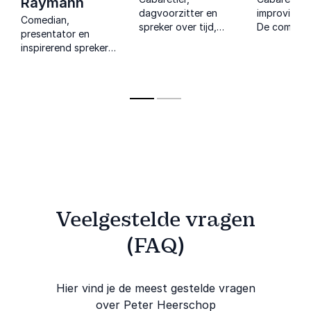
Raymann
dagvoorzitter en
improvisati
Comedian,
spreker over tijd,
De comedy
presentator en
snelheid en
afsluiting 
inspirerend spreker
efficiëntie.
event! Inter
die met humor en
Prikkelend,
muzikaal e
inzicht spreekt over
humoristisch en altijd
maat.
leiderschap, inclusie
scherp.
en persoonlijke groei.
Veelgestelde vragen
(FAQ)
Hier vind je de meest gestelde vragen
over Peter Heerschop