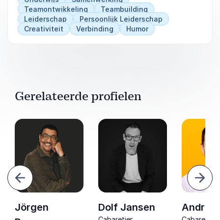
Teamontwikkeling
Teambuilding
Leiderschap
Persoonlijk Leiderschap
Creativiteit
Verbinding
Humor
Gerelateerde profielen
Vorige
Volg
Jörgen
Dolf Jansen
Andries
Cabaretier,
Cabaretier 