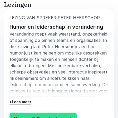
Lezingen
:
LEZING VAN SPREKER PETER HEERSCHOP
Humor en leiderschap in verandering
Verandering roept vaak weerstand, onzekerheid
of spanning op binnen teams en organisaties. In
deze lezing laat Peter Heerschop zien hoe
humor juist kan helpen om moeilijke gesprekken
toegankelijk te maken en mensen dichter bij
elkaar te brengen. Met herkenbare verhalen,
scherpe observaties en veel interactie inspireert
hij deelnemers om anders te kijken naar
leiderschap, communicatie en samenwerking. De
combinatie van luchtigheid en inhoud zorgt voor
nieuwe inzichten die direct toepasbaar zijn
+
Lees meer
binnen organisaties en teams.