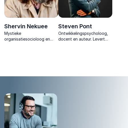
Shervin Nekuee
Steven Pont
Mystieke
Ontwikkelingspsycholoog,
organisatiesocioloog en
docent en auteur. Levert
bevlogen spreker. Hij
maatwerk voor organisaties
verbindt diversiteit, inclusie
rond onderwerpen die voor
en mystiek tot een krachtige
hun doelen van belang zijn.
visie op
organisatieontwikkeling.