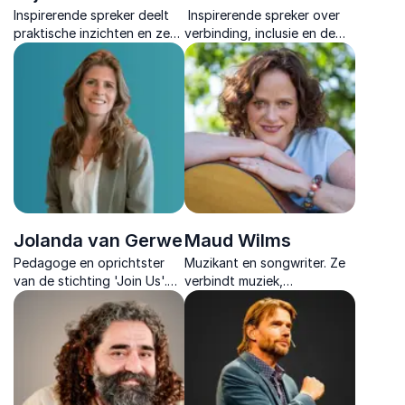
Inspirerende spreker deelt
Inspirerende spreker over
praktische inzichten en zes
verbinding, inclusie en de
bewezen principes om
kracht van menselijke
werkgeluk en duurzame
veerkracht.
inzetbaarheid
toekomstgericht vorm te
geven.
Jolanda van Gerwe
Maud Wilms
Pedagoge en oprichtster
Muzikant en songwriter. Ze
van de stichting 'Join Us'.
verbindt muziek,
Ze geeft lezingen over de
persoonlijke verhalen en
eenzaamheid van jongeren
inclusie in inspirerende
en hoe we hun mentale
lezingen die raken en
gezondheid kunnen
aanzetten tot actie.
verbeteren.