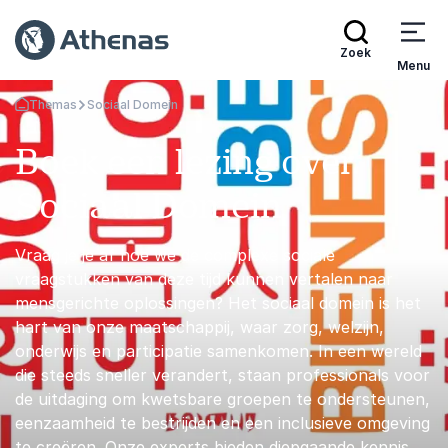
Zoek
Menu
Themas
Sociaal Domein
Terug naar de startpagina
Boek een lezing over
Sociaal Domein
Vraag je je af hoe we de complexe sociale
vraagstukken van deze tijd kunnen vertalen naar
mensgerichte oplossingen? Het sociaal domein is het
hart van onze maatschappij, waar zorg, welzijn,
onderwijs en participatie samenkomen. In een wereld
die steeds sneller verandert, staan professionals voor
de uitdaging om kwetsbare groepen te ondersteunen,
eenzaamheid te bestrijden en een inclusieve omgeving
te creëren. Onze experts bieden diepgaande kennis