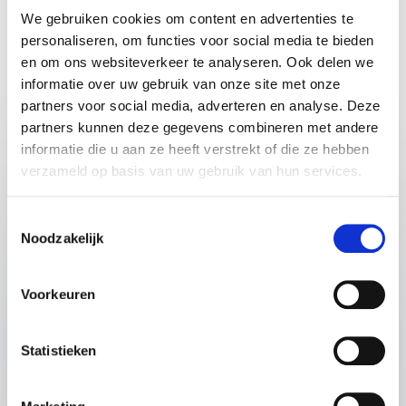
Beoordeeld
5.00
/5 gebaseerd op
1
klantbeoordelingen
We gebruiken cookies om content en advertenties te
personaliseren, om functies voor social media te bieden
en om ons websiteverkeer te analyseren. Ook delen we
informatie over uw gebruik van onze site met onze
partners voor social media, adverteren en analyse. Deze
Lezingen
partners kunnen deze gegevens combineren met andere
informatie die u aan ze heeft verstrekt of die ze hebben
:
LEZING VAN SPREKER SHERVIN NEKUEE
verzameld op basis van uw gebruik van hun services.
Wijsheid in Leiderschap; Mystieke
benadering van leiderschap en
Toestemmingsselectie
Noodzakelijk
transformatie
Ontdek hoe je jouw organisatie kunt
transformeren door traditionele
Voorkeuren
leiderschapsmodellen te combineren met de
diepgaande wijsheid van mystieke tradities.
Statistieken
Spreker Shervin Nekuee biedt praktische
inzichten om jouw team te inspireren en
veranderingen succesvol door te voeren. Til