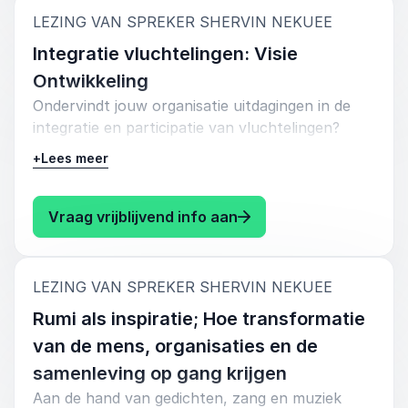
:
LEZING VAN SPREKER SHERVIN NEKUEE
Integratie vluchtelingen: Visie
Ontwikkeling
Ondervindt jouw organisatie uitdagingen in de
integratie en participatie van vluchtelingen?
Shervin Nekuee deelt innovatieve benaderingen
+
Lees meer
en praktische oplossingen om vluchtelingen
effectief te integreren en een gevoel van thuis
te creëren. Verhoog de impact van jouw
: Shervin Nekuee Integr
Vraag vrijblijvend info aan
inclusiebeleid en maak van Nederland een echte
thuisbasis voor nieuwkomers. Boek nu en geef
je organisatie een nieuwe richting in
:
LEZING VAN SPREKER SHERVIN NEKUEE
vluchtelingenintegratie.
Rumi als inspiratie; Hoe transformatie
van de mens, organisaties en de
samenleving op gang krijgen
Aan de hand van gedichten, zang en muziek