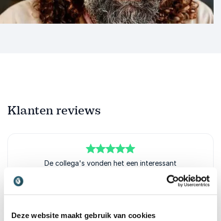
Klanten reviews
5
van
De collega's vonden het een interessant
5
gesprek/lezing; prikkelend.
Kathleen Harteel
UWV
Deze website maakt gebruik van cookies