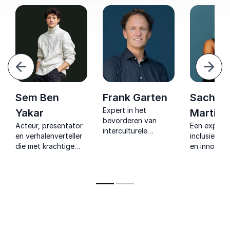
Vorige
Volg
Sem Ben
Frank Garten
Sacha
Expert in het
Yakar
Martina
bevorderen van
Acteur, presentator
Een expert 
interculturele
en verhalenverteller
inclusie, le
samenwerking en het
die met krachtige
en innovatie
versterken van
storytelling,
organisatie
persoonlijk
interactie en
inspireert m
leiderschap binnen
theatrale energie
vernieuwen
organisaties.
diversiteit en Pride
inzichten e
tastbaar maakt voor
praktische
elk publiek.
strategieën