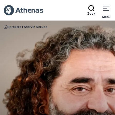
Zoek
Menu
Sprekers
Shervin Nekuee
Terug naar de startpagina