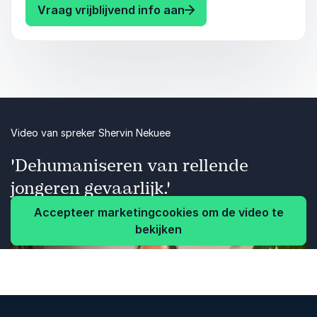
voorstelling vol muziek en poëzie. Ontdek hoe je
: Shervin Nekuee De sa
Vraag vrijblijvend info aan
de dynamiek van verandering kunt omarmen en
eenheid binnen jouw team kunt bevorderen.
Boek nu en bied jouw organisatie een unieke,
transformatieve ervaring.
Video van spreker Shervin Nekuee
'Dehumaniseren van rellende
jongeren gevaarlijk.'
Accepteer marketingcookies om de video te
bekijken