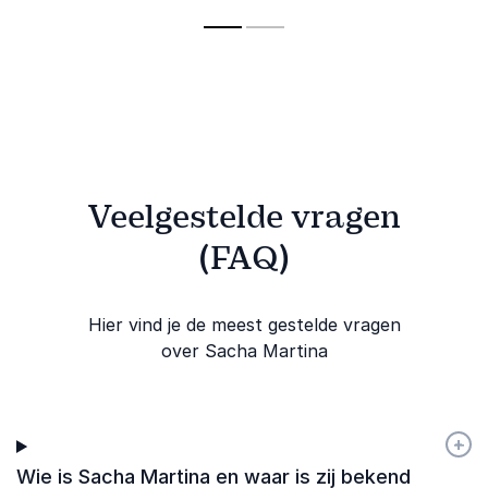
de kracht van
samenwerki
met humor en
menselijke
leven breng
scherpe inzichten.
verbinding.
Veelgestelde vragen
(FAQ)
Hier vind je de meest gestelde vragen
over Sacha Martina
+
-
Wie is Sacha Martina en waar is zij bekend