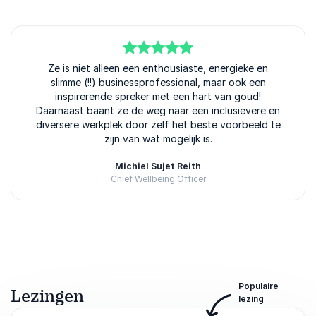
5
van
Ze is niet alleen een enthousiaste, energieke en
5
slimme (!!) businessprofessional, maar ook een
inspirerende spreker met een hart van goud!
Daarnaast baant ze de weg naar een inclusievere en
diversere werkplek door zelf het beste voorbeeld te
zijn van wat mogelijk is.
Michiel Sujet Reith
Chief Wellbeing Officer
Beoordeeld
5.00
/5 gebaseerd op
1
klantbeoordelingen
Populaire
Lezingen
lezing