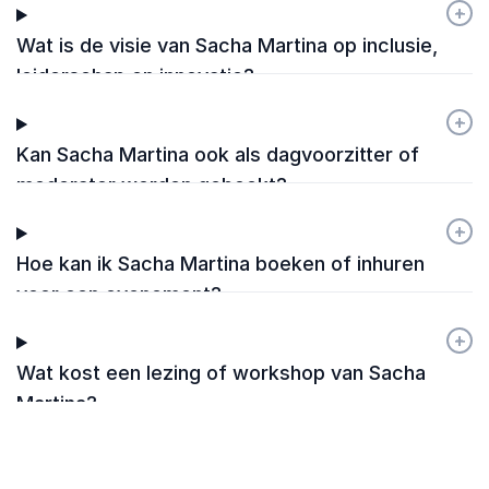
+
-
Wat is de visie van Sacha Martina op inclusie,
leiderschap en innovatie?
+
-
Kan Sacha Martina ook als dagvoorzitter of
moderator worden geboekt?
+
-
Hoe kan ik Sacha Martina boeken of inhuren
voor een evenement?
+
-
Wat kost een lezing of workshop van Sacha
Martina?