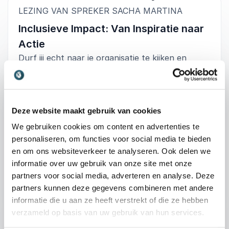
:
LEZING VAN SPREKER SACHA MARTINA
Inclusieve Impact: Van Inspiratie naar
Actie
Durf jij echt naar je organisatie te kijken en
veranderingen te omarmen? Sacha Martina
neemt je mee in een inspirerende sessie die
verder gaat dan de standaard antwoorden. Met
haar diepgaande expertise in diversiteit, inclusie
Deze website maakt gebruik van cookies
en leiderschap laat ze zien hoe bedrijven
We gebruiken cookies om content en advertenties te
concrete stappen kunnen zetten om duurzame
personaliseren, om functies voor social media te bieden
impact te maken. Ze combineert scherpe
en om ons websiteverkeer te analyseren. Ook delen we
inzichten met praktische strategieën en een
informatie over uw gebruik van onze site met onze
vleugje humor, waardoor de lezing niet alleen
partners voor social media, adverteren en analyse. Deze
leerzaam is, maar ook blijft hangen. Deelnemers
partners kunnen deze gegevens combineren met andere
+
Lees meer
verlaten de zaal met nieuwe perspectieven,
informatie die u aan ze heeft verstrekt of die ze hebben
toepasbare tools en de motivatie om actie te
verzameld op basis van uw gebruik van hun services.
ondernemen, precies wat nodig is om groei en
: Sacha Martina Inclusi
Vraag vrijblijvend info aan