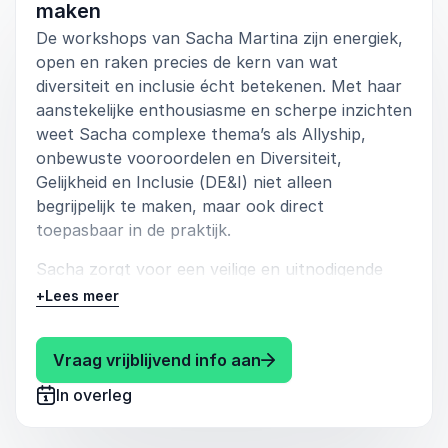
maken
De workshops van Sacha Martina zijn energiek,
open en raken precies de kern van wat
diversiteit en inclusie écht betekenen. Met haar
aanstekelijke enthousiasme en scherpe inzichten
weet Sacha complexe thema’s als Allyship,
onbewuste vooroordelen en Diversiteit,
Gelijkheid en Inclusie (DE&I) niet alleen
begrijpelijk te maken, maar ook direct
toepasbaar in de praktijk.
Sacha zorgt voor een veilige en uitnodigende
omgeving waarin iedereen durft te spreken en te
+
Lees meer
luisteren. Ze nodigt deelnemers uit om vragen te
stellen, ervaringen te delen en samen te
: Sacha Martina Worksh
Vraag vrijblijvend info aan
ontdekken hoe je stap voor stap kunt bouwen
aan een inclusieve cultuur, op de werkvloer en
In overleg
daarbuiten.