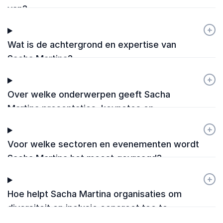
van?
+
-
Wat is de achtergrond en expertise van
Sacha Martina?
+
-
Over welke onderwerpen geeft Sacha
Martina presentaties, keynotes en
workshops?
+
-
Voor welke sectoren en evenementen wordt
Sacha Martina het meest gevraagd?
+
-
Hoe helpt Sacha Martina organisaties om
diversiteit en inclusie concreet toe te
passen?