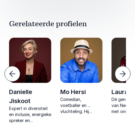
Gerelateerde profielen
Vorige
Volg
Danielle
Mo Hersi
Laura B
Comedian,
Dé generati
Jiskoot
voetballer en ...
van Nederla
Expert in diversiteit
vluchteling. Hij
met onderz
en inclusie, energieke
inspireert met zijn
praktijkerva
spreker en
vele levensverhalen
Generatie Z
dagvoorzitter die
vol hoop, humor en
intergenera
het publiek boeit