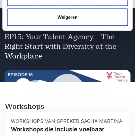
brengt structuur, interactie en energie die
deelnemers inspireren en verbinden. Haar unieke
Weigeren
aanpak maakt van elk evenement een succes
Video van spreker Sacha Martina
dat blijft resoneren.
EP15: Your Talent Agency - The
Right Start with Diversity at the
Workplace
Vorige
Volgende
Workshops
Afspelen
:
WORKSHOPS VAN SPREKER SACHA MARTINA
Workshops die inclusie voelbaar