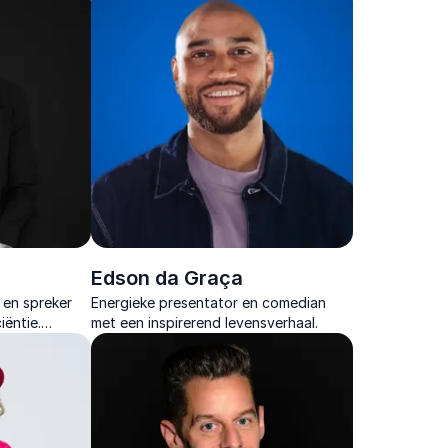
id.
wordt. Perfect voor jouw event!
Edson da Graça
 en spreker
Energieke presentator en comedian
iëntie.
met een inspirerend levensverhaal.
 altijd