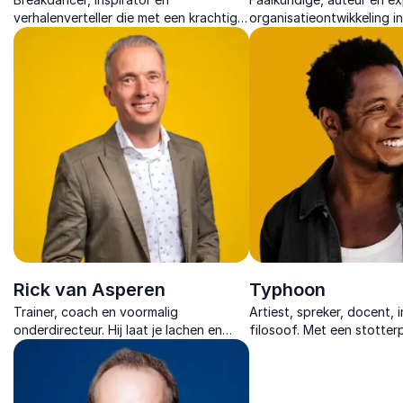
verhalenverteller die met een krachtig
organisatieontwikkeling i
levensverhaal en live performance laat
humor en praktische inzi
zien dat mindset grenzen doorbreekt.
fouten te benutten als m
groei en innovatie.
Rick van Asperen
Typhoon
Trainer, coach en voormalig
Artiest, spreker, docent, 
onderdirecteur. Hij laat je lachen en
filosoof. Met een stotte
leren met zijn lezingen over gedrag,
de muziekindustrie.
brein en samenwerken.