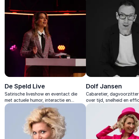
bevordert, zelfs in lastige situaties.
zelfsturing en menselijkhe
De Speld Live
Dolf Jansen
Satirische liveshow en eventact die
Cabaretier, dagvoorzitter
met actuele humor, interactie en
over tijd, snelheid en effic
maatwerk zorgt voor een energieke
Prikkelend, humoristisch en
afsluiting van elk evenement.
scherp.