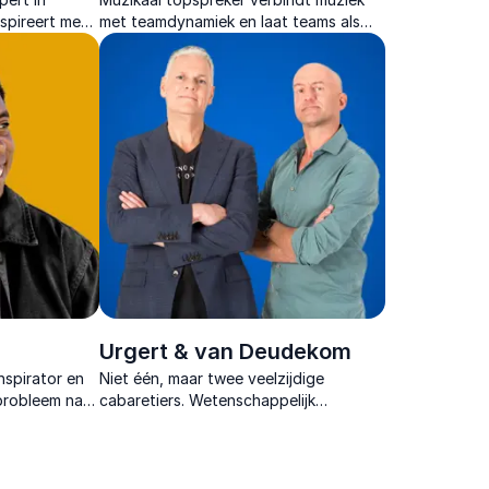
nspireert met
met teamdynamiek en laat teams als
chten om
een orkest samenwerken, energiek en
otor voor
altijd praktisch toepasbaar.
Urgert & van Deudekom
inspirator en
Niet één, maar twee veelzijdige
rprobleem naar
cabaretiers. Wetenschappelijk
onderbouwde shows voor een zakelijk
publiek die een diepe indruk
achterlaten.