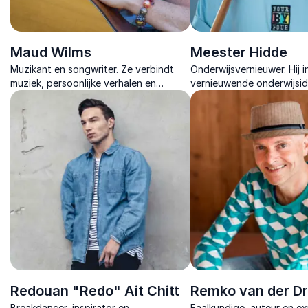
Maud Wilms
Meester Hidde
Muzikant en songwriter. Ze verbindt
Onderwijsvernieuwer. Hij i
muziek, persoonlijke verhalen en
vernieuwende onderwijsid
inclusie in inspirerende lezingen die
en verhalen die kansengel
raken en aanzetten tot actie.
innovatie tastbaar maken.
Redouan "Redo" Ait Chitt
Remko van der Dr
Breakdancer, inspirator en
Faalkundige, auteur en ex