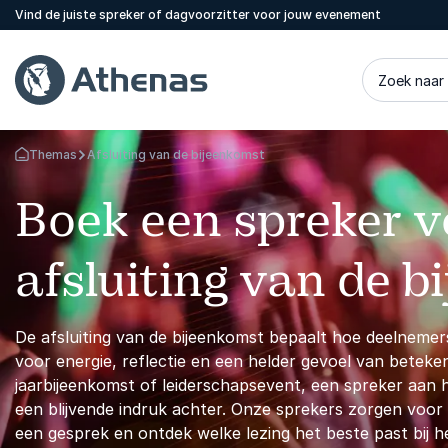
Vind de juiste spreker of dagvoorzitter voor jouw evenement
Zoek naar
Themas
Afsluiting van de bijeenkomst
Terug naar de startpagina
Boek een spreker v
afsluiting van de 
De afsluiting van de bijeenkomst bepaalt hoe deelnemer
voor energie, reflectie en een helder gevoel van betek
jaarbijeenkomst of leiderschapsevent, een spreker aan h
een blijvende indruk achter. Onze sprekers zorgen voor e
een gesprek en ontdek welke lezing het beste past bij h