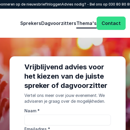
onneren op de nieuwsbrief
Inloggen
Advies nodig? - Bel ons op
030 80 80 
Sprekers
Dagvoorzitters
Thema's
Contact
Vrijblijvend advies voor
het kiezen van de juiste
spreker of dagvoorzitter
Vertel ons meer over jouw evenement. We
adviseren je graag over de mogelijkheden.
Naam
*
Emailadres
*