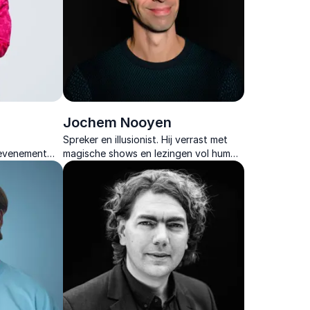
Jochem Nooyen
Spreker en illusionist. Hij verrast met
 evenement
magische shows en lezingen vol humor,
illusies en inzichten over mens en brein.