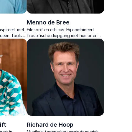
Menno de Bree
nspireert met
Filosoof en ethicus. Hij combineert
eeën, tools
filosofische diepgang met humor en
ijkheid en
helderheid in lezingen over ethiek,
denken en de tragiek van het menselijk
bestaan.
ift
Richard de Hoop
pert in
Muzikaal topspreker verbindt muziek