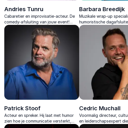
Andries Tunru
Barbara Breedijk
Cabaretier en improvisatie-acteur. De
Muzikale wrap‑up speciali
comedy-afsluiting van jouw event!
humoristische dagafsluite
Interactief, muzikaal en 100% op maat.
op maat gemaakte wrap-
humor en inhoud, de perfe
van jouw evenement.
Patrick Stoof
Cedric Muchall
Acteur en spreker. Hij laat met humor
Voormalig directeur, cultu
zien hoe je communicatie versterkt,
en leiderschapsexpert die
teams verbindt en creativiteit
laat groeien met vertrou