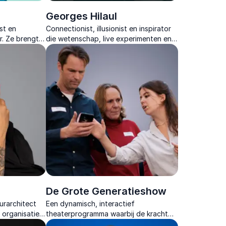
Georges Hilaul
st en
Connectionist, illusionist en inspirator
r. Ze brengt
die wetenschap, live experimenten en
ups met
persoonlijke verhalen samenbrengt tot
cte afsluiter
een onvergetelijke ervaring.
De Grote Generatieshow
urarchitect
Een dynamisch, interactief
 organisaties
theaterprogramma waarbij de kracht
wen,
van alle generaties optimaal benut