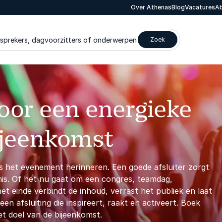
Over Athenas
Blog
Vacatures
Ab
 sprekers, dagvoorzitters of onderwerpen
Zoek
oor een energieke
bijeenkomst
s het evenement herinneren. Een goede afsluiter zorgt
enis. Of het nu gaat om een congres, teamdag,
et einde verbindt de inhoud, verrast het publiek en laat
en afsluiting die inspireert, raakt en activeert. Boek
et doel van de bijeenkomst.