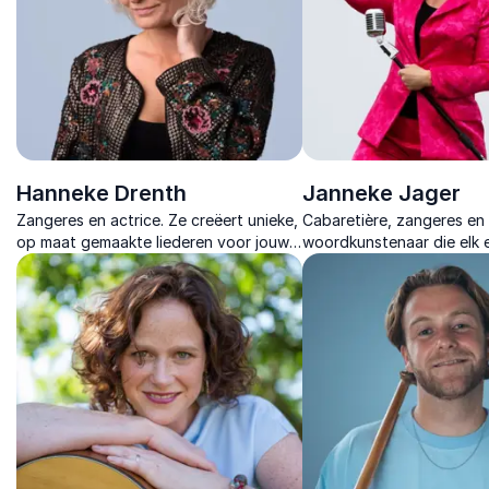
Hanneke Drenth
Janneke Jager
Zangeres en actrice. Ze creëert unieke,
Cabaretière, zangeres en
op maat gemaakte liederen voor jouw
woordkunstenaar die elk
bedrijf of evenement.
energie en humor geeft.