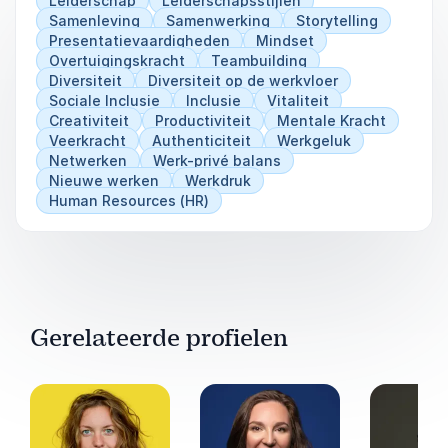
Leiderschap
Leiderschapsstijlen
Samenleving
Samenwerking
Storytelling
Presentatievaardigheden
Mindset
Overtuigingskracht
Teambuilding
Diversiteit
Diversiteit op de werkvloer
Sociale Inclusie
Inclusie
Vitaliteit
Creativiteit
Productiviteit
Mentale Kracht
Veerkracht
Authenticiteit
Werkgeluk
Netwerken
Werk-privé balans
Nieuwe werken
Werkdruk
Human Resources (HR)
Gerelateerde profielen