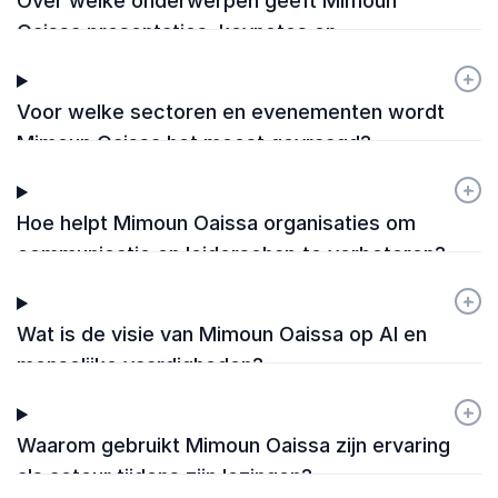
Over welke onderwerpen geeft Mimoun
Oaissa presentaties, keynotes en
workshops?
+
-
Voor welke sectoren en evenementen wordt
Mimoun Oaissa het meest gevraagd?
+
-
Hoe helpt Mimoun Oaissa organisaties om
communicatie en leiderschap te verbeteren?
+
-
Wat is de visie van Mimoun Oaissa op AI en
menselijke vaardigheden?
+
-
Waarom gebruikt Mimoun Oaissa zijn ervaring
als acteur tijdens zijn lezingen?