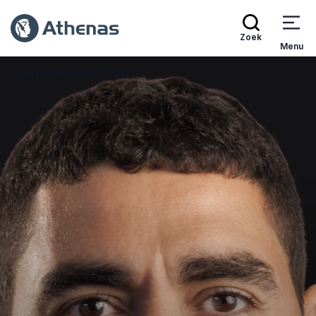
Zoek
Menu
Sprekers
Mimoun Oaissa
Terug naar de startpagina