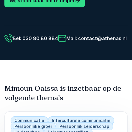
Wij staan klaar om te helpen
Weet je precies welke AI-tools impact
hebben op jouw werk
Kun je beter anticiperen op veranderingen
en jezelf positioneren als uniek professional
Bel: 030 80 80 884
Mail:
contact@athenas.nl
Heb je inzicht in hoe AI jouw rol verandert,
en versterkt, als mens in een digitale wereld
Mimoun Oaissa is inzetbaar op de
volgende thema’s
Communicatie
Interculturele communicatie
Persoonlijke groei
Persoonlijk Leiderschap