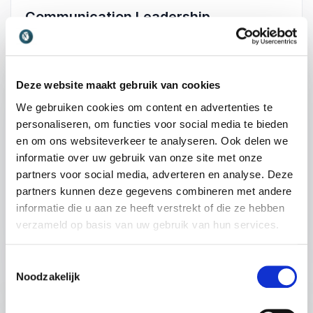
Communication Leadership
Hoe zorg je dat jouw boodschap echt landt in
gesprekken met collega’s, klanten of
leidinggevenden? In deze energieke en
interactieve lezing ontdek je hoe je jouw
Deze website maakt gebruik van cookies
communicatie slimmer en strategischer inzet,
We gebruiken cookies om content en advertenties te
met meer overtuiging, senioriteit en effect.
personaliseren, om functies voor social media te bieden
en om ons websiteverkeer te analyseren. Ook delen we
Spreker Mimoun Oaissa neemt je mee in de
informatie over uw gebruik van onze site met onze
verborgen dynamiek van gesprekken en laat je
partners voor social media, adverteren en analyse. Deze
zien hoe je ‘het gesprek onder het gesprek’ leert
partners kunnen deze gegevens combineren met andere
herkennen en beïnvloeden. Door zijn
informatie die u aan ze heeft verstrekt of die ze hebben
achtergrond als acteur en trainer krijg je
+
Lees meer
verzameld op basis van uw gebruik van hun services.
technieken aangereikt die niet in een
managementboek staan, maar rechtstreeks
: Mimoun Oaissa Commu
Vraag vrijblijvend info aan
Toestemmingsselectie
toepasbaar zijn in de praktijk.
Noodzakelijk
45 minuten
Je ontdekt hoe je met subtiele aanpassingen in
houding, taalgebruik en timing jouw leiderschap