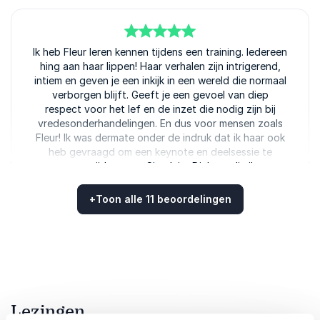
5
Ik heb Fleur leren kennen tijdens een training. Iedereen
van
5
hing aan haar lippen! Haar verhalen zijn intrigerend,
intiem en geven je een inkijk in een wereld die normaal
verborgen blijft. Geeft je een gevoel van diep
respect voor het lef en de inzet die nodig zijn bij
vredesonderhandelingen. En dus voor mensen zoals
Fleur! Ik was dermate onder de indruk dat ik haar ook
heb gevraagd om een keynote en deelsessie te
verzorgen tijdens een Circulaire Dialoog die ik voor
de provincie Zuid-Holland organiseerde. Dialoog,
radicale nieuwsgierigheid en begrip voor andere
+
Toon alle 11 beoordelingen
perspectieven waren elementen die we o.a. wilden
Beoordeeld
4.73
/5 gebaseerd op
11
klantbeoordelingen
meegeven aan de aanwezigen en Fleur paste daar
met haar verhaal helemaal bij. Haar woorden waren
indringend, kwamen binnen en zetten mensen aan het
denken. Precies wat we wilden!
Jolanda van Schaick, CREM
Lezingen
Fleur Ravensbergen