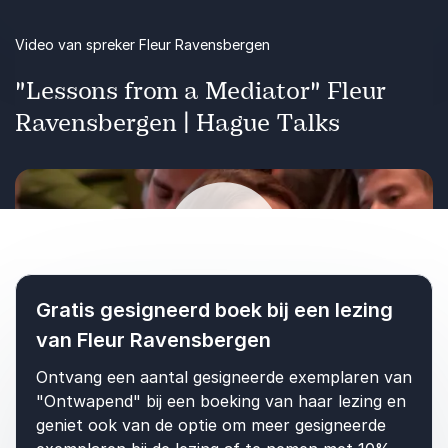
congres.
Video van spreker Fleur Ravensbergen
Margreet Ruijsbroek, Senior communicatieadviseur en
speechschrijver, Nationaal Coördinator
"Lessons from a Mediator" Fleur
Terrorismebestrijding en Veiligheid (NCTV)
Fleur Ravensbergen
Ravensbergen | Hague Talks
Fleur Ravensbergen
5
Fleur is een authentieke spreker die open staat voor
van
5
haar publiek en haar publiek open laat staan voor
situaties die voor hen grotendeels onbekend zijn én
die tegelijkertijd enorm tot de verbeelding spreken.
Als Fleur spreekt en in dialoog gaat is de tijd altijd te
Gratis gesigneerd boek bij een lezing
kort.
Afspelen
van Fleur Ravensbergen
Stefan Szepesi, Hoofd SOM Academie,
WesselinkvanZijst
Ontvang een aantal gesigneerde exemplaren van
Fleur Ravensbergen
"Ontwapend" bij een boeking van haar lezing en
Fleur Ravensbergen
geniet ook van de optie om meer gesigneerde