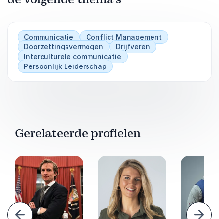
Communicatie
Conflict Management
Doorzettingsvermogen
Drijfveren
Interculturele communicatie
Persoonlijk Leiderschap
Gerelateerde profielen
Vorige