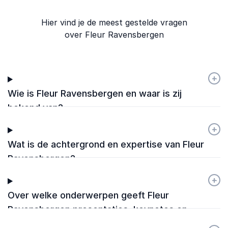
Hier vind je de meest gestelde vragen
over Fleur Ravensbergen
+
-
Wie is Fleur Ravensbergen en waar is zij
bekend van?
+
-
Wat is de achtergrond en expertise van Fleur
Ravensbergen?
+
-
Over welke onderwerpen geeft Fleur
Ravensbergen presentaties, keynotes en
workshops?