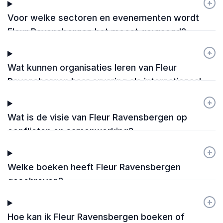
+
-
Voor welke sectoren en evenementen wordt
Fleur Ravensbergen het meest gevraagd?
+
-
Wat kunnen organisaties leren van Fleur
Ravensbergen haar ervaring als internationaal
vredesbemiddelaar?
+
-
Wat is de visie van Fleur Ravensbergen op
conflicten en samenwerking?
+
-
Welke boeken heeft Fleur Ravensbergen
geschreven?
+
-
Hoe kan ik Fleur Ravensbergen boeken of