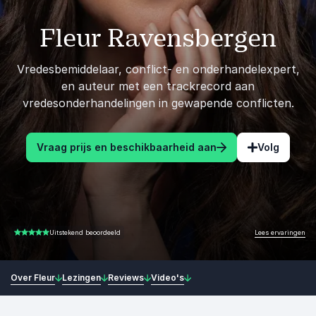
Fleur Ravensbergen
Vredesbemiddelaar, conflict- en onderhandelexpert,
en auteur met een trackrecord aan
vredesonderhandelingen in gewapende conflicten.
Vraag prijs en beschikbaarheid aan
Volg
Lees ervaringen
Uitstekend beoordeeld
4.73 van 5
Over Fleur
Lezingen
Reviews
Video's