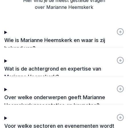
Hier vind je de meest gestelde vragen
over Marianne Heemskerk
+
-
Wie is Marianne Heemskerk en waar is zij
bekend van?
+
-
Wat is de achtergrond en expertise van
Marianne Heemskerk?
+
-
Over welke onderwerpen geeft Marianne
Heemskerk presentaties en keynotes?
+
-
Voor welke sectoren en evenementen wordt