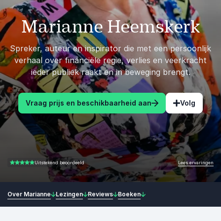
Marianne Heemskerk
Spreker, auteur en inspirator die met een persoonlijk
verhaal over financiële regie, verlies en veerkracht
ieder publiek raakt en in beweging brengt.
Vraag prijs en beschikbaarheid aan
Volg
Lees ervaringen
Uitstekend beoordeeld
5.00 van 5
Over Marianne
Lezingen
Reviews
Boeken