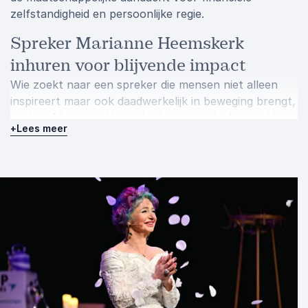
zelfstandigheid en persoonlijke regie.
Spreker Marianne Heemskerk
inhuren voor blijvende impact
Wie zoekt naar een spreker die mensen niet alleen
inspireert maar ook daadwerkelijk in beweging brengt,
vindt in Marianne Heemskerk een unieke keuze. Haar
+
Lees meer
combinatie van zakelijke ervaring, persoonlijke
kwetsbaarheid, humor en praktische inzichten zorgt
voor een presentatie die raakt en nog lang onderwerp
van gesprek blijft.
Boek spreker Marianne Heemskerk voor jouw event
en geef deelnemers de inspiratie om vandaag al de
regie over hun financiële toekomst te versterken.
Neem vrijblijvend contact op voor meer informatie of
om meteen een boeking te maken.