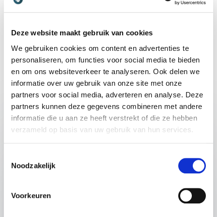
Wesley Tax
+
Toon alle 4 beoordelingen
Beoordeeld
5.00
/5 gebaseerd op
4
klantbeoordelingen
Deze website maakt gebruik van cookies
We gebruiken cookies om content en advertenties te
personaliseren, om functies voor social media te bieden
5
van
Fris, origineel en prikkelend was de presentatie van
5
en om ons websiteverkeer te analyseren. Ook delen we
Marianne Heemskerk op ons symposium over rouw.
informatie over uw gebruik van onze site met onze
Vanwege haar lef, openhartigheid en humor raakte ze
Lezingen
de deelnemers. Alleen die openingszin al ‘Als Philip
partners voor social media, adverteren en analyse. Deze
nog had geleefd, had ik deze jurk nooit gekocht. Te
partners kunnen deze gegevens combineren met andere
duur. Te onpraktisch.’ Marianne heb ik ontmoet via
LEZING VAN SPREKER MARIANNE VAN
informatie die u aan ze heeft verstrekt of die ze hebben
Linkedin, ik zag haar foto en dacht ‘hoe grappig’. In
:
HEEMSKERK
verzameld op basis van uw gebruik van hun services.
het echt bleek ze nog leuker, mede dankzij haar
Financiële onafhankelijkheid van
sprankelende inzichten en deskundigheid.
vrouwen
Toestemmingsselectie
Anne Goossensen
Noodzakelijk
Hoe financieel onafhankelijk ben je eigenlijk? In
deze indrukwekkende lezing laat Marianne
Heemskerk zien hoe financiële afhankelijkheid
Voorkeuren
vaak ongemerkt ontstaat, zelfs bij succesvolle
5
van
Ik heb zelden iemand ontmoet met zo'n groot
5
carrièrevrouwen. Aan de hand van haar eigen