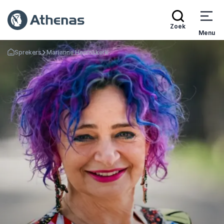
Zoek
Menu
Sprekers
Marianne Heemskerk
Terug naar de startpagina