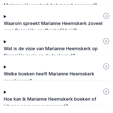
Marianne Heemskerk het meest gevraagd?
+
-
Waarom spreekt Marianne Heemskerk zoveel
over financiële onafhankelijkheid?
+
-
Wat is de visie van Marianne Heemskerk op
financiële regie en de toekomst?
+
-
Welke boeken heeft Marianne Heemskerk
geschreven?
+
-
Hoe kan ik Marianne Heemskerk boeken of
inhuren voor een evenement?