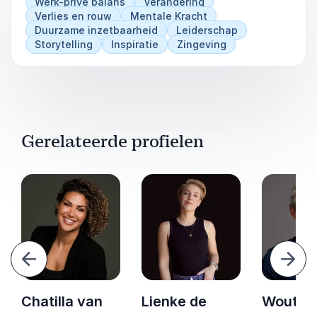
Werk-privé balans
Verandering
Verlies en rouw
Mentale Kracht
Duurzame inzetbaarheid
Leiderschap
Storytelling
Inspiratie
Zingeving
Gerelateerde profielen
Vorige
Volg
Chatilla van
Lienke de
Wouter 