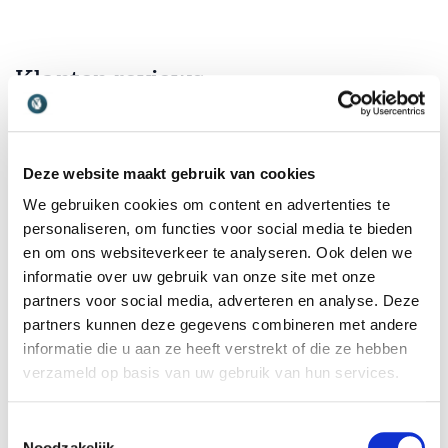
Klanten reviews
Deze website maakt gebruik van cookies
5
van
Enthousiaste bevlogen spreker. Met een dijk aan
5
We gebruiken cookies om content en advertenties te
interessante verhalen voor de toehoorder. De nadruk
van deze presentatie lag dit keer wel voornamelijk bij
personaliseren, om functies voor social media te bieden
de zoon van Jan. Beeldmateriaal en vooral het filmpje
en om ons websiteverkeer te analyseren. Ook delen we
van Heineke was fantastisch. Zeer geapprecieerd dat
informatie over uw gebruik van onze site met onze
Jan zoveel tijd neemt om met de toehoorders in
partners voor social media, adverteren en analyse. Deze
gesprek en op de foto te gaan. Heel fijn dat hij niet
partners kunnen deze gegevens combineren met andere
op z'n horloge kijkt.
informatie die u aan ze heeft verstrekt of die ze hebben
Hanneke van Leeuwen, SAP Concur
verzameld op basis van uw gebruik van hun services.
Jan Lammers
Toestemmingsselectie
Beoordeeld
5.00
/5 gebaseerd op
1
klantbeoordelingen
Noodzakelijk