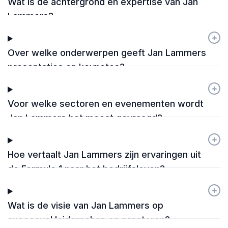
Wat is de achtergrond en expertise van Jan
Lammers?
+
-
Over welke onderwerpen geeft Jan Lammers
presentaties en keynotes?
+
-
Voor welke sectoren en evenementen wordt
Jan Lammers het meest gevraagd?
+
-
Hoe vertaalt Jan Lammers zijn ervaringen uit
de Formule 1 naar het bedrijfsleven?
+
-
Wat is de visie van Jan Lammers op
succesvol leiderschap en presteren?